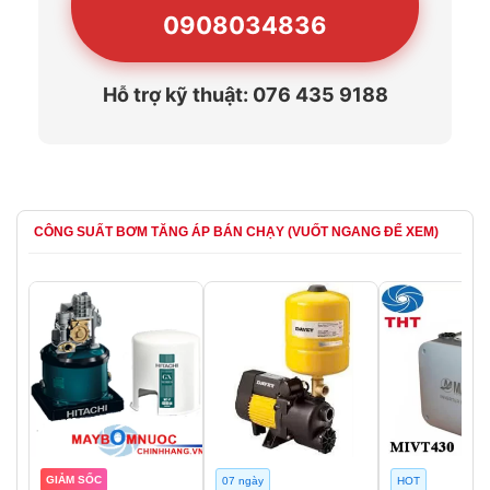
0908034836
Hỗ trợ kỹ thuật: 076 435 9188
CÔNG SUẤT BƠM TĂNG ÁP BÁN CHẠY (VUỐT NGANG ĐỂ XEM)
GIẢM SỐC
07 ngày
HOT