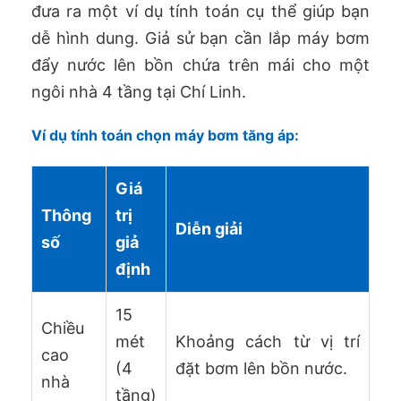
đưa ra một ví dụ tính toán cụ thể giúp bạn
dễ hình dung. Giả sử bạn cần lắp máy bơm
đẩy nước lên bồn chứa trên mái cho một
ngôi nhà 4 tầng tại Chí Linh.
Ví dụ tính toán chọn máy bơm tăng áp:
Giá
Thông
trị
Diễn giải
số
giả
định
15
Chiều
mét
Khoảng cách từ vị trí
cao
(4
đặt bơm lên bồn nước.
nhà
tầng)