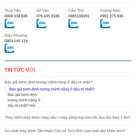
Thủy Tiên
Sở Vân
Cẩm Thơ
Xương Kiên
0908 034 836
076.435.9188
0965109291
0901 375 836
Diệu Phương
0903 140 124
TIN TỨC
MỚI
Báo giá bơm định lượng chính hãng ở đâu rẻ nhất?
Báo giá bơm định
lượng chính hãng ở
đâu rẻ nhất? Hỏi...
Thay nhớt máy bơm chạy dầu / chạy xăng loại nào tốt, bao lâu thay 1 lần?
So sánh máy bơm Tân Hoàn Cầu và Teco Đài Loan loại nào khỏe hơn?