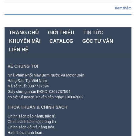
Xem thêm
TRANG CHỦ
GIỚI THIỆU
TIN TỨC
KHUYẾN MÃI
CATALOG
GÓC TƯ VẤN
LIÊN HỆ
VỀ CHÚNG TÔI
Nhà Phân Phối Máy Bơm Nước Và Motor Điện
Hàng Đầu Tại Việt Nam
Mã số thuế: 0307737594
Giấy chứng nhận ĐKKD: 0307737594
do Sở Kế hoạch Tư vấn cấp ngày: 19/03/2009
THỎA THUẬN & CHÍNH SÁCH
Chính sách bảo hành, bảo trì.
Chính sách bảo mật thông tin
Chính sách đổi trả hàng hóa
Hình thức thanh toán