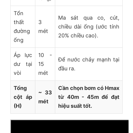
Tổn
Ma sát qua co, cút,
thất
3
chiều dài ống (ước tính
đường
mét
20% chiều cao).
ống
Áp lực
10 -
Để nước chảy mạnh tại
dư tại
15
đầu ra.
vòi
mét
Tổng
Cần chọn bơm có Hmax
~ 33
cột áp
từ 40m - 45m để đạt
mét
(H)
hiệu suất tốt.