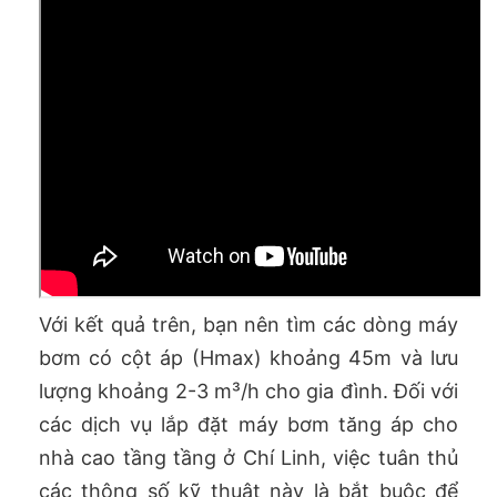
Với kết quả trên, bạn nên tìm các dòng máy
bơm có cột áp (Hmax) khoảng 45m và lưu
lượng khoảng 2-3 m³/h cho gia đình. Đối với
các dịch vụ lắp đặt máy bơm tăng áp cho
nhà cao tầng tầng ở Chí Linh, việc tuân thủ
các thông số kỹ thuật này là bắt buộc để