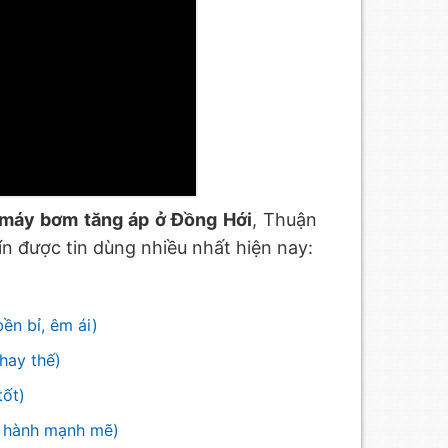
máy bơm tăng áp ở Đồng Hới
, Thuận
n được tin dùng nhiều nhất hiện nay:
ền bỉ, êm ái)
hay thế)
tốt)
 hành mạnh mẽ)