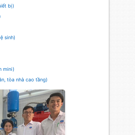
iết bị)
)
ệ sinh)
 mini)
n, tòa nhà cao tầng)