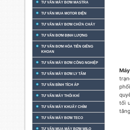
TƯ VẤN MÁY BƠM MASTRA
TƯ VẤN MUA MOTOR ĐIỆN
TƯ VẤN MÁY BƠM CHỮA CHÁY
TƯ VẤN BƠM ĐỊNH LƯỢNG
TƯ VẤN BƠM HỎA TIỄN GIẾNG
KHOAN
TƯ VẤN MÁY BƠM CÔNG NGHIỆP
Máy
TƯ VẤN MÁY BƠM LY TÂM
trạn
TƯ VẤN BÌNH TÍCH ÁP
phối
quyế
TƯ VẤN MÁY THỔI KHÍ
tối
TƯ VẤN MÁY KHUẤY CHÌM
tăng
TƯ VẤN MÁY BƠM TECO
TƯ VẤN MUA MÁY BƠM WILO