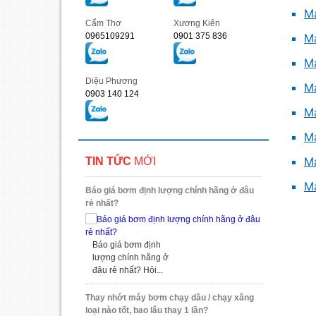
M
Cẩm Thơ
Xương Kiên
M
0965109291
0901 375 836
M
Diệu Phương
M
0903 140 124
M
M
M
TIN TỨC
MỚI
M
Báo giá bơm định lượng chính hãng ở đâu
rẻ nhất?
Báo giá bơm định
lượng chính hãng ở
đâu rẻ nhất? Hỏi...
Thay nhớt máy bơm chạy dầu / chạy xăng
loại nào tốt, bao lâu thay 1 lần?