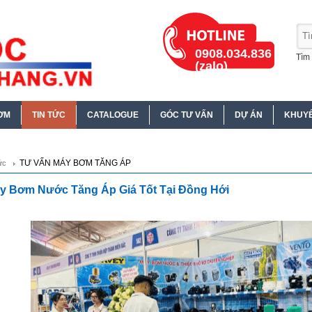
0908.034.836
Tìm 
(zalo)
ƠM
TIN TỨC
CATALOGUE
GÓC TƯ VẤN
DỰ ÁN
KHUYẾ
TƯ VẤN MÁY BƠM TĂNG ÁP
ức
y Bơm Nước Tăng Áp Giá Tốt Tại Đồng Hới