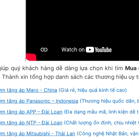
giúp quý khách hàng dễ dàng lựa chọn khi tìm
Mua 
 Thành xin tổng hợp danh sách các thương hiệu uy tí
m tăng áp Maro - China
(Giá rẻ, hiệu quả kinh tế cao)
m tăng áp Panasonic – Indonesia
(Thương hiệu quốc dân, b
m tăng áp APP – Đài Loan
(Đa dạng mẫu mã, linh kiện dễ t
m tăng áp NTP - Đài Loan
(Chất lượng ổn định, chịu nhiệt 
m tăng áp Mitsubishi - Thái Lan
(Công nghệ Nhật Bản, vận