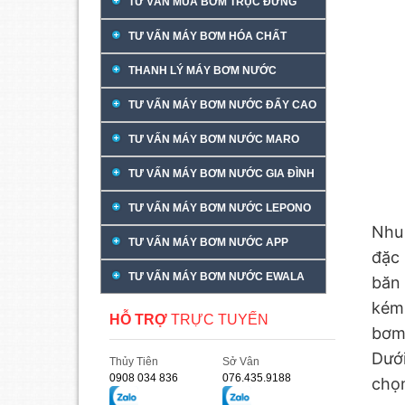
TƯ VẤN MUA BƠM TRỤC ĐỨNG
TƯ VẤN MÁY BƠM HÓA CHẤT
THANH LÝ MÁY BƠM NƯỚC
TƯ VẤN MÁY BƠM NƯỚC ĐẨY CAO
TƯ VẤN MÁY BƠM NƯỚC MARO
TƯ VẤN MÁY BƠM NƯỚC GIA ĐÌNH
TƯ VẤN MÁY BƠM NƯỚC LEPONO
Nhu 
TƯ VẤN MÁY BƠM NƯỚC APP
đặc 
TƯ VẤN MÁY BƠM NƯỚC EWALA
băn
kém
HỖ TRỢ
TRỰC TUYẾN
bơm 
Dưới
Thủy Tiên
Sở Vân
0908 034 836
076.435.9188
chọn