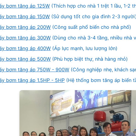
áy bơm tăng áp 125W
(Thích hợp cho nhà 1 trệt 1 lầu, 1-2 th
áy bơm tăng áp 150W
(Sử dụng tốt cho gia đình 2-3 người
áy bơm tăng áp 200W
(Công suất phổ biến cho nhà phố)
áy bơm tăng áp 300W
(Dùng cho nhà 3-4 tầng, nhiều nhà v
áy bơm tăng áp 400W
(Áp lực mạnh, lưu lượng lớn)
áy bơm tăng áp 500W
(Phù hợp biệt thự, nhà hàng nhỏ)
áy bơm tăng áp 750W - 900W
(Công nghiệp nhẹ, khách sạn
áy bơm tăng áp 1.5HP - 5HP
(Hệ thống bơm tăng áp biến tầ