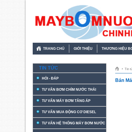
TRANG CHỦ
GIỚI THIỆU
THƯƠNG HIỆU B
TIN TỨC
Tin t
HỎI - ĐÁP
Bán Má
TƯ VẤN BƠM CHÌM NƯỚC THẢI
TƯ VẤN MÁY BƠM TĂNG ÁP
TƯ VẤN MUA ĐỘNG CƠ DIESEL
TƯ VẤN HỆ THỐNG MÁY BƠM NƯỚC