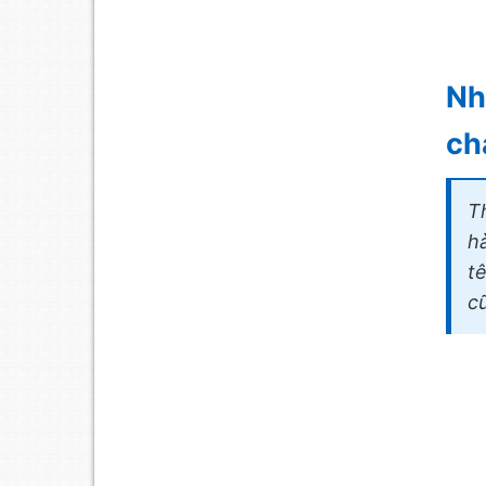
Nh
ch
T
h
t
c