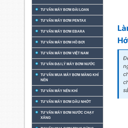
TƯ VẤN MÁY BƠM ĐÀI LOAN
TƯ VẤN MÁY BƠM PENTAX
Là
TƯ VẤN MÁY BƠM EBARA
Hớ
TƯ VẤN MÁY BƠM HỒ BƠI
TƯ VẤN MÁY BƠM VIỆT NAM
Đ
TƯ VẤN ĐẠI LÝ MÁY BƠM NƯỚC
n
c
TƯ VẤN MUA MÁY BƠM MÀNG KHÍ
NÉN
c
s
TƯ VẤN MÁY NÉN KHÍ
TƯ VẤN MÁY BƠM DẦU NHỚT
TƯ VẤN MÁY BƠM NƯỚC CHẠY
XĂNG