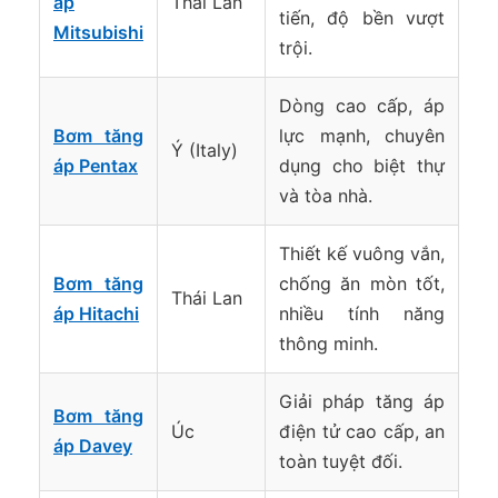
áp
Thái Lan
tiến, độ bền vượt
Mitsubishi
trội.
Dòng cao cấp, áp
Bơm tăng
lực mạnh, chuyên
Ý (Italy)
áp Pentax
dụng cho biệt thự
và tòa nhà.
Thiết kế vuông vắn,
Bơm tăng
chống ăn mòn tốt,
Thái Lan
áp Hitachi
nhiều tính năng
thông minh.
Giải pháp tăng áp
Bơm tăng
Úc
điện tử cao cấp, an
áp Davey
toàn tuyệt đối.