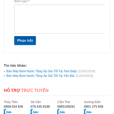
Bình luận
*
Phản hồi
Tin tức khác:
Bán Máy Bơm Nước Tăng Áp Giá Tốt Tại Tam Điệp
[11/02/2026]
Bán Máy Bơm Nước Tăng Áp Giá Tốt Tại Yên Bái
[11/02/2026]
HỖ TRỢ
TRỰC TUYẾN
Thủy Tiên
Sở Vân
Cẩm Thơ
Xương Kiên
0908 034 836
076.435.9188
0965109291
0901 375 836