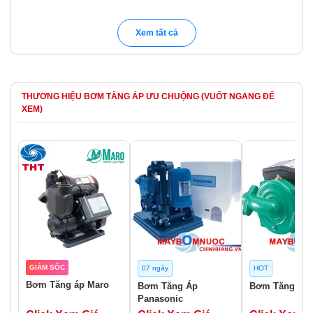
Xem tất cả
THƯƠNG HIỆU BƠM TĂNG ÁP ƯU CHUỘNG (VUỐT NGANG ĐỂ
XEM)
GIẢM SỐC
07 ngày
HOT
Bơm Tăng áp Maro
Bơm Tăng Áp
Bơm Tăng Áp 
Panasonic