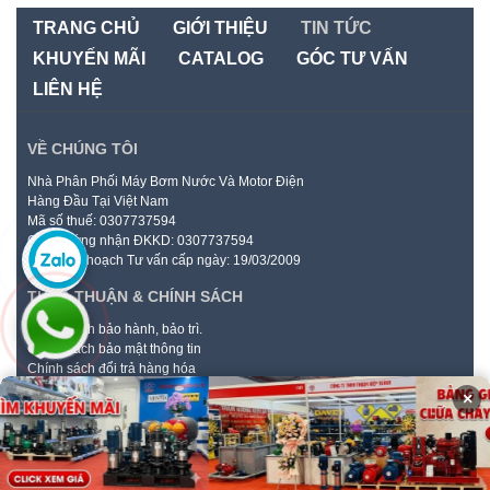
TRANG CHỦ
GIỚI THIỆU
TIN TỨC
KHUYẾN MÃI
CATALOG
GÓC TƯ VẤN
LIÊN HỆ
VỀ CHÚNG TÔI
Nhà Phân Phối Máy Bơm Nước Và Motor Điện
Hàng Đầu Tại Việt Nam
Mã số thuế: 0307737594
Giấy chứng nhận ĐKKD: 0307737594
do Sở Kế hoạch Tư vấn cấp ngày: 19/03/2009
THỎA THUẬN & CHÍNH SÁCH
Chính sách bảo hành, bảo trì.
Chính sách bảo mật thông tin
Chính sách đổi trả hàng hóa
Hình thức thanh toán
×
Hướng dẫn mua hàng online
Phương thức vận chuyển
CÔNG TY TNHH THUẬN HIỆP THÀNH