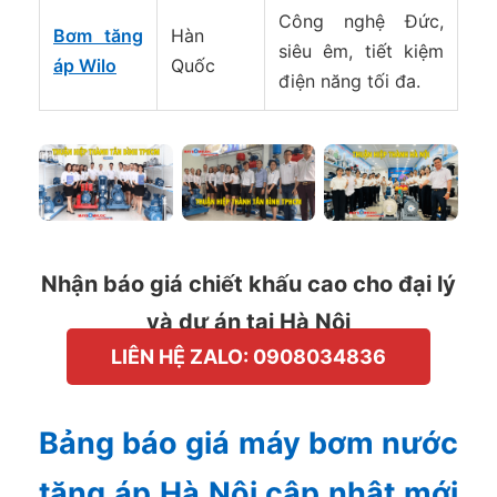
Công nghệ Đức,
Bơm tăng
Hàn
siêu êm, tiết kiệm
áp Wilo
Quốc
điện năng tối đa.
Nhận báo giá chiết khấu cao cho đại lý
và dự án tại Hà Nội
LIÊN HỆ ZALO: 0908034836
Bảng báo giá máy bơm nước
tăng áp Hà Nội cập nhật mới