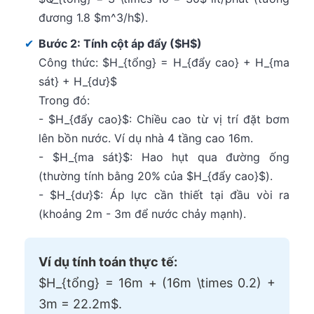
đương 1.8 $m^3/h$).
✔
Bước 2: Tính cột áp đẩy ($H$)
Công thức: $H_{tổng} = H_{đẩy cao} + H_{ma
sát} + H_{dư}$
Trong đó:
- $H_{đẩy cao}$: Chiều cao từ vị trí đặt bơm
lên bồn nước. Ví dụ nhà 4 tầng cao 16m.
- $H_{ma sát}$: Hao hụt qua đường ống
(thường tính bằng 20% của $H_{đẩy cao}$).
- $H_{dư}$: Áp lực cần thiết tại đầu vòi ra
(khoảng 2m - 3m để nước chảy mạnh).
Ví dụ tính toán thực tế:
$H_{tổng} = 16m + (16m \times 0.2) +
3m = 22.2m$.