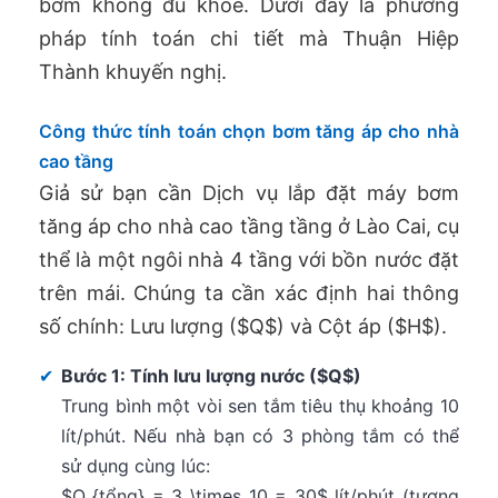
bơm không đủ khỏe. Dưới đây là phương
pháp tính toán chi tiết mà Thuận Hiệp
Thành khuyến nghị.
Công thức tính toán chọn bơm tăng áp cho nhà
cao tầng
Giả sử bạn cần Dịch vụ lắp đặt máy bơm
tăng áp cho nhà cao tầng tầng ở Lào Cai, cụ
thể là một ngôi nhà 4 tầng với bồn nước đặt
trên mái. Chúng ta cần xác định hai thông
số chính: Lưu lượng ($Q$) và Cột áp ($H$).
✔
Bước 1: Tính lưu lượng nước ($Q$)
Trung bình một vòi sen tắm tiêu thụ khoảng 10
lít/phút. Nếu nhà bạn có 3 phòng tắm có thể
sử dụng cùng lúc:
$Q_{tổng} = 3 \times 10 = 30$ lít/phút (tương