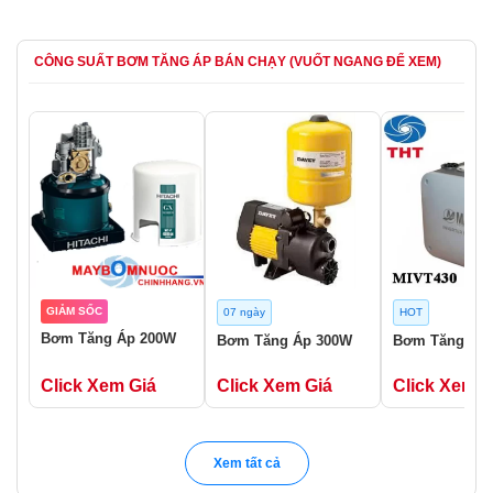
CÔNG SUẤT BƠM TĂNG ÁP BÁN CHẠY (VUỐT NGANG ĐỂ XEM)
GIẢM SỐC
07 ngày
HOT
Bơm Tăng Áp 200W
Bơm Tăng Áp 300W
Bơm Tăng Áp
Click Xem Giá
Click Xem Giá
Click Xem G
Xem tất cả