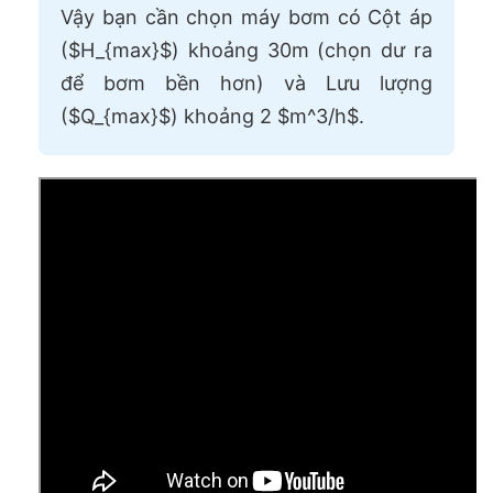
Vậy bạn cần chọn máy bơm có Cột áp
($H_{max}$) khoảng 30m (chọn dư ra
để bơm bền hơn) và Lưu lượng
($Q_{max}$) khoảng 2 $m^3/h$.