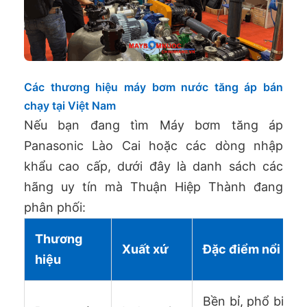
Các thương hiệu máy bơm nước tăng áp bán
chạy tại Việt Nam
Nếu bạn đang tìm Máy bơm tăng áp
Panasonic Lào Cai hoặc các dòng nhập
khẩu cao cấp, dưới đây là danh sách các
hãng uy tín mà Thuận Hiệp Thành đang
phân phối:
Thương
Xuất xứ
Đặc điểm nổi bật
hiệu
Bền bỉ, phổ biến, 