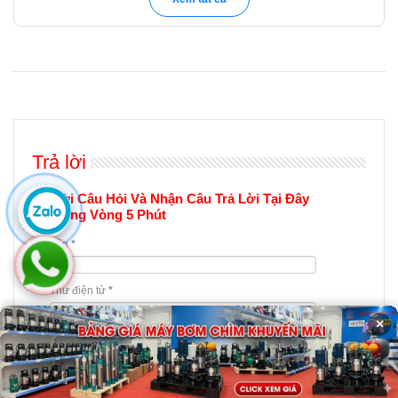
Trả lời
Gửi Câu Hỏi Và Nhận Câu Trả Lời Tại Đây
Trong Vòng 5 Phút
Tên
*
Thư điện tử
*
×
Bình luận
*