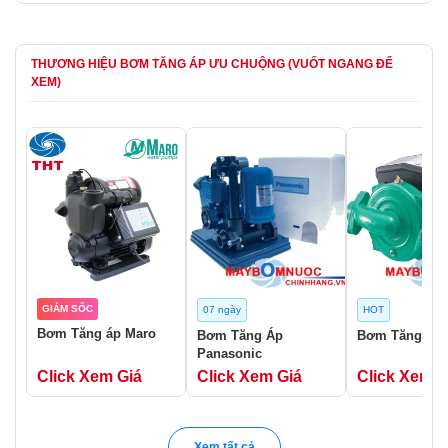
THƯƠNG HIỆU BƠM TĂNG ÁP ƯU CHUỘNG (VUỐT NGANG ĐỂ
XEM)
GIẢM SỐC
07 ngày
HOT
Bơm Tăng áp Maro
Bơm Tăng Áp
Bơm Tăng Áp 
Panasonic
Click Xem Giá
Click Xem Giá
Click Xem G
Xem tất cả