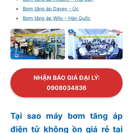
Bơm tăng áp Davey - Úc
Bơm tăng áp Wilo – Hàn Quốc
NHẬN BÁO GIÁ ĐẠI LÝ:
0908034836
Tại sao máy bơm tăng áp
điện tử không ồn giá rẻ tại