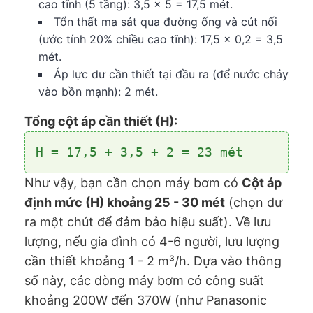
cao tĩnh (5 tầng): 3,5 x 5 = 17,5 mét.
Tổn thất ma sát qua đường ống và cút nối
(ước tính 20% chiều cao tĩnh): 17,5 x 0,2 = 3,5
mét.
Áp lực dư cần thiết tại đầu ra (để nước chảy
vào bồn mạnh): 2 mét.
Tổng cột áp cần thiết (H):
H = 17,5 + 3,5 + 2 = 23 mét
Như vậy, bạn cần chọn máy bơm có
Cột áp
định mức (H) khoảng 25 - 30 mét
(chọn dư
ra một chút để đảm bảo hiệu suất). Về lưu
lượng, nếu gia đình có 4-6 người, lưu lượng
cần thiết khoảng 1 - 2 m³/h. Dựa vào thông
số này, các dòng máy bơm có công suất
khoảng 200W đến 370W (như Panasonic