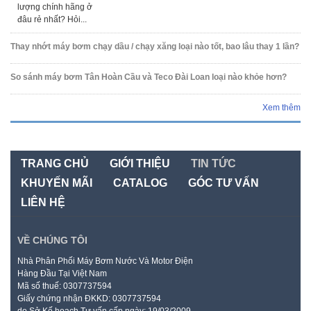
lượng chính hãng ở
đâu rẻ nhất? Hỏi...
Thay nhớt máy bơm chạy dầu / chạy xăng loại nào tốt, bao lâu thay 1 lần?
So sánh máy bơm Tân Hoàn Cầu và Teco Đài Loan loại nào khỏe hơn?
Xem thêm
TRANG CHỦ
GIỚI THIỆU
TIN TỨC
KHUYẾN MÃI
CATALOG
GÓC TƯ VẤN
LIÊN HỆ
VỀ CHÚNG TÔI
Nhà Phân Phối Máy Bơm Nước Và Motor Điện
Hàng Đầu Tại Việt Nam
Mã số thuế: 0307737594
Giấy chứng nhận ĐKKD: 0307737594
do Sở Kế hoạch Tư vấn cấp ngày: 19/03/2009