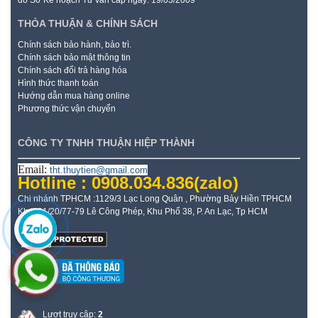
THỎA THUẬN & CHÍNH SÁCH
Chính sách bảo hành, bảo trì.
Chính sách bảo mật thông tin
Chính sách đổi trả hàng hóa
Hình thức thanh toán
Hướng dẫn mua hàng online
Phương thức vận chuyển
CÔNG TY TNHH THUẬN HIỆP THÀNH
Email:
tht.thuytien@gmail.com
Hotline : 0908.034.836
(zalo)
Chi nhánh TPHCM :1129/3 Lạc Long Quân , Phường Bảy Hiền TPHCM
Kho: 21/20/77-79 Lê Công Phép, Khu Phố 38, P. An Lạc, Tp HCM
Lượt truy cập:
2