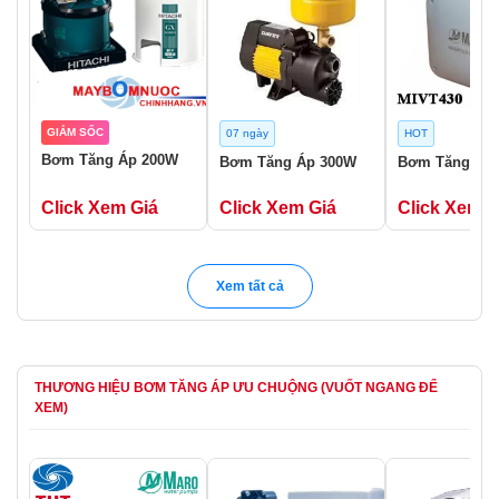
GIẢM SỐC
07 ngày
HOT
Bơm Tăng Áp 200W
Bơm Tăng Áp 300W
Bơm Tăng Áp
Click Xem Giá
Click Xem Giá
Click Xem G
Xem tất cả
THƯƠNG HIỆU BƠM TĂNG ÁP ƯU CHUỘNG (VUỐT NGANG ĐỂ
XEM)