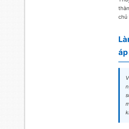
thà
chủ 
Là
áp
V
n
s
m
k