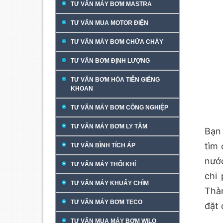
TƯ VẤN MÁY BƠM MASTRA
TƯ VẤN MUA MOTOR ĐIỆN
TƯ VẤN MÁY BƠM CHỮA CHÁY
TƯ VẤN BƠM ĐỊNH LƯỢNG
TƯ VẤN BƠM HỎA TIỄN GIẾNG
KHOAN
TƯ VẤN MÁY BƠM CÔNG NGHIỆP
TƯ VẤN MÁY BƠM LY TÂM
Bạn 
tìm 
TƯ VẤN BÌNH TÍCH ÁP
nước
TƯ VẤN MÁY THỔI KHÍ
chi
TƯ VẤN MÁY KHUẤY CHÌM
Thà
TƯ VẤN MÁY BƠM TECO
đặt 
TƯ VẤN MUA MÁY BƠM WILO