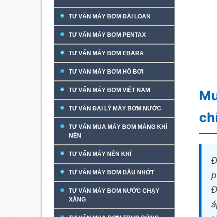
TƯ VẤN MÁY BƠM ĐÀI LOAN
TƯ VẤN MÁY BƠM PENTAX
TƯ VẤN MÁY BƠM EBARA
TƯ VẤN MÁY BƠM HỒ BƠI
TƯ VẤN MÁY BƠM VIỆT NAM
Mu
TƯ VẤN ĐẠI LÝ MÁY BƠM NƯỚC
ch
TƯ VẤN MUA MÁY BƠM MÀNG KHÍ
NÉN
TƯ VẤN MÁY NÉN KHÍ
Đ
TƯ VẤN MÁY BƠM DẦU NHỚT
p
Đ
TƯ VẤN MÁY BƠM NƯỚC CHẠY
XĂNG
á