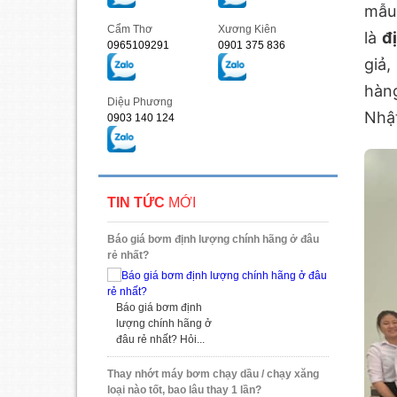
mẫu 
Cẩm Thơ
Xương Kiên
là
đ
0965109291
0901 375 836
giả,
hàn
Diệu Phương
Nhật
0903 140 124
TIN TỨC
MỚI
Báo giá bơm định lượng chính hãng ở đâu
rẻ nhất?
Báo giá bơm định
lượng chính hãng ở
đâu rẻ nhất? Hỏi...
Thay nhớt máy bơm chạy dầu / chạy xăng
loại nào tốt, bao lâu thay 1 lần?