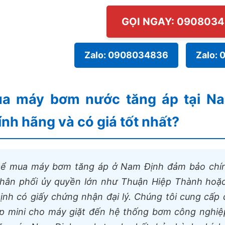
GỌI NGAY: 090803
Zalo: 0908034836
Zalo: 
a máy bơm nước tăng áp tại N
ính hãng và có giá tốt nhất?
ể mua máy bơm tăng áp ở Nam Định đảm bảo chín
hân phối ủy quyền lớn như Thuận Hiệp Thành hoặc
ịnh có giấy chứng nhận đại lý. Chúng tôi cung cấ
p mini cho máy giặt đến hệ thống bơm công nghiệ