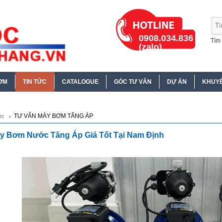
0908.034.836
Tìm 
(zalo)
ƠM
TIN TỨC
CATALOGUE
GÓC TƯ VẤN
DỰ ÁN
KHUYẾ
TƯ VẤN MÁY BƠM TĂNG ÁP
ức
y Bơm Nước Tăng Áp Giá Tốt Tại Nam Định