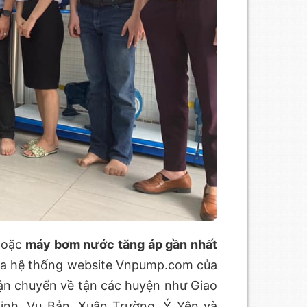
oặc
máy bơm nước tăng áp gần nhất
qua hệ thống website Vnpump.com của
vận chuyển về tận các huyện như Giao
inh, Vụ Bản, Xuân Trường, Ý Yên và