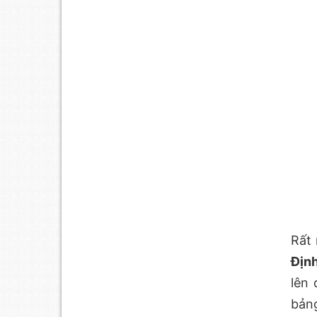
Rất 
Địn
lên
bảng