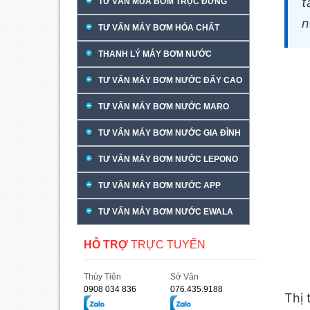
t
TƯ VẤN MUA BƠM TRỤC ĐỨNG
n
TƯ VẤN MÁY BƠM HÓA CHẤT
THANH LÝ MÁY BƠM NƯỚC
TƯ VẤN MÁY BƠM NƯỚC ĐẨY CAO
TƯ VẤN MÁY BƠM NƯỚC MARO
TƯ VẤN MÁY BƠM NƯỚC GIA ĐÌNH
TƯ VẤN MÁY BƠM NƯỚC LEPONO
TƯ VẤN MÁY BƠM NƯỚC APP
TƯ VẤN MÁY BƠM NƯỚC EWALA
HỖ TRỢ
TRỰC TUYẾN
Thủy Tiên
Sở Vân
0908 034 836
076.435.9188
Thị