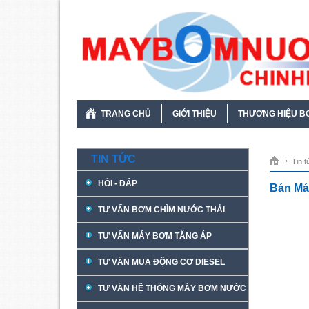
TRANG CHỦ
GIỚI THIỆU
THƯƠNG HIỆU B
TIN TỨC
Tin t
HỎI - ĐÁP
Bán Má
TƯ VẤN BƠM CHÌM NƯỚC THẢI
TƯ VẤN MÁY BƠM TĂNG ÁP
TƯ VẤN MUA ĐỘNG CƠ DIESEL
TƯ VẤN HỆ THỐNG MÁY BƠM NƯỚC