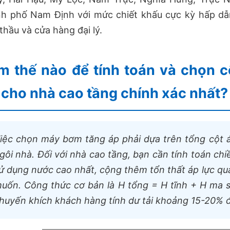
nh phố Nam Định với mức chiết khấu cực kỳ hấp dẫ
thầu và cửa hàng đại lý.
m thế nào để tính toán và chọn 
 cho nhà cao tầng chính xác nhất?
iệc chọn máy bơm tăng áp phải dựa trên tổng cột áp
gôi nhà. Đối với nhà cao tầng, bạn cần tính toán chiề
ử dụng nước cao nhất, cộng thêm tổn thất áp lực qu
uốn. Công thức cơ bản là H tổng = H tĩnh + H ma 
huyến khích khách hàng tính dư tải khoảng 15-20% 