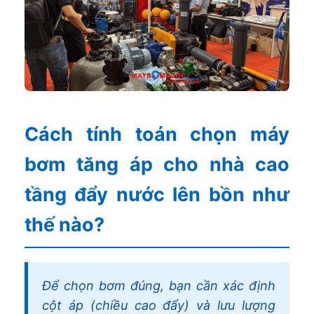
Cách tính toán chọn máy
bơm tăng áp cho nhà cao
tầng đẩy nước lên bồn như
thế nào?
Để chọn bơm đúng, bạn cần xác định
cột áp (chiều cao đẩy) và lưu lượng