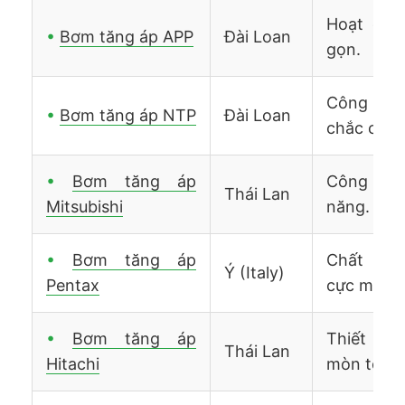
Hoạt độn
•
Bơm tăng áp APP
Đài Loan
gọn.
Công suấ
•
Bơm tăng áp NTP
Đài Loan
chắc chắn
•
Bơm tăng áp
Công nghệ
Thái Lan
Mitsubishi
năng.
•
Bơm tăng áp
Chất lượ
Ý (Italy)
Pentax
cực mạnh
•
Bơm tăng áp
Thiết kế 
Thái Lan
Hitachi
mòn tốt.