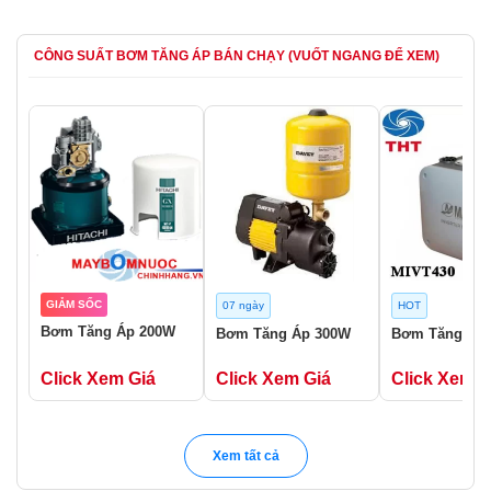
CÔNG SUẤT BƠM TĂNG ÁP BÁN CHẠY (VUỐT NGANG ĐỂ XEM)
GIẢM SỐC
07 ngày
HOT
Bơm Tăng Áp 200W
Bơm Tăng Áp 300W
Bơm Tăng Áp
Click Xem Giá
Click Xem Giá
Click Xem G
Xem tất cả