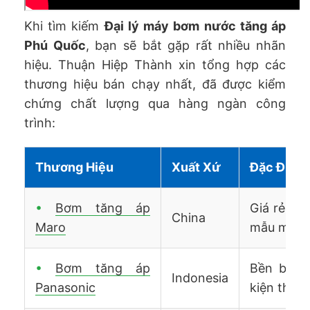
Khi tìm kiếm
Đại lý máy bơm nước tăng áp
Phú Quốc
, bạn sẽ bắt gặp rất nhiều nhãn
hiệu. Thuận Hiệp Thành xin tổng hợp các
thương hiệu bán chạy nhất, đã được kiểm
chứng chất lượng qua hàng ngàn công
trình:
Thương Hiệu
Xuất Xứ
Đặc Điểm 
•
Bơm tăng áp
Giá rẻ, ch
China
Maro
mẫu mã.
•
Bơm tăng áp
Bền bỉ, p
Indonesia
Panasonic
kiện thay 