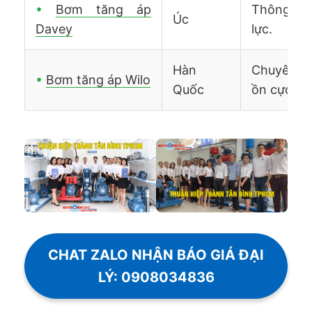
•
Bơm tăng áp
Thông min
Úc
Davey
lực.
Hàn
Chuyên b
•
Bơm tăng áp Wilo
Quốc
ồn cực th
CHAT ZALO NHẬN BÁO GIÁ ĐẠI
LÝ: 0908034836