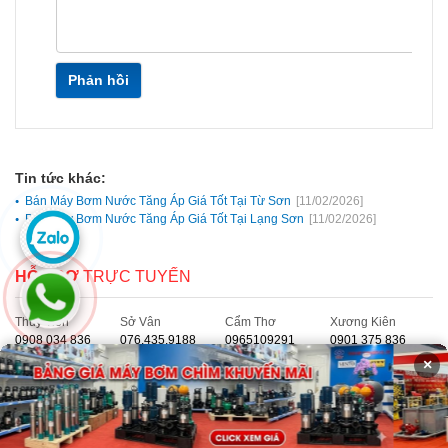
Phản hồi
Tin tức khác:
Bán Máy Bơm Nước Tăng Áp Giá Tốt Tại Từ Sơn
[11/02/2026]
Bán Máy Bơm Nước Tăng Áp Giá Tốt Tại Lạng Sơn
[11/02/2026]
HỖ TRỢ
TRỰC TUYẾN
Thủy Tiên
Sở Vân
Cẩm Thơ
Xương Kiên
0908 034 836
076.435.9188
0965109291
0901 375 836
×
Diệu Phương
0903 140 124