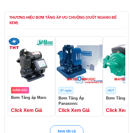
THƯƠNG HIỆU BƠM TĂNG ÁP ƯU CHUỘNG (VUỐT NGANG ĐỂ
XEM)
GIẢM SỐC
07 ngày
HOT
Bơm Tăng áp Maro
Bơm Tăng Áp
Bơm Tăng Áp 
Panasonic
Click Xem Giá
Click Xem Giá
Click Xem G
Xem tất cả