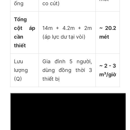
ống
co cút)
Tổng
cột áp
14m + 4.2m + 2m
~ 20.2
cần
(áp lực dư tại vòi)
mét
thiết
Lưu
Gia đình 5 người,
~ 2 - 3
lượng
dùng đồng thời 3
m³/giờ
(Q)
thiết bị