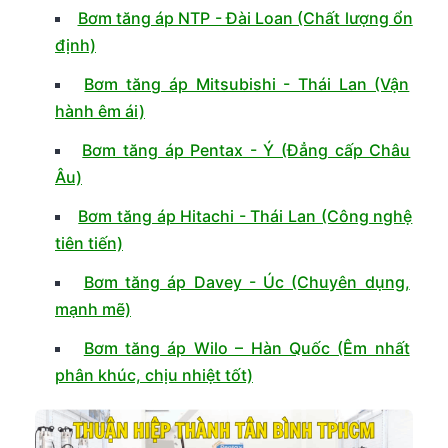
Bơm tăng áp NTP - Đài Loan (Chất lượng ổn
định)
Bơm tăng áp Mitsubishi - Thái Lan (Vận
hành êm ái)
Bơm tăng áp Pentax - Ý (Đẳng cấp Châu
Âu)
Bơm tăng áp Hitachi - Thái Lan (Công nghệ
tiên tiến)
Bơm tăng áp Davey - Úc (Chuyên dụng,
mạnh mẽ)
Bơm tăng áp Wilo – Hàn Quốc (Êm nhất
phân khúc, chịu nhiệt tốt)