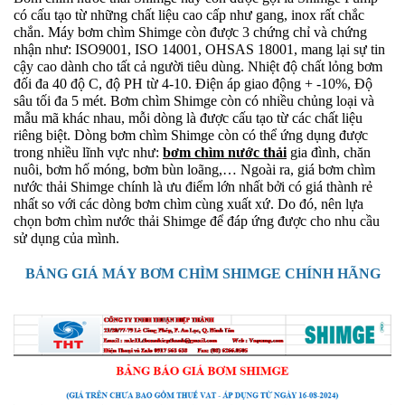
có cấu tạo từ những chất liệu cao cấp như gang, inox rất chắc
chắn. Máy bơm chìm Shimge còn được 3 chứng chỉ và chứng
nhận như: ISO9001, ISO 14001, OHSAS 18001, mang lại sự tin
cậy cao dành cho tất cả người tiêu dùng. Nhiệt độ chất lỏng bơm
đối đa 40 độ C, độ PH từ 4-10. Điện áp giao động + -10%, Độ
sâu tối đa 5 mét. Bơm chìm Shimge còn có nhiều chủng loại và
mẫu mã khác nhau, mỗi dòng là được cấu tạo từ các chất liệu
riêng biệt. Dòng bơm chìm Shimge còn có thể ứng dụng được
trong nhiều lĩnh vực như:
bơm chìm nước thải
gia đình, chăn
nuôi, bơm hố móng, bơm bùn loãng,… Ngoài ra, giá bơm chìm
nước thải Shimge chính là ưu điểm lớn nhất bởi có giá thành rẻ
nhất so với các dòng bơm chìm cùng xuất xứ. Do đó, nên lựa
chọn bơm chìm nước thải Shimge để đáp ứng được cho nhu cầu
sử dụng của mình.
BẢNG GIÁ MÁY BƠM CHÌM SHIMGE CHÍNH HÃNG