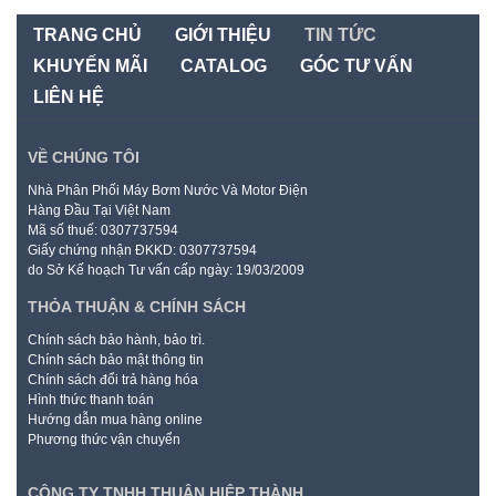
TRANG CHỦ
GIỚI THIỆU
TIN TỨC
KHUYẾN MÃI
CATALOG
GÓC TƯ VẤN
LIÊN HỆ
VỀ CHÚNG TÔI
Nhà Phân Phối Máy Bơm Nước Và Motor Điện
Hàng Đầu Tại Việt Nam
Mã số thuế: 0307737594
Giấy chứng nhận ĐKKD: 0307737594
do Sở Kế hoạch Tư vấn cấp ngày: 19/03/2009
THỎA THUẬN & CHÍNH SÁCH
Chính sách bảo hành, bảo trì.
Chính sách bảo mật thông tin
Chính sách đổi trả hàng hóa
Hình thức thanh toán
Hướng dẫn mua hàng online
Phương thức vận chuyển
CÔNG TY TNHH THUẬN HIỆP THÀNH