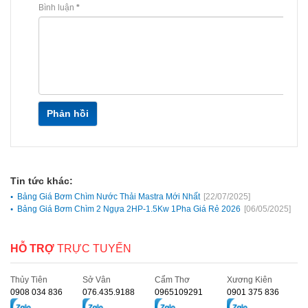
Bình luận
*
Phản hồi
Tin tức khác:
Bảng Giá Bơm Chìm Nước Thải Mastra Mới Nhất
[22/07/2025]
Bảng Giá Bơm Chìm 2 Ngựa 2HP-1.5Kw 1Pha Giá Rẻ 2026
[06/05/2025]
HỖ TRỢ
TRỰC TUYẾN
Thủy Tiên
Sở Vân
Cẩm Thơ
Xương Kiên
0908 034 836
076.435.9188
0965109291
0901 375 836