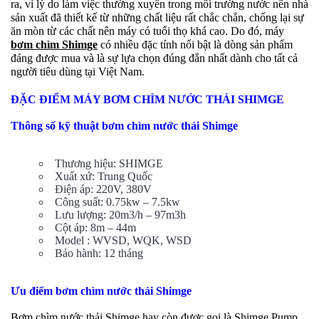
ra, vì lý do làm việc thường xuyên trong môi trường nước nên nhà
sản xuất đã thiết kế từ những chất liệu rất chắc chắn, chống lại sự
ăn mòn từ các chất nên máy có tuổi thọ khá cao. Do đó, máy
bơm chìm Shimge
có nhiều đặc tính nổi bật là dòng sản phẩm
đáng được mua và là sự lựa chọn đúng đắn nhất dành cho tất cả
người tiêu dùng tại Việt Nam.
ĐẶC ĐIỂM MÁY BƠM CHÌM NƯỚC THẢI SHIMGE
Thông số kỹ thuật bơm chìm nước thải Shimge
Thương hiệu: SHIMGE
Xuất xứ: Trung Quốc
Điện áp: 220V, 380V
Công suất: 0.75kw – 7.5kw
Lưu lượng: 20m3/h – 97m3h
Cột áp: 8m – 44m
Model : WVSD, WQK, WSD
Bảo hành: 12 tháng
Ưu điểm bơm chìm nước thải Shimge
Bơm chìm nước thải Shimge hay còn được gọi là Shimge Pump