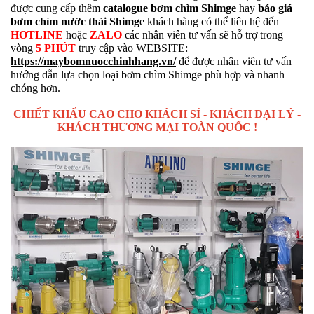
được cung cấp thêm
catalogue bơm chìm Shimge
hay
báo giá
bơm chìm nước thải Shimg
e khách hàng có thể liên hệ đến
HOTLINE
hoặc
ZALO
các nhân viên tư vấn sẽ hỗ trợ trong
vòng
5 PHÚT
truy cập vào WEBSITE:
https://maybomnuocchinhhang.vn/
để được nhân viên tư vấn
hướng dẫn lựa chọn loại bơm chìm Shimge phù hợp và nhanh
chóng hơn.
CHIẾT KHẤU CAO CHO KHÁCH SỈ - KHÁCH ĐẠI LÝ -
KHÁCH THƯƠNG MẠI TOÀN QUỐC !