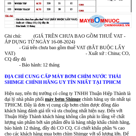
Ghi chú: (GIÁ TRÊN CHƯA BAO GỒM THUẾ VAT -
ÁP DỤNG TỪ NGÀY 16-08-2024)
- Giá trên chưa bao gồm thuế VAT (BẮT BUỘC LẤY
VAT) - Xuất xứ : China; CO,
CQ đầy đủ
- Bảo hành: 12 tháng
ĐỊA CHỈ CUNG CẤP MÁY BƠM CHÌM NƯỚC THẢI
SHIMGE CHÍNH HÃNG UY TÍN NHẤT TẠI TPHCM
Hiện nay, trên thị trường có công ty TNHH Thuận Hiệp Thành là
đại lý nhà phân phối
máy bơm Shimge
chính hãng uy tín nhất tại
TPHCM. Đây là đơn vị cung cấp bơm chìm được đông đảo
khách hàng đánh giá tốt và ưa chuộng nhất hiện nay. Đến với
Thuận Hiệp Thành khách hàng không cần phải lo lắng về chất
lượng sản phẩm bởi sản phẩm đều là hàng nhập khẩu chính hãng,
bảo hành 12 tháng, đầy đủ CO CQ. Có chiết khấu phần % cao
cho các khách hàng mua bơm chìm Shimge với số lượng lớn. Để