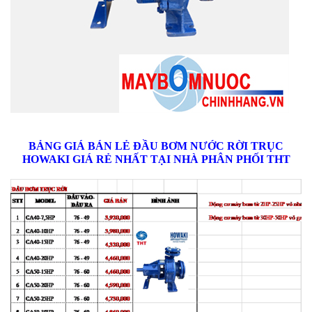
BẢNG GIÁ BÁN LẺ ĐẦU BƠM NƯỚC RỜI TRỤC
HOWAKI GIÁ RẺ NHẤT TẠI NHÀ PHÂN PHỐI THT