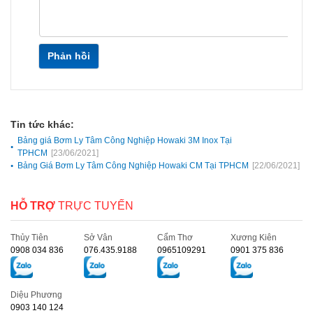
Phản hồi
Tin tức khác:
Bảng giá Bơm Ly Tâm Công Nghiệp Howaki 3M Inox Tại
TPHCM
[23/06/2021]
Bảng Giá Bơm Ly Tâm Công Nghiệp Howaki CM Tại TPHCM
[22/06/2021]
HỖ TRỢ
TRỰC TUYẾN
Thủy Tiên
Sở Vân
Cẩm Thơ
Xương Kiên
0908 034 836
076.435.9188
0965109291
0901 375 836
Diệu Phương
0903 140 124