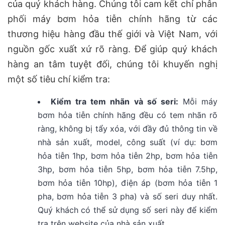
của quý khách hàng. Chúng tôi cam kết chỉ phân
phối máy bơm hỏa tiễn chính hãng từ các
thương hiệu hàng đầu thế giới và Việt Nam, với
nguồn gốc xuất xứ rõ ràng. Để giúp quý khách
hàng an tâm tuyệt đối, chúng tôi khuyến nghị
một số tiêu chí kiểm tra:
Kiểm tra tem nhãn và số seri:
Mỗi máy
bơm hỏa tiễn chính hãng đều có tem nhãn rõ
ràng, không bị tẩy xóa, với đầy đủ thông tin về
nhà sản xuất, model, công suất (ví dụ: bơm
hỏa tiễn 1hp, bơm hỏa tiễn 2hp, bơm hỏa tiễn
3hp, bơm hỏa tiễn 5hp, bơm hỏa tiễn 7.5hp,
bơm hỏa tiễn 10hp), điện áp (bơm hỏa tiễn 1
pha, bơm hỏa tiễn 3 pha) và số seri duy nhất.
Quý khách có thể sử dụng số seri này để kiểm
tra trên website của nhà sản xuất.