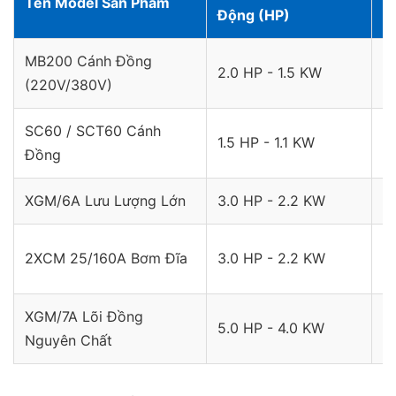
Tên Model Sản Phẩm
Động (HP)
(L
MB200 Cánh Đồng
2.0 HP - 1.5 KW
1
(220V/380V)
SC60 / SCT60 Cánh
1.5 HP - 1.1 KW
4
Đồng
XGM/6A Lưu Lượng Lớn
3.0 HP - 2.2 KW
1
2
2XCM 25/160A Bơm Đĩa
3.0 HP - 2.2 KW
6
XGM/7A Lõi Đồng
5.0 HP - 4.0 KW
1
Nguyên Chất