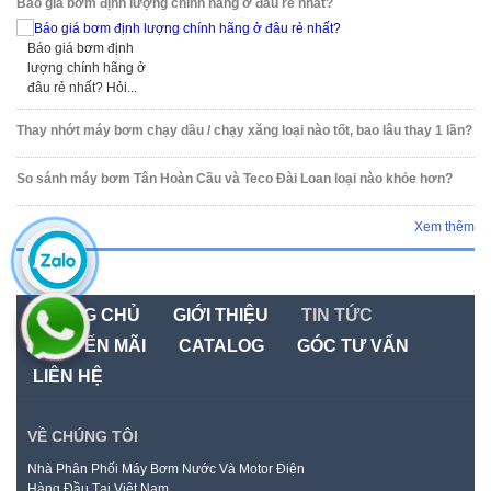
Báo giá bơm định lượng chính hãng ở đâu rẻ nhất?
Báo giá bơm định
lượng chính hãng ở
đâu rẻ nhất? Hỏi...
Thay nhớt máy bơm chạy dầu / chạy xăng loại nào tốt, bao lâu thay 1 lần?
So sánh máy bơm Tân Hoàn Cầu và Teco Đài Loan loại nào khỏe hơn?
Xem thêm
TRANG CHỦ
GIỚI THIỆU
TIN TỨC
KHUYẾN MÃI
CATALOG
GÓC TƯ VẤN
LIÊN HỆ
VỀ CHÚNG TÔI
Nhà Phân Phối Máy Bơm Nước Và Motor Điện
Hàng Đầu Tại Việt Nam