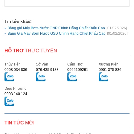
Tin tức khác:
Bảng giá Máy Bơm Nước CNP Chính Hãng Chiết Khấu Cao
[01/02/2026]
Bảng Giá Máy Bơm Nước GSD Chính Hãng Chiết Khấu Cao
[01/02/2026]
HỖ TRỢ
TRỰC TUYẾN
Thủy Tiên
Sở Vân
Cẩm Thơ
Xương Kiên
0908 034 836
076.435.9188
0965109291
0901 375 836
Diệu Phương
0903 140 124
TIN TỨC
MỚI