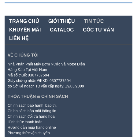
TRANG CHỦ
GIỚI THIỆU
TIN TỨC
KHUYẾN MÃI
CATALOG
GÓC TƯ VẤN
LIÊN HỆ
VỀ CHÚNG TÔI
Nhà Phân Phối Máy Bơm Nước Và Motor Điện
Hàng Đầu Tại Việt Nam
Mã số thuế: 0307737594
Giấy chứng nhận ĐKKD: 0307737594
do Sở Kế hoạch Tư vấn cấp ngày: 19/03/2009
THỎA THUẬN & CHÍNH SÁCH
Chính sách bảo hành, bảo trì.
Chính sách bảo mật thông tin
Chính sách đổi trả hàng hóa
Hình thức thanh toán
Hướng dẫn mua hàng online
Phương thức vận chuyển