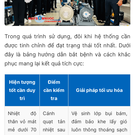
Trong quá trình sử dụng, đôi khi hệ thống cần
được tinh chỉnh để đạt trạng thái tốt nhất. Dưới
đây là bảng hướng dẫn bắt bệnh và cách khắc
phục mang lại kết quả tích cực:
Hiện tượng
Điểm
tốt cần duy
cần kiểm
Giải pháp tối ưu hóa
trì
tra
Nhiệt độ
Cánh
Vệ sinh lớp bụi bám,
thân vỏ mát
quạt tản
đảm bảo khe lấy gió
mẻ dưới 70
nhiệt sau
luôn thông thoáng sạch