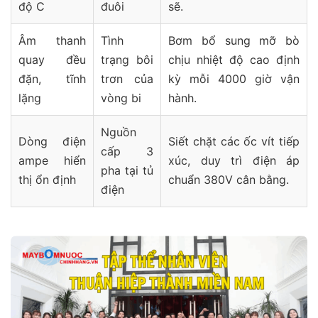
độ C
đuôi
sẽ.
Âm thanh
Tình
Bơm bổ sung mỡ bò
quay đều
trạng bôi
chịu nhiệt độ cao định
đặn, tĩnh
trơn của
kỳ mỗi 4000 giờ vận
lặng
vòng bi
hành.
Nguồn
Dòng điện
Siết chặt các ốc vít tiếp
cấp 3
ampe hiển
xúc, duy trì điện áp
pha tại tủ
thị ổn định
chuẩn 380V cân bằng.
điện