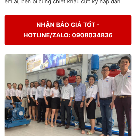
êm ái, bền bỉ cùng chiết khấu cực kỳ hấp dẫn.
NHẬN BÁO GIÁ TỐT -
HOTLINE/ZALO: 0908034836