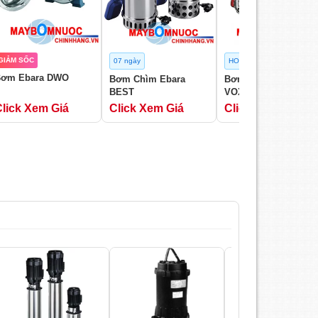
GIẢM SỐC
07 ngày
HOT
Bơm Ebara DWO
Bơm Chìm Ebara
Bơm Chìm Ebara DW
BEST
VOX
Click Xem Giá
Click Xem Giá
Click Xem Giá