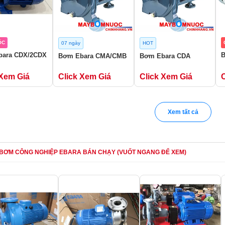
ỐC
07 ngày
HOT
bara CDX/2CDX
Bơm Ebara CMA/CMB
Bơm Ebara CDA
 Xem Giá
Click Xem Giá
Click Xem Giá
Xem tất cả
BƠM CÔNG NGHIỆP EBARA BÁN CHẠY (VUỐT NGANG ĐỂ XEM)