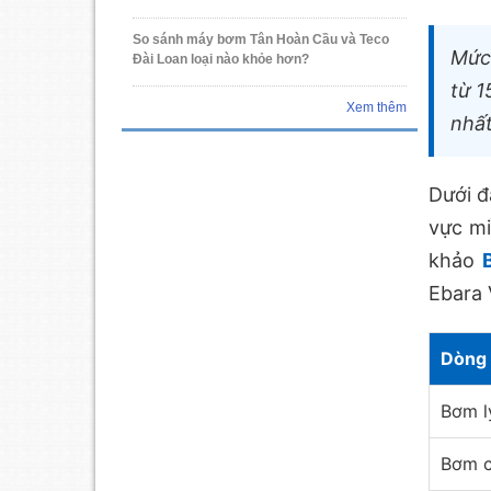
So sánh máy bơm Tân Hoàn Cầu và Teco
Mức
Đài Loan loại nào khỏe hơn?
từ 1
Xem thêm
nhất
Dưới đ
vực mi
khảo
Ebara 
Dòng
Bơm l
Bơm c