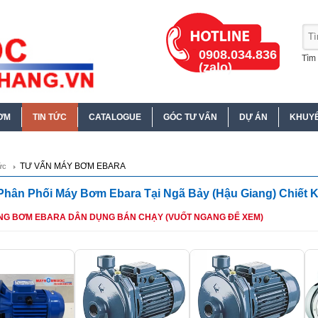
0908.034.836
Tìm 
(zalo)
ƠM
TIN TỨC
CATALOGUE
GÓC TƯ VẤN
DỰ ÁN
KHUYẾ
TƯ VẤN MÁY BƠM EBARA
ức
 Phân Phối Máy Bơm Ebara Tại Ngã Bảy (Hậu Giang) Chiết 
NG BƠM EBARA DÂN DỤNG BÁN CHẠY (VUỐT NGANG ĐỂ XEM)