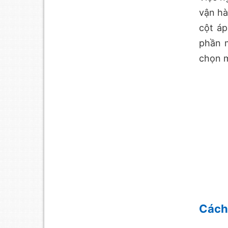
vận hà
cột áp
phần m
chọn m
Cách 