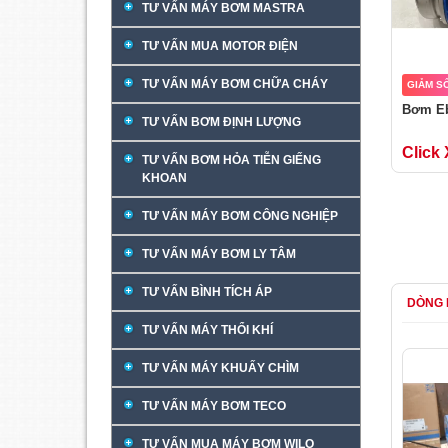
TƯ VẤN MÁY BƠM MASTRA
TƯ VẤN MUA MOTOR ĐIỆN
TƯ VẤN MÁY BƠM CHỮA CHÁY
GIẢM S
Bơm E
TƯ VẤN BƠM ĐỊNH LƯỢNG
Click
TƯ VẤN BƠM HỎA TIỄN GIẾNG
KHOAN
TƯ VẤN MÁY BƠM CÔNG NGHIỆP
TƯ VẤN MÁY BƠM LY TÂM
TƯ VẤN BÌNH TÍCH ÁP
DÒNG 
TƯ VẤN MÁY THỔI KHÍ
TƯ VẤN MÁY KHUẤY CHÌM
TƯ VẤN MÁY BƠM TECO
TƯ VẤN MUA MÁY BƠM WILO