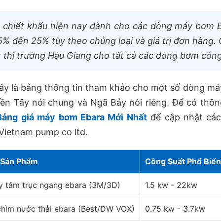
 chiết khấu hiện nay dành cho các dòng máy bơm E
5% đến 25% tùy theo chủng loại và giá trị đơn hàng.
 thị trường Hậu Giang cho tất cả các dòng bơm côn
ây là bảng thông tin tham khảo cho một số dòng má
ền Tây nói chung và Ngã Bảy nói riêng. Để có thông
Bảng giá máy bơm Ebara Mới Nhất
để cập nhật các
Vietnam pump co ltd.
 Sản Phẩm
Công Suất Phổ Biến
y tâm trục ngang ebara (3M/3D)
1.5 kw - 22kw
hìm nước thải ebara (Best/DW VOX)
0.75 kw - 3.7kw