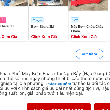
 SỐC
07 ngày
HOT
Ebara 3D
Bơm Ebara 3M
Máy Bơm Chữa Cháy
Ebara
k Xem Giá
Click Xem Giá
Click Xem Giá
Xem tất cả
 Phân Phối Máy Bơm Ebara Tại Ngã Bảy (Hậu Giang) C
có thể sở hữu ngay những thiết bị cấp thoát nước c
ghiệp tại địa phương.
tự hào là đối tác 
Thuận Hiệp Thành
ối ưu với chính sách giá ưu đãi nhất cùng dịch vụ hậ
ng suất lớn, giải pháp tưới tiêu hiện đại.