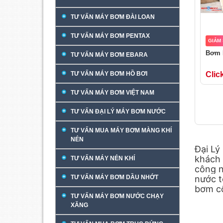
TƯ VẤN MÁY BƠM ĐÀI LOAN
TƯ VẤN MÁY BƠM PENTAX
GIẢM
Bơm 
TƯ VẤN MÁY BƠM EBARA
TƯ VẤN MÁY BƠM HỒ BƠI
Clic
TƯ VẤN MÁY BƠM VIỆT NAM
TƯ VẤN ĐẠI LÝ MÁY BƠM NƯỚC
TƯ VẤN MUA MÁY BƠM MÀNG KHÍ
NÉN
Đại Lý
khách 
TƯ VẤN MÁY NÉN KHÍ
công n
TƯ VẤN MÁY BƠM DẦU NHỚT
nước t
bơm cô
TƯ VẤN MÁY BƠM NƯỚC CHẠY
XĂNG