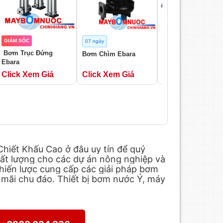
GIẢM SỐC
07 ngày
HOT
Bơm Trục Đứng
Bơm Chìm Ebara
Bơm Chìm Ebara
Ebara
RIGHT
Click Xem Giá
Click Xem Giá
Click Xem Giá
hiết Khấu Cao ở đâu uy tín để quý
hất lượng cho các dự án nông nghiệp và
chiến lược cung cấp các giải pháp bơm
u mãi chu đáo. Thiết bị bơm nước Ý, máy