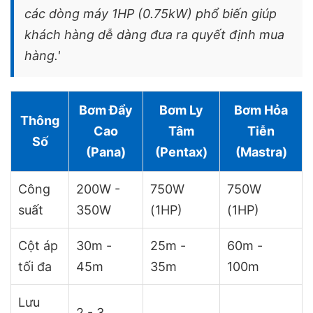
các dòng máy 1HP (0.75kW) phổ biến giúp
khách hàng dễ dàng đưa ra quyết định mua
hàng.'
Bơm Đẩy
Bơm Ly
Bơm Hỏa
Thông
Cao
Tâm
Tiễn
Số
(Pana)
(Pentax)
(Mastra)
Công
200W -
750W
750W
suất
350W
(1HP)
(1HP)
Cột áp
30m -
25m -
60m -
tối đa
45m
35m
100m
Lưu
2 - 3