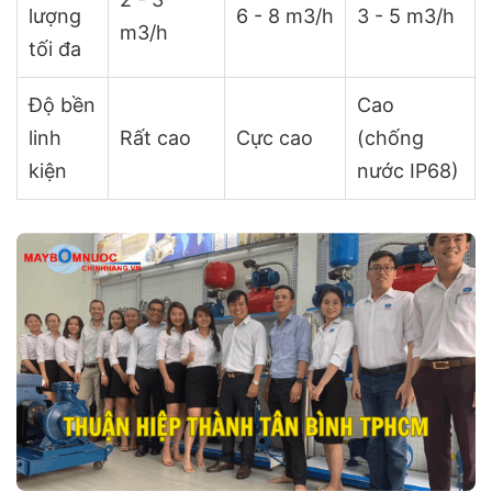
lượng
6 - 8 m3/h
3 - 5 m3/h
m3/h
tối đa
Độ bền
Cao
linh
Rất cao
Cực cao
(chống
kiện
nước IP68)