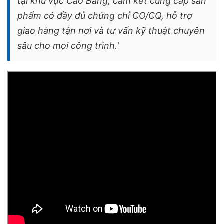
tại khu vực Cao Bằng, cam kết cung cấp sản
phẩm có đầy đủ chứng chỉ CO/CQ, hỗ trợ
giao hàng tận nơi và tư vấn kỹ thuật chuyên
sâu cho mọi công trình.'