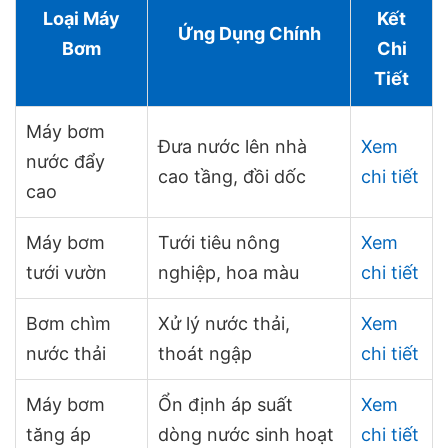
Loại Máy
Kết
Ứng Dụng Chính
Bơm
Chi
Tiết
Máy bơm
Đưa nước lên nhà
Xem
nước đẩy
cao tầng, đồi dốc
chi tiết
cao
Máy bơm
Tưới tiêu nông
Xem
tưới vườn
nghiệp, hoa màu
chi tiết
Bơm chìm
Xử lý nước thải,
Xem
nước thải
thoát ngập
chi tiết
Máy bơm
Ổn định áp suất
Xem
tăng áp
dòng nước sinh hoạt
chi tiết