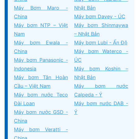
Máy Bơm Maro -
Nhật Bản
China
Máy bơm Davey - ÚC
Máy bơm NTP – Việt
Máy bơm Shinmaywa
Nam
– Nhật Bản
Máy bơm Ewala -
Máy bơm Lubi - Ấn Độ
China
Máy bơm Waterco -
Máy bơm Panasonic -
ÚC
Indonesia
Máy bơm Koshin –
Máy bơm Tân Hoàn
Nhật Bản
Cầu – Việt Nam
Máy bơm nước
Máy bơm nước Teco
Calpeda - Ý
Đài Loan
Máy bơm nước DAB -
Máy bơm nước GSD -
Ý
China
Máy bơm Veratti -
China