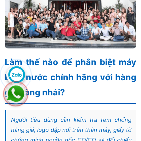
Làm thế nào để phân biệt máy
bơm nước chính hãng với hàng
giả hàng nhái?
Người tiêu dùng cần kiểm tra tem chống
hàng giả, logo dập nổi trên thân máy, giấy tờ
chứng minh nguồn gốc CO/CQ và đối chiếu