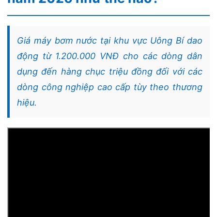
Giá máy bơm nước tại khu vực Uông Bí dao
động từ 1.200.000 VNĐ cho các dòng dân
dụng đến hàng chục triệu đồng đối với các
dòng công nghiệp cao cấp tùy theo thương
hiệu.