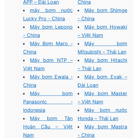
APP – Đài Loan
China
máy bơm nước
Máy bơm Shimge
Lucky Pro - China
- China
Máy bơm Lepono
Máy bơm Howaki
- China
– Việt Nam
Máy Bơm Maro -
Máy bơm
China
Mitsubishi – Thái Lan
Máy bơm NTP –
Máy bơm Hitachi
Việt Nam
– Thái Lan
Máy bơm Ewala -
Máy bơm Evak –
China
Đài Loan
Máy bơm
Máy bơm Master
Panasonic -
– Việt Nam
Indonesia
Máy bơm nước
Máy bơm Tân
Honda – Thái Lan
Hoàn Cầu – Việt
Máy bơm Mastra
Nam
- China