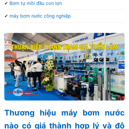
✔
Bơm tự mồi đầu con lợn
✔
máy bơm nước công nghiệp
Thương hiệu máy bơm nước
nào có giá thành hợp lý và độ