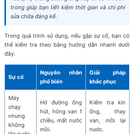
trong giúp bạn tiết kiệm thời gian và chi phí
sửa chữa đáng kể.
Trong quá trình sử dụng, nếu gặp sự cố, bạn có
thể kiểm tra theo bảng hướng dẫn nhanh dưới
đây:
Nguyên nhân
Giải pháp
Sự cố
phổ biến
khắc phục
Máy
Hở đường ống
Kiểm tra kín
chạy
hút, hỏng van 1
ống, thay
nhưng
chiều, mất nước
van, mồi lại
không
mồi.
nước.
lên nước