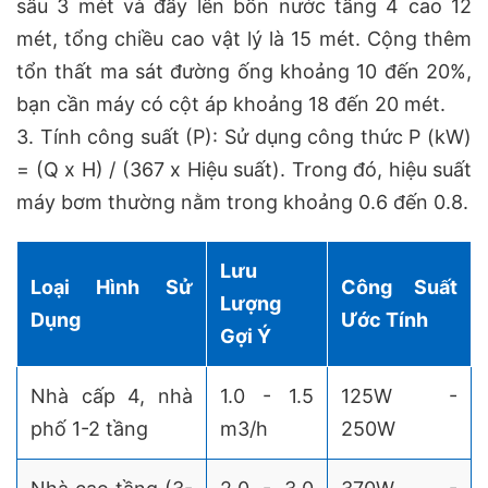
sâu 3 mét và đẩy lên bồn nước tầng 4 cao 12
mét, tổng chiều cao vật lý là 15 mét. Cộng thêm
tổn thất ma sát đường ống khoảng 10 đến 20%,
bạn cần máy có cột áp khoảng 18 đến 20 mét.
3. Tính công suất (P): Sử dụng công thức P (kW)
= (Q x H) / (367 x Hiệu suất). Trong đó, hiệu suất
máy bơm thường nằm trong khoảng 0.6 đến 0.8.
Lưu
Loại Hình Sử
Công Suất
Lượng
Dụng
Ước Tính
Gợi Ý
Nhà cấp 4, nhà
1.0 - 1.5
125W -
phố 1-2 tầng
m3/h
250W