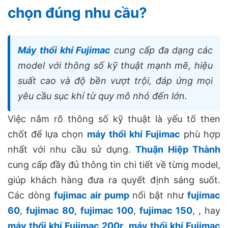
chọn đúng nhu cầu?
Máy thổi khí Fujimac
cung cấp đa dạng các
model với thông số kỹ thuật mạnh mẽ, hiệu
suất cao và độ bền vượt trội, đáp ứng mọi
yêu cầu sục khí từ quy mô nhỏ đến lớn.
Việc nắm rõ thông số kỹ thuật là yếu tố then
chốt để lựa chọn
máy thổi khí Fujimac
phù hợp
nhất với nhu cầu sử dụng.
Thuận Hiệp Thành
cung cấp đầy đủ thông tin chi tiết về từng model,
giúp khách hàng đưa ra quyết định sáng suốt.
Các dòng
fujimac air pump
nổi bật như
fujimac
60
,
fujimac 80
,
fujimac 100
,
fujimac 150
, , hay
máy thổi khí Fujimac 200r
,
máy thổi khí Fujimac