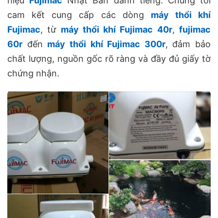
hiệu
Fujimac
Nhật Bản danh tiếng. Chúng tôi
cam kết cung cấp các dòng
máy thổi khí
Fujimac
, từ
máy thổi khí Fujimac 40r
,
fujimac
60r
đến
máy thổi khí Fujimac 300r
, đảm bảo
chất lượng, nguồn gốc rõ ràng và đầy đủ giấy tờ
chứng nhận.