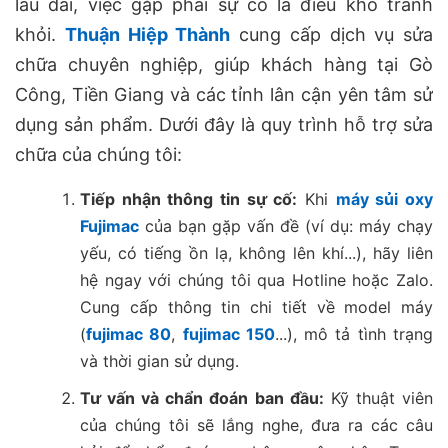
lâu dài, việc gặp phải sự cố là điều khó tránh
khỏi.
Thuận Hiệp Thành
cung cấp dịch vụ sửa
chữa chuyên nghiệp, giúp khách hàng tại Gò
Công, Tiền Giang và các tỉnh lân cận yên tâm sử
dụng sản phẩm. Dưới đây là quy trình hỗ trợ sửa
chữa của chúng tôi:
Tiếp nhận thông tin sự cố:
Khi
máy sủi oxy
Fujimac
của bạn gặp vấn đề (ví dụ: máy chạy
yếu, có tiếng ồn lạ, không lên khí...), hãy liên
hệ ngay với chúng tôi qua Hotline hoặc Zalo.
Cung cấp thông tin chi tiết về model máy
(
fujimac 80
,
fujimac 150
...), mô tả tình trạng
và thời gian sử dụng.
Tư vấn và chẩn đoán ban đầu:
Kỹ thuật viên
của chúng tôi sẽ lắng nghe, đưa ra các câu