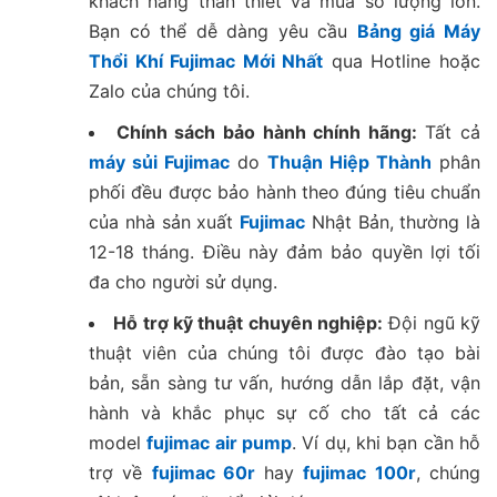
khách hàng thân thiết và mua số lượng lớn.
Bạn có thể dễ dàng yêu cầu
Bảng giá Máy
Thổi Khí Fujimac Mới Nhất
qua Hotline hoặc
Zalo của chúng tôi.
Chính sách bảo hành chính hãng:
Tất cả
máy sủi Fujimac
do
Thuận Hiệp Thành
phân
phối đều được bảo hành theo đúng tiêu chuẩn
của nhà sản xuất
Fujimac
Nhật Bản, thường là
12-18 tháng. Điều này đảm bảo quyền lợi tối
đa cho người sử dụng.
Hỗ trợ kỹ thuật chuyên nghiệp:
Đội ngũ kỹ
thuật viên của chúng tôi được đào tạo bài
bản, sẵn sàng tư vấn, hướng dẫn lắp đặt, vận
hành và khắc phục sự cố cho tất cả các
model
fujimac air pump
. Ví dụ, khi bạn cần hỗ
trợ về
fujimac 60r
hay
fujimac 100r
, chúng