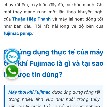
chạy rất êm, oxy luôn đầy đủ, cá khỏe mạnh. Chỉ
mới thay màng rung một lần theo khuyến nghị
của
Thuận Hiệp Thành
và máy lại hoạt động tốt
như ban đầu. Tôi rất hài lòng về độ bền của
fujimac pump
."
Các ứng dụng thực tế của máy
thổi khí Fujimac là gì và tại sao
lại được tin dùng?
Máy thổi khí Fujimac
được ứng dụng rộng rãi
trong nhiều lĩnh vực như nuôi trồng thủy
sản, xử lý nước thải, y tế, và công nghiệp