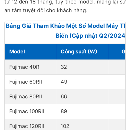
từ 12 đến 18 tháng, tùy theo model, mang lại sự
an tâm tuyệt đối cho khách hàng.
Bảng Giá Tham Khảo Một Số Model Máy Thổi
Biến (Cập nhật Q2/2024)
Model
Công suất (W)
Giá
Fujimac 40R
32
Fujimac 60RII
49
Fujimac 80RII
66
Fujimac 100RII
89
Fujimac 120RII
102