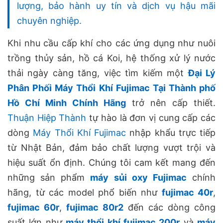
lượng, bảo hành uy tín và dịch vụ hậu mãi
chuyên nghiệp.
Khi nhu cầu cấp khí cho các ứng dụng như nuôi
trồng thủy sản, hồ cá Koi, hệ thống xử lý nước
thải ngày càng tăng, việc tìm kiếm một
Đại Lý
Phân Phối Máy Thổi Khí Fujimac Tại Thành phố
Hồ Chí Minh Chính Hãng
trở nên cấp thiết.
Thuận Hiệp Thành
tự hào là đơn vị cung cấp các
dòng
Máy Thổi Khí Fujimac
nhập khẩu trực tiếp
từ Nhật Bản, đảm bảo chất lượng vượt trội và
hiệu suất ổn định. Chúng tôi cam kết mang đến
những sản phẩm
máy sủi oxy Fujimac
chính
hãng, từ các model phổ biến như
fujimac 40r
,
fujimac 60r
,
fujimac 80r2
đến các dòng công
suất lớn như
máy thổi khí fujimac 200r
và
máy