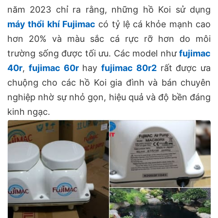
năm 2023 chỉ ra rằng, những hồ Koi sử dụng
máy thổi khí Fujimac
có tỷ lệ cá khỏe mạnh cao
hơn 20% và màu sắc cá rực rỡ hơn do môi
trường sống được tối ưu. Các model như
fujimac
40r
,
fujimac 60r
hay
fujimac 80r2
rất được ưa
chuộng cho các hồ Koi gia đình và bán chuyên
nghiệp nhờ sự nhỏ gọn, hiệu quả và độ bền đáng
kinh ngạc.