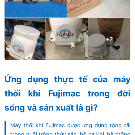
Ứng dụng thực tế của máy
thổi khí Fujimac trong đời
sống và sản xuất là gì?
Máy thổi khí Fujimac được ứng dụng rộng rãi
trong nuôi trồng thủy sản, hồ cá Koi, hệ thống