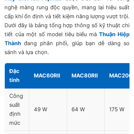
nghệ màng rung độc quyền, mang lại hiệu suất
cấp khí ổn định và tiết kiệm năng lượng vượt trội.
Dưới đây là bảng tổng hợp thông số kỹ thuật chi
tiết của một số model tiêu biểu mà
Thuận Hiệp
Thành
đang phân phối, giúp bạn dễ dàng so
sánh và lựa chọn.
Đặc
MAC60RII
MAC80RII
MAC200R
tính
Công
suất
49 W
64 W
175 W
định
mức