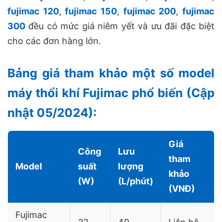
fujimac 120
,
fujimac 150
,
fujimac 200
,
fujimac
300
đều có mức giá niêm yết và ưu đãi đặc biệt
cho các đơn hàng lớn.
Bảng giá tham khảo một số model
máy thổi khí Fujimac phổ biến (Cập
nhật 05/2024):
Giá
Công
Lưu
tham
Model
suất
lượng
khảo
(W)
(L/phút)
(VNĐ)
Fujimac