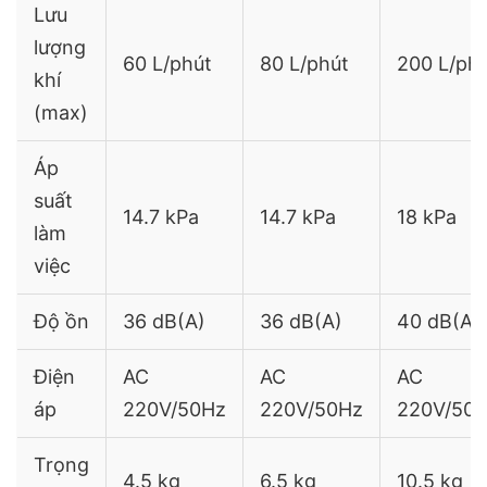
Lưu
lượng
60 L/phút
80 L/phút
200 L/ph
khí
(max)
Áp
suất
14.7 kPa
14.7 kPa
18 kPa
làm
việc
Độ ồn
36 dB(A)
36 dB(A)
40 dB(A)
Điện
AC
AC
AC
áp
220V/50Hz
220V/50Hz
220V/50
Trọng
4.5 kg
6.5 kg
10.5 kg