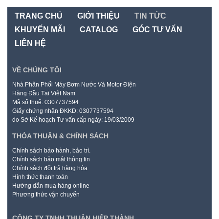
TRANG CHỦ
GIỚI THIỆU
TIN TỨC
KHUYẾN MÃI
CATALOG
GÓC TƯ VẤN
LIÊN HỆ
VỀ CHÚNG TÔI
Nhà Phân Phối Máy Bơm Nước Và Motor Điện
Hàng Đầu Tại Việt Nam
Mã số thuế: 0307737594
Giấy chứng nhận ĐKKD: 0307737594
do Sở Kế hoạch Tư vấn cấp ngày: 19/03/2009
THỎA THUẬN & CHÍNH SÁCH
Chính sách bảo hành, bảo trì.
Chính sách bảo mật thông tin
Chính sách đổi trả hàng hóa
Hình thức thanh toán
Hướng dẫn mua hàng online
Phương thức vận chuyển
CÔNG TY TNHH THUẬN HIỆP THÀNH