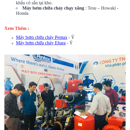
khẩu có sắn tại kho.
Máy bơm chữa cháy chạy xăng
: Tesu – Howaki -
Honda
Xem Thêm :
Máy bơm chữa cháy Pentax
- Ý
Máy bơm chữa cháy Ebara
- Ý