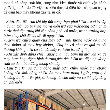
model có công suất lớn, cũng như kích thước và cách vận hành
phức tạp hơn, do đó việc có kiến thức là điều hết sức quan trọng
để đảm bảo máy không xảy ra sử cố.
- Bước đầu tiên sau khi lắp đặt xong, bạn phải kiểm tra vị trí lắp
máy an toàn có bị rung lắc và điện trở của máy.dòng bơm chìm
nước thải đặt trưng khi vận hành phải có nước, tránh trường hợp
bơm chạy khô để lâu sẽ rất nguy hiểm.
- Kiểm tra chiều quay của máy bơm, lưu lượng nước có đúng
theo thông số máy hay không, tiếng ồn có phát ra quá to bất
thường không, nếu có cần tắt máy và kiểm tra từng lỗi,
- Khi xác định đúng chiều quay của máy bơm thì mở van xã để
máy bơm hoạt động bình thường,tiếp đến kiểm tra điện áp và áp
suất xả đảm bảo đúng thông số máy
- Lưu Ý : khi sử dụng dòng máy bơm chìm nước thải ebara
không nên khởi động nhiều lần máy bơm trong 1 giờ , vượt quá
khoảng 20 lần trên giờ, sẽ không tốt cho máy và có thể gây tăng
chi phí điện