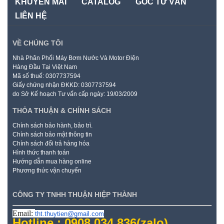
KHUYẾN MÃI
CATALOG
GÓC TƯ VẤN
LIÊN HỆ
VỀ CHÚNG TÔI
Nhà Phân Phối Máy Bơm Nước Và Motor Điện
Hàng Đầu Tại Việt Nam
Mã số thuế: 0307737594
Giấy chứng nhận ĐKKD: 0307737594
do Sở Kế hoạch Tư vấn cấp ngày: 19/03/2009
THỎA THUẬN & CHÍNH SÁCH
Chính sách bảo hành, bảo trì.
Chính sách bảo mật thông tin
Chính sách đổi trả hàng hóa
Hình thức thanh toán
Hướng dẫn mua hàng online
Phương thức vận chuyển
CÔNG TY TNHH THUẬN HIỆP THÀNH
Email:
tht.thuytien@gmail.com
Hotline : 0908.034.836
(zalo)