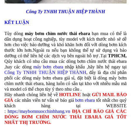
Công Ty TNHH THUẬN HIỆP THÀNH
KẾT LUẬN
Tùy dòng
máy bơm chìm nước thải ebara
bạn mua có thể là
dân dụng hoạt công nghiệp, tùy model với kích thước nhỏ sẽ dễ
hơn cho việc bảo dưỡng và khó khăn hơn đối với dòng bơm kích
thước lớn hơn.Ngoài ra nếu bạn không thể tự sử dụng và bảo
dưỡng có thể liên hệ các dịch vụ bên ngoài hỗ trợ .Tại
TPHCM,
Qúy khách có nhu cầu mua các dòng bơm chìm nước thải ebara
,hay các dòng
máy bơm ebara
nhập khẩu ,hãy liên hệ ngay tại
Công Ty TNHH THUẬN HIỆP THÀNH
, đây là địa chỉ phân
phối các dòng máy bơm ebara giá sỉ, đặt biệt là dòng máy bơm
chìm nước thải ebara, hàng luôn có sẵn tại kho với nhiều mẫu mã
và model có thể chọn tùy ý theo nhu cầu .
Hãy nhanh chóng liên hệ về
HOTLINE
hoặt
GỬI MAIL BÁO
GIÁ
các nhân viên tư vấn sẽ báo giá
bơm ebara
tốt nhất cho quý
khách hàng tại WEBSITE
:
https://maybomnuocchinhhang.vn
ĐỊA CHỈ BÁO GIÁ CÁC
DÒNG BƠM CHÌM NƯỚC THẢI EBARA GIÁ TỐT
NHẤT THỊ TRƯỜNG.