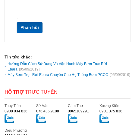
Phản hồi
Tin tức khác:
Hướng Dẫn Cách Sử Dụng Và Vận Hành Máy Bơm Trục Rời
Ebara
[05/09/2019]
Máy Bơm Trục Rời Ebara Chuyên Cho Hệ Thống Bơm PCCC
[05/09/2019]
HỖ TRỢ
TRỰC TUYẾN
Thủy Tiên
Sở Vân
Cẩm Thơ
Xương Kiên
0908 034 836
076.435.9188
0965109291
0901 375 836
Diệu Phương