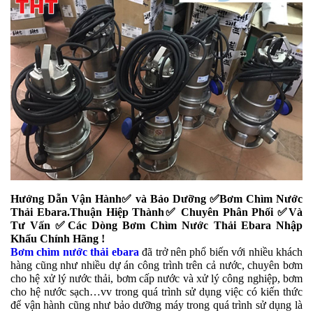
Hướng Dẫn Vận Hành✅ và Bảo Dưỡng ✅Bơm Chìm Nước
Thải Ebara.Thuận Hiệp Thành✅ Chuyên Phân Phối ✅Và
Tư Vấn ✅Các Dòng Bơm Chìm Nước Thải Ebara Nhập
Khẩu Chính Hãng !
Bơm chìm nước thải ebara
đã trở nên phổ biến với nhiều khách
hàng cũng như nhiều dự án công trình trên cả nước, chuyên bơm
cho hệ xử lý nước thải, bơm cấp nước và xử lý công nghiệp, bơm
cho hệ nước sạch…vv trong quá trình sử dụng việc có kiến thức
để vận hành cũng như bảo dưỡng máy trong quá trình sử dụng là