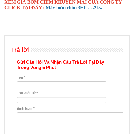
XEM GIÁ BƠM CHÌM KHUYẾN MÃI CỦA CÔNG TY
CLICK TẠI ĐÂY :
Máy bơm chìm 3HP - 2.2kw
Trả lời
Gửi Câu Hỏi Và Nhận Câu Trả Lời Tại Đây
Trong Vòng 5 Phút
Tên
*
Thư điện tử
*
Bình luận
*