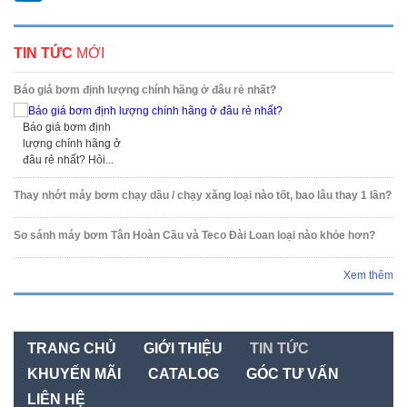
TIN TỨC
MỚI
Báo giá bơm định lượng chính hãng ở đâu rẻ nhất?
Báo giá bơm định
lượng chính hãng ở
đâu rẻ nhất? Hỏi...
Thay nhớt máy bơm chạy dầu / chạy xăng loại nào tốt, bao lâu thay 1 lần?
So sánh máy bơm Tân Hoàn Cầu và Teco Đài Loan loại nào khỏe hơn?
Xem thêm
TRANG CHỦ
GIỚI THIỆU
TIN TỨC
KHUYẾN MÃI
CATALOG
GÓC TƯ VẤN
LIÊN HỆ