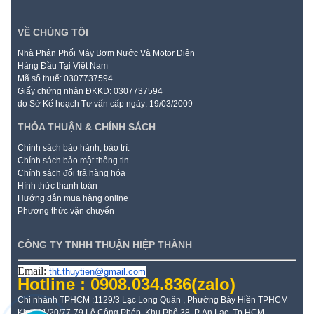
VỀ CHÚNG TÔI
Nhà Phân Phối Máy Bơm Nước Và Motor Điện
Hàng Đầu Tại Việt Nam
Mã số thuế: 0307737594
Giấy chứng nhận ĐKKD: 0307737594
do Sở Kế hoạch Tư vấn cấp ngày: 19/03/2009
THỎA THUẬN & CHÍNH SÁCH
Chính sách bảo hành, bảo trì.
Chính sách bảo mật thông tin
Chính sách đổi trả hàng hóa
Hình thức thanh toán
Hướng dẫn mua hàng online
Phương thức vận chuyển
CÔNG TY TNHH THUẬN HIỆP THÀNH
Email:
tht.thuytien@gmail.com
Hotline : 0908.034.836
(zalo)
Chi nhánh TPHCM :1129/3 Lạc Long Quân , Phường Bảy Hiền TPHCM
Kho: 21/20/77-79 Lê Công Phép, Khu Phố 38, P. An Lạc, Tp HCM