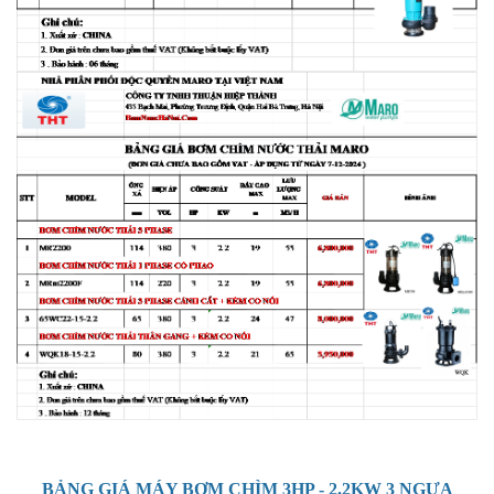
BẢNG GIÁ MÁY BƠM CHÌM 3HP - 2.2KW 3 NGỰA