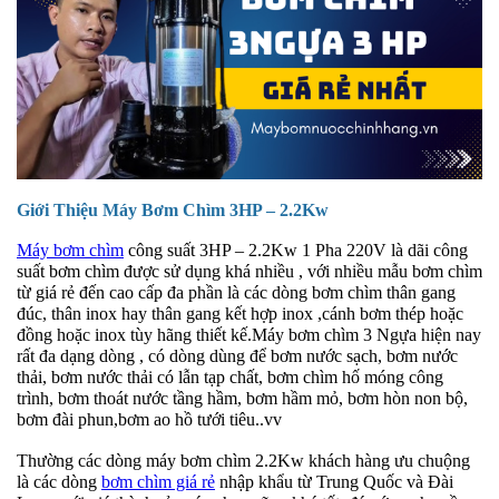
Giới Thiệu Máy Bơm Chìm 3HP – 2.2Kw
Máy bơm chìm
công suất 3HP – 2.2Kw 1 Pha 220V là dãi công
suất bơm chìm được sử dụng khá nhiều , với nhiều mẫu bơm chìm
từ giá rẻ đến cao cấp đa phần là các dòng bơm chìm thân gang
đúc, thân inox hay thân gang kết hợp inox ,cánh bơm thép hoặc
đồng hoặc inox tùy hãng thiết kế.Máy bơm chìm 3 Ngựa hiện nay
rất đa dạng dòng , có dòng dùng để bơm nước sạch, bơm nước
thải, bơm nước thải có lẫn tạp chất, bơm chìm hố móng công
trình, bơm thoát nước tầng hầm, bơm hầm mỏ, bơm hòn non bộ,
bơm đài phun,bơm ao hồ tưới tiêu..vv
Thường các dòng máy bơm chìm 2.2Kw khách hàng ưu chuộng
là các dòng
bơm chìm giá rẻ
nhập khẩu từ Trung Quốc và Đài