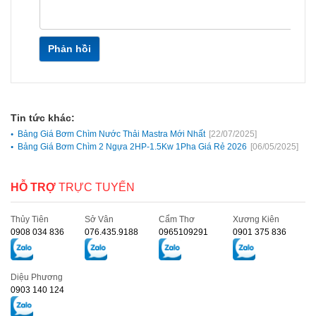
Phản hồi
Tin tức khác:
Bảng Giá Bơm Chìm Nước Thải Mastra Mới Nhất
[22/07/2025]
Bảng Giá Bơm Chìm 2 Ngựa 2HP-1.5Kw 1Pha Giá Rẻ 2026
[06/05/2025]
HỖ TRỢ
TRỰC TUYẾN
Thủy Tiên
Sở Vân
Cẩm Thơ
Xương Kiên
0908 034 836
076.435.9188
0965109291
0901 375 836
Diệu Phương
0903 140 124