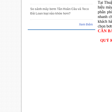
Tại Thuậ
hiệu má
So sánh máy bơm Tân Hoàn Cầu và Teco
phân ph
Đài Loan loại nào khỏe hơn?
nhanh ch
khách hà
Xem thêm
chọn bơm
CẦN B
QUÝ 