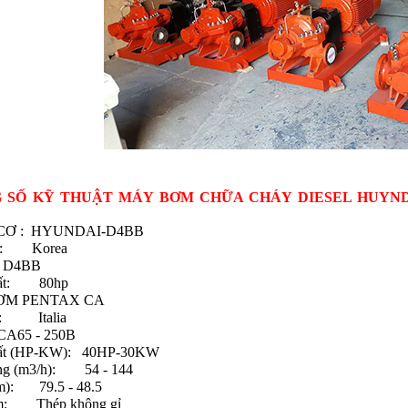
 SỐ KỸ THUẬT MÁY BƠM CHỮA CHÁY DIESEL HUYNDA
CƠ : HYUNDAI-D4BB
t : Korea
: D4BB
uất: 80hp
ƠM PENTAX CA
t: Italia
CA65 - 250B
uất (HP-KW): 40HP-30KW
ng (m3/h): 54 - 144
(m): 79.5 - 48.5
ơm: Thép không gỉ