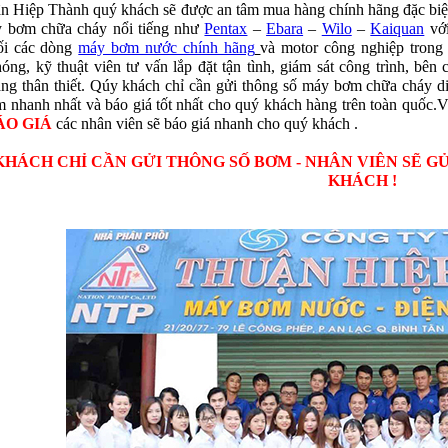
n Hiệp Thành quý khách sẽ được an tâm mua hàng chính hãng đặc biệt
y bơm chữa cháy nổi tiếng như
Pentax
–
Ebara
–
Wilo
–
Kaiquan
với
ối các dòng
máy bơm nước chính hãng
và motor công nghiệp trong
óng, kỹ thuật viên tư vấn lắp đặt tận tình, giám sát công trình, bên 
ng thân thiết. Qúy khách chỉ cần gửi thông số máy bơm chữa cháy d
 nhanh nhất và báo giá tốt nhất cho quý khách hàng trên toàn quốc.V
ÁO GIÁ
các nhân viên sẽ báo giá nhanh cho quý khách .
KHÁCH CHỈ CẦN GỬI THÔNG SỐ BƠM - NHÂN VIÊN SẼ G
KHÁCH !