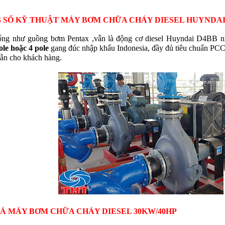
 SỐ KỸ THUẬT MÁY BƠM CHỮA CHÁY DIESEL HUYNDAI 
ống như guồng bơm Pentax ,vẫn là động cơ diesel Huyndai D4BB n
ole hoặc 4 pole
gang đúc nhập khẩu Indonesia, đầy đủ tiêu chuẩn PCC
sẵn cho khách hàng.
IÁ MÁY BƠM CHỮA CHÁY DIESEL 30KW/40HP