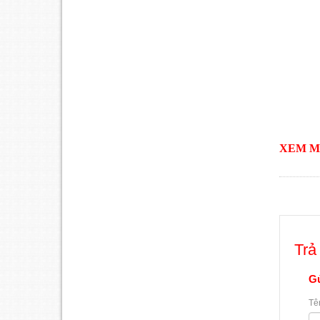
XEM M
Trả 
Gử
Tê