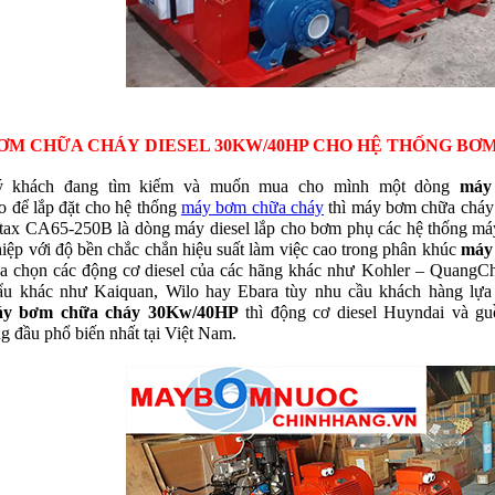
BƠM
CHỮA CHÁY
DIESEL 30KW/40HP CHO HỆ THỐNG BƠ
ý khách đang tìm kiếm và muốn mua cho mình một dòng
máy
o để lắp đặt cho hệ thống
máy bơm chữa cháy
thì máy bơm chữa cháy
ax CA65-250B là dòng máy diesel lắp cho bơm phụ các hệ thống má
iệp với độ bền chắc chắn hiệu suất làm việc cao trong phân khúc
máy
ựa chọn các động cơ diesel của các hãng khác như Kohler – Quang
ẩu khác như Kaiquan, Wilo hay Ebara tùy nhu cầu khách hàng lựa 
y bơm chữa cháy 30Kw/40HP
thì động cơ diesel Huyndai và g
g đầu phổ biến nhất tại Việt Nam.