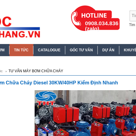
0908.034.836
Tìm 
(zalo)
ƠM
TIN TỨC
CATALOGUE
GÓC TƯ VẤN
DỰ ÁN
KHUYẾ
TƯ VẤN MÁY BƠM CHỮA CHÁY
ức
m Chữa Cháy Diesel 30KW/40HP Kiểm Định Nhanh