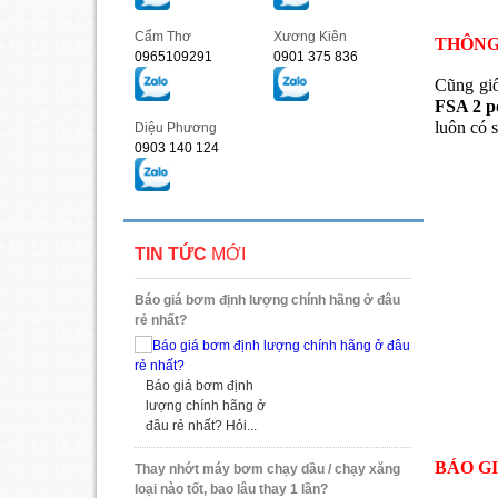
Cẩm Thơ
Xương Kiên
THÔNG
0965109291
0901 375 836
Cũng gi
FSA 2 p
luôn có 
Diệu Phương
0903 140 124
TIN TỨC
MỚI
Báo giá bơm định lượng chính hãng ở đâu
rẻ nhất?
Báo giá bơm định
lượng chính hãng ở
đâu rẻ nhất? Hỏi...
BÁO G
Thay nhớt máy bơm chạy dầu / chạy xăng
loại nào tốt, bao lâu thay 1 lần?