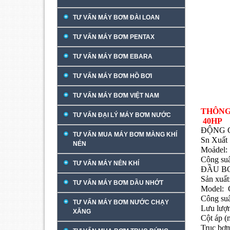
TƯ VẤN MÁY BƠM ĐÀI LOAN
TƯ VẤN MÁY BƠM PENTAX
TƯ VẤN MÁY BƠM EBARA
TƯ VẤN MÁY BƠM HỒ BƠI
TƯ VẤN MÁY BƠM VIỆT NAM
THÔNG
TƯ VẤN ĐẠI LÝ MÁY BƠM NƯỚC
40HP
ĐỘNG 
TƯ VẤN MUA MÁY BƠM MÀNG KHÍ
Sn Xuấ
NÉN
Moảdel
Công s
TƯ VẤN MÁY NÉN KHÍ
ĐẦU B
Sản xuấ
TƯ VẤN MÁY BƠM DẦU NHỚT
Model: 
Công s
TƯ VẤN MÁY BƠM NƯỚC CHẠY
Lưu lượ
XĂNG
Cột áp 
Trục b