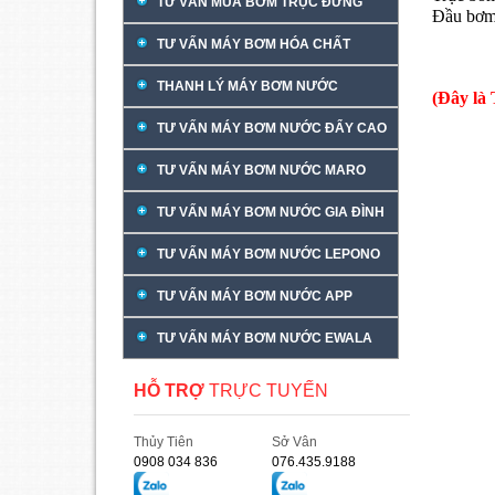
TƯ VẤN MUA BƠM TRỤC ĐỨNG
Đầu bơ
TƯ VẤN MÁY BƠM HÓA CHẤT
THANH LÝ MÁY BƠM NƯỚC
(Đây là
TƯ VẤN MÁY BƠM NƯỚC ĐẨY CAO
TƯ VẤN MÁY BƠM NƯỚC MARO
TƯ VẤN MÁY BƠM NƯỚC GIA ĐÌNH
TƯ VẤN MÁY BƠM NƯỚC LEPONO
TƯ VẤN MÁY BƠM NƯỚC APP
TƯ VẤN MÁY BƠM NƯỚC EWALA
HỖ TRỢ
TRỰC TUYẾN
Thủy Tiên
Sở Vân
0908 034 836
076.435.9188