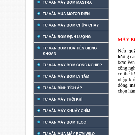
TƯ VẤN MÁY BƠM MASTRA
TƯ VẤN MUA MOTOR ĐIỆN
TƯ VẤN MÁY BƠM CHỮA CHÁY
TƯ VẤN BƠM ĐỊNH LƯỢNG
MÁY 
TƯ VẤN BƠM HỎA TIỄN GIẾNG
Nếu qu
KHOAN
lượng ca
bơm Pent
TƯ VẤN MÁY BƠM CÔNG NGHIỆP
công ngh
có thể l
TƯ VẤN MÁY BƠM LY TÂM
nhập kh
dòng
má
TƯ VẤN BÌNH TÍCH ÁP
chọn hàn
TƯ VẤN MÁY THỔI KHÍ
TƯ VẤN MÁY KHUẤY CHÌM
TƯ VẤN MÁY BƠM TECO
TƯ VẤN MUA MÁY BƠM WILO