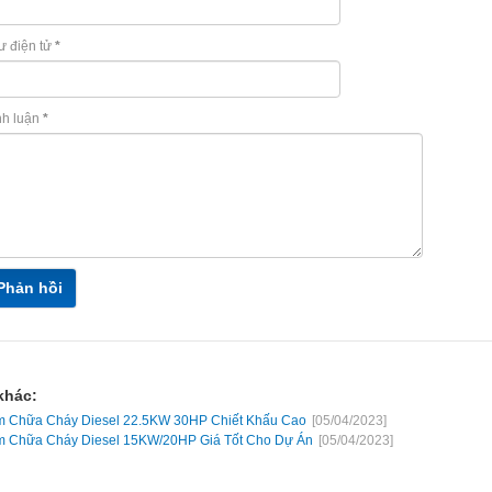
ư điện tử
*
nh luận
*
Phản hồi
khác:
 Chữa Cháy Diesel 22.5KW 30HP Chiết Khấu Cao
[05/04/2023]
 Chữa Cháy Diesel 15KW/20HP Giá Tốt Cho Dự Án
[05/04/2023]