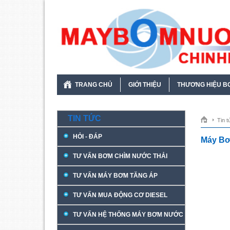
TRANG CHỦ
GIỚI THIỆU
THƯƠNG HIỆU B
TIN TỨC
Tin t
HỎI - ĐÁP
Máy Bơ
TƯ VẤN BƠM CHÌM NƯỚC THẢI
TƯ VẤN MÁY BƠM TĂNG ÁP
TƯ VẤN MUA ĐỘNG CƠ DIESEL
TƯ VẤN HỆ THỐNG MÁY BƠM NƯỚC