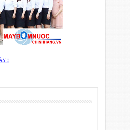
ĐÂY
!