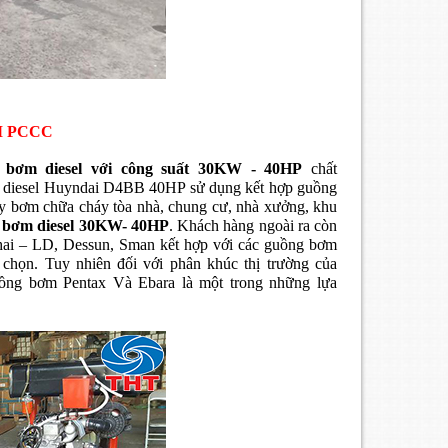
M PCCC
 bơm diesel
với
công suất 30KW - 40HP
chất
 diesel Huyndai D4BB 40HP sử dụng kết hợp guồng
y bơm chữa cháy tòa nhà, chung cư, nhà xưởng, khu
 bơm diesel 30KW- 40HP
. Khách hàng ngoài ra còn
Chai – LD, Dessun, Sman kết hợp với các guồng bơm
chọn. Tuy nhiên đối với phân khúc thị trường của
uồng bơm Pentax Và Ebara là một trong những lựa