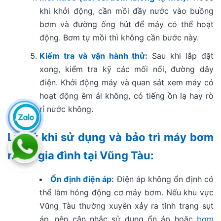
khi khởi động, cần mồi đầy nước vào buồng
bơm và đường ống hút để máy có thể hoạt
động. Bơm tự mồi thì không cần bước này.
Kiểm tra và vận hành thử:
Sau khi lắp đặt
xong, kiểm tra kỹ các mối nối, đường dây
điện. Khởi động máy và quan sát xem máy có
hoạt động êm ái không, có tiếng ồn lạ hay rò
rỉ nước không.
Lưu ý khi sử dụng và bảo trì
máy bơm
nước gia đình
tại Vũng Tàu:
Ổn định điện áp:
Điện áp không ổn định có
thể làm hỏng động cơ máy bơm. Nếu khu vực
Vũng Tàu thường xuyên xảy ra tình trạng sụt
áp, nên cân nhắc sử dụng ổn áp hoặc
bơm