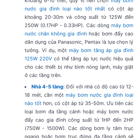
khoảng 6-10 mét, quý vị nên chọn
máy bơm
nước gia đình loại nào tốt nhất
có cột áp
khoảng 20-30m và công suất từ 125W đến
250W (0.17HP - 0.33HP). Các dòng
máy bơm
nước chân không gia đình
hoặc bơm đẩy cao
dân dụng của Panasonic, Pentax là lựa chọn lý
tưởng. Ví dụ, một
máy bơm tăng áp gia đình
125W 220V
có thể tăng áp lực nước hiệu quả
cho các thiết bị như bình nóng lạnh, máy giặt
ở các tầng trên.
Nhà 4-5 tầng:
Đối với nhà có độ cao từ 12-
18 mét, cần một
máy bơm nước gia đình loại
nào tốt
hơn, có cột áp từ 35-50m. Ưu tiên các
loại bơm đa tầng cánh hoặc
máy bơm nước
đẩy cao gia đình
công suất từ 1HP đến 2HP
(750W - 1500W). Các dòng bơm ly tâm trục
ngang hoặc bơm trục đứng đa tầng cánh sẽ