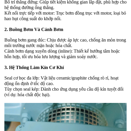
Bố trí thẳng đứng: Giúp tiết kiệm không gian lắp đặt, phù hợp cho
hệ thống đường ống thẳng.
Kết nối trực tiếp với motor: Trục bơm đồng trục với motor, loại bỏ
hao hụt công suất do khớp nối.
2. Buồng Bơm Và Cánh Bơm
Buồng bơm gang đúc: Chịu được áp lực cao, chống ăn mòn trong
môi trường nước mặn hoặc hóa chất.
Cánh bơm dạng xuyên dòng (inline): Thiết kế hướng tâm hoặc
hỗn hợp, tối ưu hóa lưu lượng và giảm xoáy nước.
3. Hệ Thống Làm Kín Cơ Khí
Seal cơ học đa lớp: Vật liệu ceramic/graphite chống rò rỉ, hoạt
động ổn định ở tốc độ cao.
Tùy chọn seal kép: Dành cho ứng dụng yêu cầu độ kín tuyệt đối
(ví dụ: hóa chất độc hại).