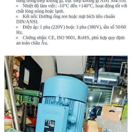
bằng đồng/thép không gỉ, trục thép không gỉ AISI 304/316.
Nhiệt độ làm việc: -10°C đến +140°C, hoạt động tốt với
chất lỏng nóng hoặc lạnh.
Kết nối: Đường ống ren hoặc mặt bích tiêu chuẩn
DIN/ANSI.
Điện áp: 1 pha (220V) hoặc 3 pha (380V), tần số 50/60
Hz.
Chứng nhận: CE, ISO 9001, RoHS, phù hợp quy định
an toàn châu Âu.