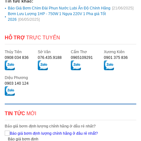
Tin tức khác:
Báo Giá Bơm Chìm Đài Phun Nước Lubi Ấn Độ Chính Hãng
[21/06/2025]
Bơm Lưu Lượng 1HP - 750W 1 Ngựa 220V 1 Pha giá Tốt
2026
[06/05/2025]
HỖ TRỢ
TRỰC TUYẾN
Thủy Tiên
Sở Vân
Cẩm Thơ
Xương Kiên
0908 034 836
076.435.9188
0965109291
0901 375 836
Diệu Phương
0903 140 124
TIN TỨC
MỚI
Báo giá bơm định lượng chính hãng ở đâu rẻ nhất?
Báo giá bơm định