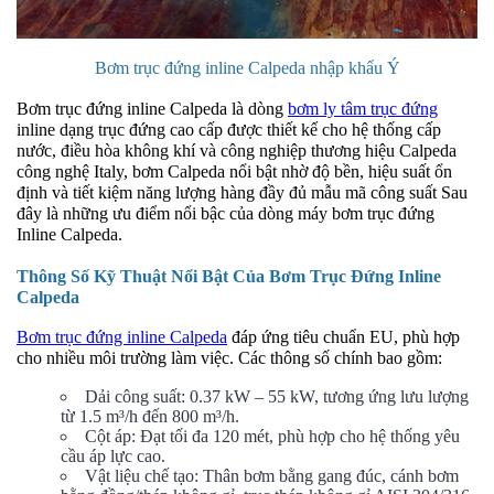
Bơm trục đứng inline Calpeda nhập khẩu Ý
Bơm trục đứng inline Calpeda là dòng
bơm ly tâm trục đứng
inline dạng trục đứng cao cấp được thiết kế cho hệ thống cấp
nước, điều hòa không khí và công nghiệp thương hiệu Calpeda
công nghệ Italy, bơm Calpeda nổi bật nhờ độ bền, hiệu suất ổn
định và tiết kiệm năng lượng hàng đầy đủ mẫu mã công suất Sau
đây là những ưu điểm nổi bậc của dòng máy bơm trục đứng
Inline Calpeda.
Thông Số Kỹ Thuật Nổi Bật Của Bơm Trục Đứng Inline
Calpeda
Bơm trục đứng inline Calpeda
đáp ứng tiêu chuẩn EU, phù hợp
cho nhiều môi trường làm việc. Các thông số chính bao gồm:
Dải công suất: 0.37 kW – 55 kW, tương ứng lưu lượng
từ 1.5 m³/h đến 800 m³/h.
Cột áp: Đạt tối đa 120 mét, phù hợp cho hệ thống yêu
cầu áp lực cao.
Vật liệu chế tạo: Thân bơm bằng gang đúc, cánh bơm