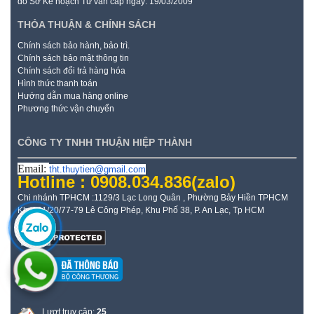
do Sở Kế hoạch Tư vấn cấp ngày: 19/03/2009
THỎA THUẬN & CHÍNH SÁCH
Chính sách bảo hành, bảo trì.
Chính sách bảo mật thông tin
Chính sách đổi trả hàng hóa
Hình thức thanh toán
Hướng dẫn mua hàng online
Phương thức vận chuyển
CÔNG TY TNHH THUẬN HIỆP THÀNH
Email:
tht.thuytien@gmail.com
Hotline : 0908.034.836
(zalo)
Chi nhánh TPHCM :1129/3 Lạc Long Quân , Phường Bảy Hiền TPHCM
Kho: 21/20/77-79 Lê Công Phép, Khu Phố 38, P. An Lạc, Tp HCM
Lượt truy cập:
25