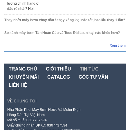
lượng chính hãng ở
đâu rẻ nhất? Hỏi...
Thay nhớt máy bơm chạy dầu / chạy xăng loại nào tốt, bao lâu thay 1 lần?
So sánh máy bơm Tân Hoàn Cầu và Teco Đài Loan loại nào khỏe hơn?
Xem thêm
TRANG CHỦ
GIỚI THIỆU
TIN TỨC
KHUYẾN MÃI
CATALOG
GÓC TƯ VẤN
LIÊN HỆ
VỀ CHÚNG TÔI
Nhà Phân Phối Máy Bơm Nước Và Motor Điện
Hàng Đầu Tại Việt Nam
Mã số thuế: 0307737594
Giấy chứng nhận ĐKKD: 0307737594