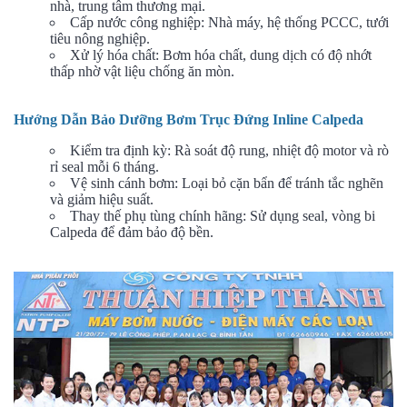
nhà, trung tâm thương mại.
Cấp nước công nghiệp: Nhà máy, hệ thống PCCC, tưới
tiêu nông nghiệp.
Xử lý hóa chất: Bơm hóa chất, dung dịch có độ nhớt
thấp nhờ vật liệu chống ăn mòn.
Hướng Dẫn Bảo Dưỡng Bơm Trục Đứng Inline Calpeda
Kiểm tra định kỳ: Rà soát độ rung, nhiệt độ motor và rò
rỉ seal mỗi 6 tháng.
Vệ sinh cánh bơm: Loại bỏ cặn bẩn để tránh tắc nghẽn
và giảm hiệu suất.
Thay thế phụ tùng chính hãng: Sử dụng seal, vòng bi
Calpeda để đảm bảo độ bền.