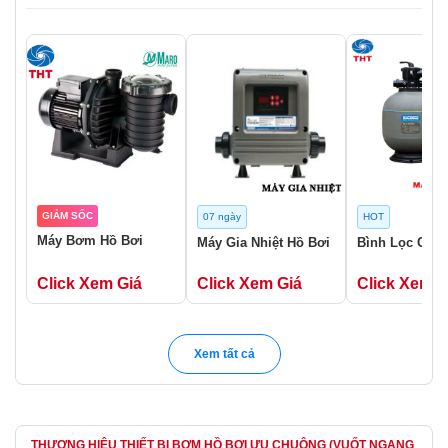
GIẢM SỐC
07 ngày
HOT
Máy Bơm Hồ Bơi
Máy Gia Nhiệt Hồ Bơi
Bình Lọc Cát 
Click Xem Giá
Click Xem Giá
Click Xem G
Xem tất cả
THƯƠNG HIỆU THIẾT BỊ BƠM HỒ BƠI ƯU CHUỘNG (VUỐT NGANG