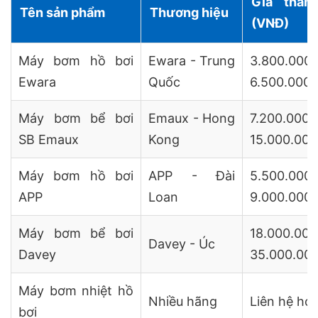
Giá tham
Tên sản phẩm
Thương hiệu
(VNĐ)
Máy bơm hồ bơi
Ewara - Trung
3.800.
Ewara
Quốc
6.500.000
Máy bơm bể bơi
Emaux - Hong
7.200.
SB Emaux
Kong
15.000.000
Máy bơm hồ bơi
APP - Đài
5.500.
APP
Loan
9.000.000
Máy bơm bể bơi
18.000.
Davey - Úc
Davey
35.000.00
Máy bơm nhiệt hồ
Nhiều hãng
Liên hệ hot
bơi