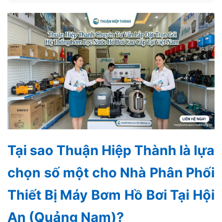
Tại sao Thuận Hiệp Thành là lựa
chọn số một cho Nhà Phân Phối
Thiết Bị Máy Bơm Hồ Bơi Tại Hội
An (Quảng Nam)?