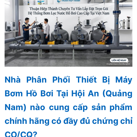
Nhà Phân Phối Thiết Bị Máy
Bơm Hồ Bơi Tại Hội An (Quảng
Nam) nào cung cấp sản phẩm
chính hãng có đầy đủ chứng chỉ
CO/CQ?