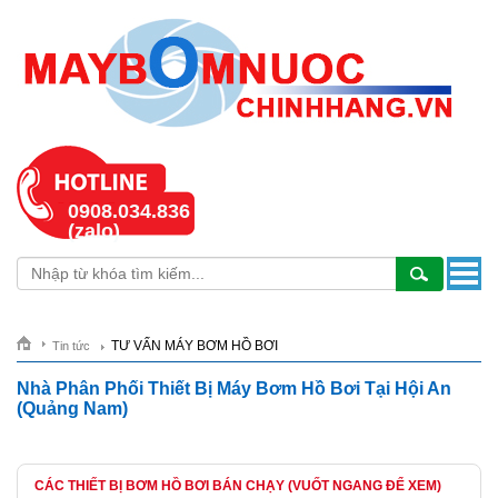
0908.034.836
(zalo)
TƯ VẤN MÁY BƠM HỒ BƠI
Tin tức
Nhà Phân Phối Thiết Bị Máy Bơm Hồ Bơi Tại Hội An
(Quảng Nam)
CÁC THIẾT BỊ BƠM HỒ BƠI BÁN CHẠY (VUỐT NGANG ĐỂ XEM)