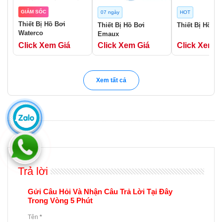
GIẢM SỐC
07 ngày
HOT
Thiết Bị Hồ Bơi
Thiết Bị Hồ Bơi
Thiết Bị Hồ Bơ
Waterco
Emaux
Click Xem Giá
Click Xem Giá
Click Xem G
Xem tất cả
Trả lời
Gửi Câu Hỏi Và Nhận Câu Trả Lời Tại Đây
Trong Vòng 5 Phút
Tên
*