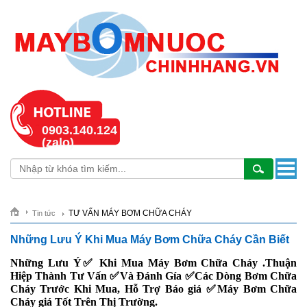
0903.140.124
(zalo)
TƯ VẤN MÁY BƠM CHỮA CHÁY
Tin tức
Những Lưu Ý Khi Mua Máy Bơm Chữa Cháy Cần Biết
Những Lưu Ý✅ Khi Mua Máy Bơm Chữa Cháy .Thuận
Hiệp Thành Tư Vấn ✅Và Đánh Gía ✅Các Dòng Bơm Chữa
Cháy Trước Khi Mua, Hỗ Trợ Báo giá ✅Máy Bơm Chữa
Cháy giá Tốt Trên Thị Trường.