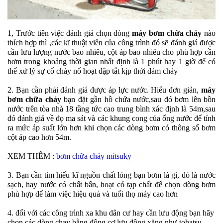
1, Trước tiên việc đánh giá chọn dòng
máy bơm chữa cháy
nào
thích hợp thì ,các kĩ thuật viên của công trình đó sẽ đánh giá được
cần lưu lượng nước bao nhiêu, cột áp bao nhiêu cho phù hợp cần
bơm trong khoảng thời gian nhất định là 1 phút hay 1 giờ để có
thể xử lý sự cố cháy nổ hoạt dập tắt kịp thời đám cháy
2. Bạn cần phải đánh giá được áp lực nước. Hiểu đơn giản,
máy
bơm chữa cháy
bạn đặt gần hồ chứa nước,sau đó bơm lên bồn
nước trên tòa nhà 18 tầng tức cao trung bình xác định là 54m,sau
đó đánh giá về đọ ma sát và các khung cong của ống nước để tính
ra mức áp suất lớn hơn khi chọn các dòng bơm có thông số bơm
cột áp cao hơn 54m.
XEM THÊM :
bơm chữa cháy mitsuky
3. Bạn cần tìm hiểu kĩ nguồn chất lỏng bạn bơm là gì, đó là nước
sạch, hay nước có chất bẩn, hoạt có tạp chất để chọn dòng bơm
phù hợp để làm việc hiệu quả và tuổi thọ máy cao hơn
4. đối với các công trình xa khu dân cư hay cần lưu động bạn hãy
chọn các dòng chạy bằng động cơ lưu động xăng như tohatsu,