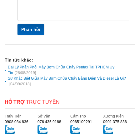
Phản hồi
Tin tức khác:
Đại Lý Phân Phối Máy Bơm Chữa Cháy Pentax Tại TPHCM Uy
Tín
[28/08/2019]
Sự Khác Biệt Giữa Máy Bơm Chữa Cháy Bằng Điện Và Diesel Là Gì?
[04/09/2018]
HỖ TRỢ
TRỰC TUYẾN
Thủy Tiên
Sở Vân
Cẩm Thơ
Xương Kiên
0908 034 836
076.435.9188
0965109291
0901 375 836