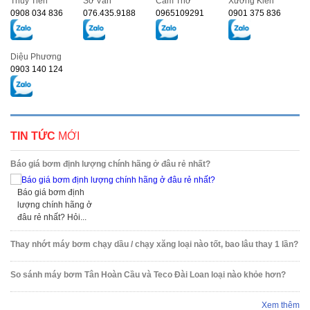
Thủy Tiên
Sở Vân
Cẩm Thơ
Xương Kiên
0908 034 836
076.435.9188
0965109291
0901 375 836
Diệu Phương
0903 140 124
TIN TỨC
MỚI
Báo giá bơm định lượng chính hãng ở đâu rẻ nhất?
Báo giá bơm định
lượng chính hãng ở
đâu rẻ nhất? Hỏi...
Thay nhớt máy bơm chạy dầu / chạy xăng loại nào tốt, bao lâu thay 1 lần?
So sánh máy bơm Tân Hoàn Cầu và Teco Đài Loan loại nào khỏe hơn?
Xem thêm