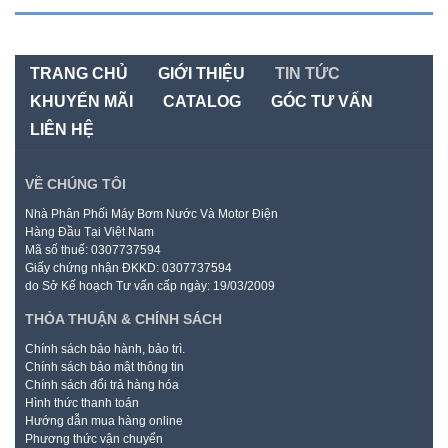
TRANG CHỦ
GIỚI THIỆU
TIN TỨC
KHUYẾN MÃI
CATALOG
GÓC TƯ VẤN
LIÊN HỆ
VỀ CHÚNG TÔI
Nhà Phân Phối Máy Bơm Nước Và Motor Điện
Hàng Đầu Tại Việt Nam
Mã số thuế: 0307737594
Giấy chứng nhận ĐKKD: 0307737594
do Sở Kế hoạch Tư vấn cấp ngày: 19/03/2009
THỎA THUẬN & CHÍNH SÁCH
Chính sách bảo hành, bảo trì.
Chính sách bảo mật thông tin
Chính sách đổi trả hàng hóa
Hình thức thanh toán
Hướng dẫn mua hàng online
Phương thức vận chuyển