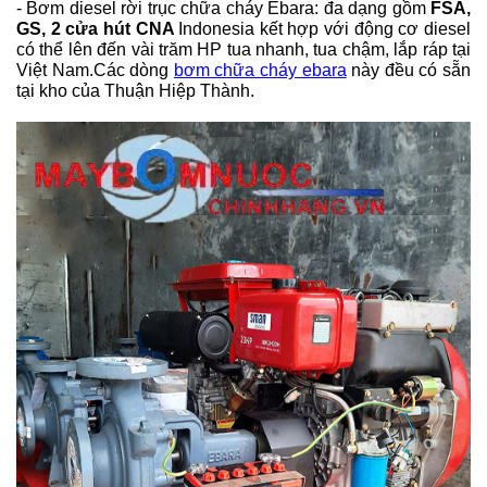
- Bơm diesel rời trục chữa cháy Ebara: đa dạng gồm
FSA,
GS, 2 cửa hút CNA
Indonesia kết hợp với động cơ diesel
có thể lên đến vài trăm HP tua nhanh, tua chậm, lắp ráp tại
Việt Nam.Các dòng
bơm chữa cháy ebara
này đều có sẵn
tại kho của Thuận Hiệp Thành.