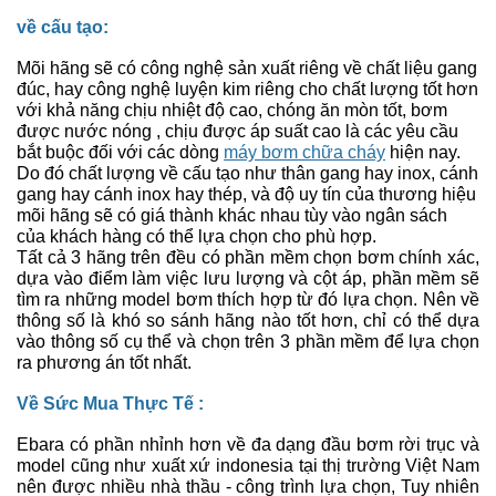
về cấu tạo:
Mõi hãng sẽ có công nghệ sản xuất riêng về chất liệu gang
đúc, hay công nghệ luyện kim riêng cho chất lượng tốt hơn
với khả năng chịu nhiệt độ cao, chóng ăn mòn tốt, bơm
được nước nóng , chịu được áp suất cao là các yêu cầu
bắt buộc đối với các dòng
máy bơm chữa cháy
hiện nay.
Do đó chất lượng về cấu tạo như thân gang hay inox, cánh
gang hay cánh inox hay thép, và độ uy tín của thương hiệu
mõi hãng sẽ có giá thành khác nhau tùy vào ngân sách
của khách hàng có thể lựa chọn cho phù hợp.
Tất cả 3 hãng trên đều có phần mềm chọn bơm chính xác,
dựa vào điểm làm việc lưu lượng và cột áp, phần mềm sẽ
tìm ra những model bơm thích hợp từ đó lựa chọn. Nên về
thông số là khó so sánh hãng nào tốt hơn, chỉ có thể dựa
vào thông số cụ thể và chọn trên 3 phần mềm để lựa chọn
ra phương án tốt nhất.
Về Sức Mua Thực Tế :
Ebara có phần nhỉnh hơn về đa dạng đầu bơm rời trục và
model cũng như xuất xứ indonesia tại thị trường Việt Nam
nên được nhiều nhà thầu - công trình lựa chọn, Tuy nhiên