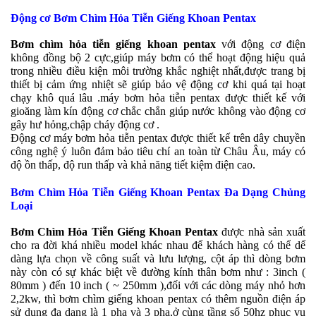
Động cơ Bơm Chìm Hỏa Tiễn Giếng Khoan Pentax
Bơm chìm hỏa tiễn giếng khoan pentax
với động cơ điện
không đồng bộ 2 cực,giúp máy bơm có thể hoạt động hiệu quả
trong nhiều điều kiện môi trường khắc nghiệt nhất,được trang bị
thiết bị cảm ứng nhiệt sẽ giúp bảo vệ động cơ khi quá tại hoạt
chạy khô quá lâu .máy bơm hỏa tiễn pentax được thiết kế với
gioăng làm kín động cơ chắc chắn giúp nước không vào động cơ
gây hư hỏng,chập cháy động cơ .
Động cơ máy bơm hỏa tiễn pentax được thiết kế trên dây chuyền
công nghệ ý luôn đảm bảo tiêu chí an toàn từ Châu Âu, máy có
độ ồn thấp, độ run thấp và khả năng tiết kiệm điện cao.
Bơm Chìm Hỏa Tiễn Giếng Khoan Pentax Đa Dạng Chủng
Loại
Bơm Chìm Hỏa Tiễn Giếng Khoan Pentax
được nhà sản xuất
cho ra đời khá nhiều model khác nhau để khách hàng có thể dể
dàng lựa chọn về công suất và lưu lượng, cột áp thì dòng bơm
này còn có sự khác biệt về đường kính thân bơm như : 3inch (
80mm ) đến 10 inch ( ~ 250mm ),đối với các dòng máy nhỏ hơn
2,2kw, thì bơm chìm giếng khoan pentax có thêm nguồn điện áp
sử dụng đa dạng là 1 pha và 3 pha,ở cùng tầng số 50hz phục vụ