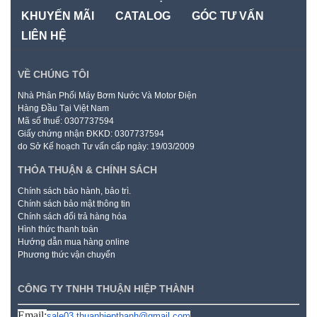
KHUYẾN MÃI
CATALOG
GÓC TƯ VẤN
LIÊN HỆ
VỀ CHÚNG TÔI
Nhà Phân Phối Máy Bơm Nước Và Motor Điện
Hàng Đầu Tại Việt Nam
Mã số thuế: 0307737594
Giấy chứng nhận ĐKKD: 0307737594
do Sở Kế hoạch Tư vấn cấp ngày: 19/03/2009
THỎA THUẬN & CHÍNH SÁCH
Chính sách bảo hành, bảo trì.
Chính sách bảo mật thông tin
Chính sách đổi trả hàng hóa
Hình thức thanh toán
Hướng dẫn mua hàng online
Phương thức vận chuyển
CÔNG TY TNHH THUẬN HIỆP THÀNH
Email:
sale03.thuanhiepthanh@gmail.com