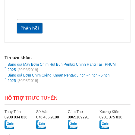
Phản hồi
Tin tức khác:
Bảng giá Máy Bơm Chìm Hút Bùn Pentax Chính Hãng Tại TPHCM
2025
[30/08/2019]
Bảng giá Bơm Chìm Giếng Khoan Pentax 3inch - 4inch - 6inch
2025
[30/08/2019]
HỖ TRỢ
TRỰC TUYẾN
Thủy Tiên
Sở Vân
Cẩm Thơ
Xương Kiên
0908 034 836
076.435.9188
0965109291
0901 375 836