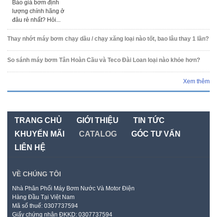
Báo giá bơm định
lượng chính hãng ở
đâu rẻ nhất? Hỏi...
Thay nhớt máy bơm chạy dầu / chạy xăng loại nào tốt, bao lâu thay 1 lần?
So sánh máy bơm Tân Hoàn Cầu và Teco Đài Loan loại nào khỏe hơn?
Xem thêm
TRANG CHỦ
GIỚI THIỆU
TIN TỨC
KHUYẾN MÃI
CATALOG
GÓC TƯ VẤN
LIÊN HỆ
VỀ CHÚNG TÔI
Nhà Phân Phối Máy Bơm Nước Và Motor Điện
Hàng Đầu Tại Việt Nam
Mã số thuế: 0307737594
Giấy chứng nhận ĐKKD: 0307737594