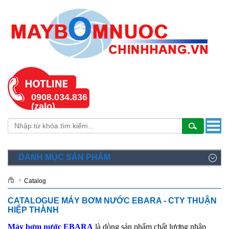
0908.034.836
(zalo)
DANH MỤC SẢN PHẨM
Catalog
CATALOGUE MÁY BƠM NƯỚC EBARA - CTY THUẬN
HIỆP THÀNH
Máy bơm nước EBARA
là dòng sản phẩm chất lượng nhập