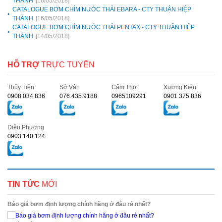
THÀNH
[16/05/2018]
CATALOGUE BƠM CHÌM NƯỚC THẢI EBARA - CTY THUẬN HIỆP
THÀNH
[16/05/2018]
CATALOGUE BƠM CHÌM NƯỚC THẢI PENTAX - CTY THUẬN HIỆP
THÀNH
[14/05/2018]
HỖ TRỢ
TRỰC TUYẾN
Thủy Tiên
Sở Vân
Cẩm Thơ
Xương Kiên
0908 034 836
076.435.9188
0965109291
0901 375 836
Diệu Phương
0903 140 124
TIN TỨC
MỚI
Báo giá bơm định lượng chính hãng ở đâu rẻ nhất?