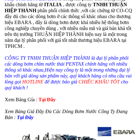
khẩu chính hãng từ
ITALIA
, được công ty
TNHH THUẬN
HIỆP THÀNH
phân phối chính thức ,với các chứng từ CO-CQ
đầy đủ cho các dòng bơm ở các thông số khác nhau cho thương
hiệu EBARA , đây là dòng bơm được khá nhiều hệ thống bơm
công nghiệp chuyên dùng , với nhiều mẫu mã và giá bán khá tốt
trên thị trường THUẬN HIỆP THÀNH hiện nay là một trong
năm đại lý phân phối với giá tốt nhất thương hiệu EBARA tại
TPHCM .
CÔNG TY TNHH THUẬN HIỆP THÀNH là đại lý phân phối
các dòng bơm chìm nước thải PENTAX chính hãng với nhiều
thông số khác nhau,Hiện nay công ty là một trong những đại lý
bán với giá dòng sản phẩm này, quý khách hàng có nhu cầu vui
lòng gọi
HOTLINE
để được báo giá
CHIẾC KHẤU TỐT
cho
quý khách !
Xem Bảng Gía :
Tại Đây
Xem Bảng Giá Đầy Đủ Các Dòng Bơm Nước Công Ty Đang
Bán :
Tại Đây