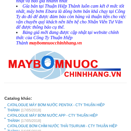
nhật và báo giá nhanh nhất
Gía bán tại Thuận Hiệp Thành luôn cam kết ở mức tốt
nhất, máy bơm Ebara là dòng bơm bán khá chạy tại Công
Ty do đó để được đảm bảo còn hàng và thuận tiện cho việc
vận chuyển quý khách nên liên hệ cho Nhân Viên Tư Vấn
để được thông báo cụ thể.
Bảng giá mới đang được cập nhật tại website chính
thức của Công Ty Thuận Hiệp
Thành
maybomnuocchinhhang.vn
Catalog khác:
CATALOGUE MÁY BƠM NƯỚC PENTAX - CTY THUẬN HIỆP
THÀNH
[17/05/2018]
CATALOGUE MÁY BƠM NƯỚC APP - CTY THUẬN HIỆP
THÀNH
[17/05/2018]
CATALOGUE BƠM CHÌM NƯỚC THẢI TSURUMI - CTY THUẬN HIỆP