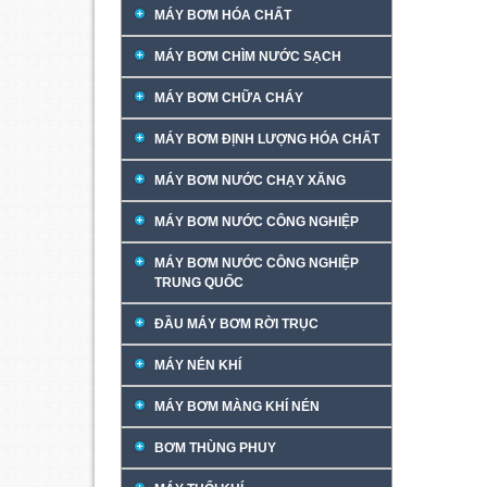
MÁY BƠM HÓA CHẤT
MÁY BƠM CHÌM NƯỚC SẠCH
MÁY BƠM CHỮA CHÁY
MÁY BƠM ĐỊNH LƯỢNG HÓA CHẤT
MÁY BƠM NƯỚC CHẠY XĂNG
MÁY BƠM NƯỚC CÔNG NGHIỆP
MÁY BƠM NƯỚC CÔNG NGHIỆP
TRUNG QUỐC
ĐẦU MÁY BƠM RỜI TRỤC
MÁY NÉN KHÍ
MÁY BƠM MÀNG KHÍ NÉN
BƠM THÙNG PHUY