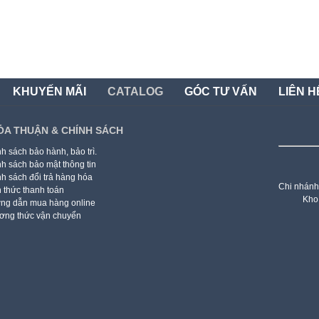
KHUYẾN MÃI
CATALOG
GÓC TƯ VẤN
LIÊN H
ỎA THUẬN & CHÍNH SÁCH
h sách bảo hành, bảo trì.
h sách bảo mật thông tin
h sách đổi trả hàng hóa
Chi nhánh
 thức thanh toán
Kho
ng dẫn mua hàng online
ơng thức vận chuyển