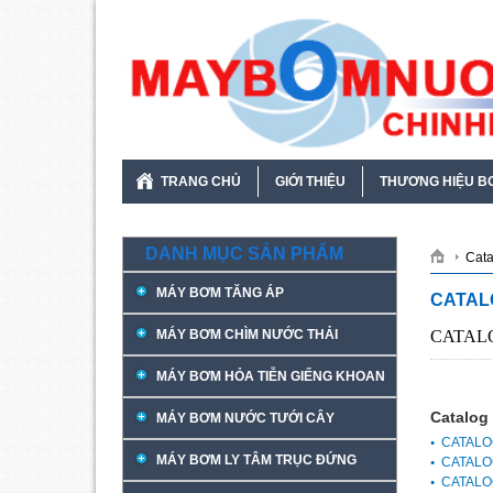
TRANG CHỦ
GIỚI THIỆU
THƯƠNG HIỆU B
DANH MỤC SẢN PHẨM
Cata
MÁY BƠM TĂNG ÁP
CATAL
MÁY BƠM CHÌM NƯỚC THẢI
CATAL
MÁY BƠM HỎA TIỄN GIẾNG KHOAN
Catalog
MÁY BƠM NƯỚC TƯỚI CÂY
CATALO
MÁY BƠM LY TÂM TRỤC ĐỨNG
CATALO
CATALO