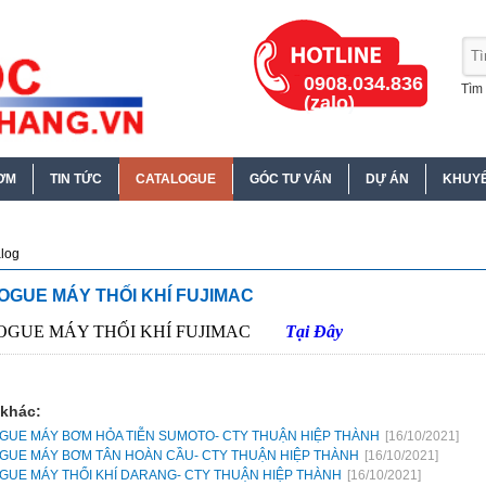
0908.034.836
Tìm 
(zalo)
ƠM
TIN TỨC
CATALOGUE
GÓC TƯ VẤN
DỰ ÁN
KHUYẾ
log
OGUE MÁY THỐI KHÍ FUJIMAC
OGUE MÁY THỐI KHÍ FUJIMAC
Tại Đây
 khác:
GUE MÁY BƠM HỎA TIỄN SUMOTO- CTY THUẬN HIỆP THÀNH
[16/10/2021]
GUE MÁY BƠM TÂN HOÀN CẦU- CTY THUẬN HIỆP THÀNH
[16/10/2021]
GUE MÁY THỔI KHÍ DARANG- CTY THUẬN HIỆP THÀNH
[16/10/2021]