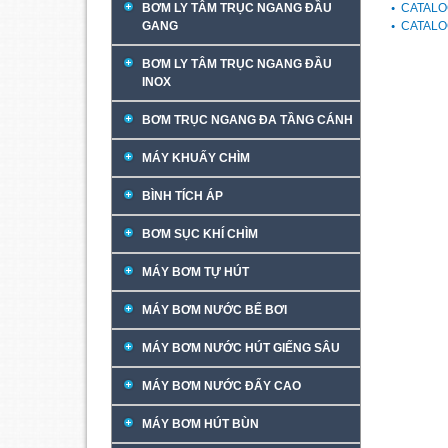
BƠM LY TÂM TRỤC NGANG ĐẦU
CATALO
GANG
CATALO
BƠM LY TÂM TRỤC NGANG ĐẦU
INOX
BƠM TRỤC NGANG ĐA TẦNG CÁNH
MÁY KHUẤY CHÌM
BÌNH TÍCH ÁP
BƠM SỤC KHÍ CHÌM
MÁY BƠM TỰ HÚT
MÁY BƠM NƯỚC BỂ BƠI
MÁY BƠM NƯỚC HÚT GIẾNG SÂU
MÁY BƠM NƯỚC ĐẨY CAO
MÁY BƠM HÚT BÙN