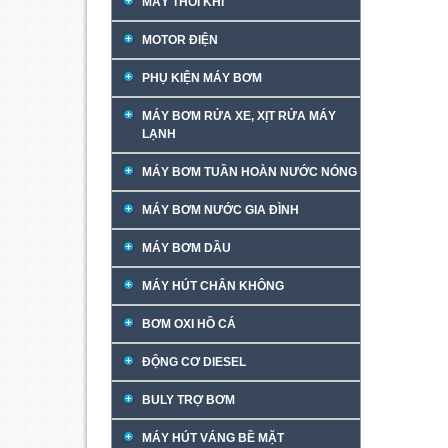
MÁY THỔI KHÍ
MOTOR ĐIỆN
PHỤ KIỆN MÁY BƠM
MÁY BƠM RỬA XE, XỊT RỬA MÁY
LẠNH
MÁY BƠM TUẦN HOÀN NƯỚC NÓNG
MÁY BƠM NƯỚC GIA ĐÌNH
MÁY BƠM DẦU
MÁY HÚT CHÂN KHÔNG
BƠM OXI HỒ CÁ
ĐỘNG CƠ DIESEL
BULY TRỢ BƠM
MÁY HÚT VÁNG BỀ MẶT