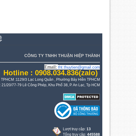
Ệ
CÔNG TY TNHH THUẬN HIỆP THÀNH
Email:
tht.thuytien@gmail.com
Hotline : 0908.034.836
(zalo)
 TPHCM :1129/3 Lạc Long Quân , Phường Bảy Hiền TPHCM
: 21/20/77-79 Lê Công Phép, Khu Phố 38, P. An Lạc, Tp HCM
Lượt truy cập:
13
Tổng truy cập:
445588