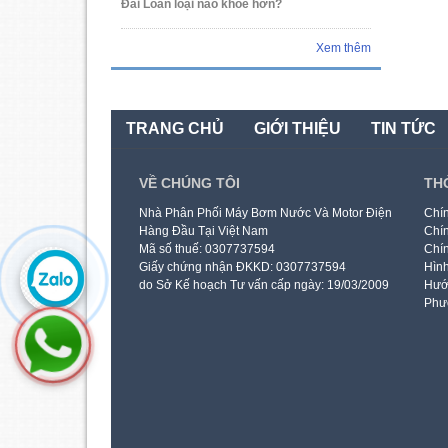
Đài Loan loại nào khỏe hơn?
Xem thêm
TRANG CHỦ
GIỚI THIỆU
TIN TỨC
VỀ CHÚNG TÔI
TH
Nhà Phân Phối Máy Bơm Nước Và Motor Điện
Chín
Hàng Đầu Tại Việt Nam
Chín
Mã số thuế: 0307737594
Chín
Giấy chứng nhận ĐKKD: 0307737594
Hình
do Sở Kế hoạch Tư vấn cấp ngày: 19/03/2009
Hướ
Phư