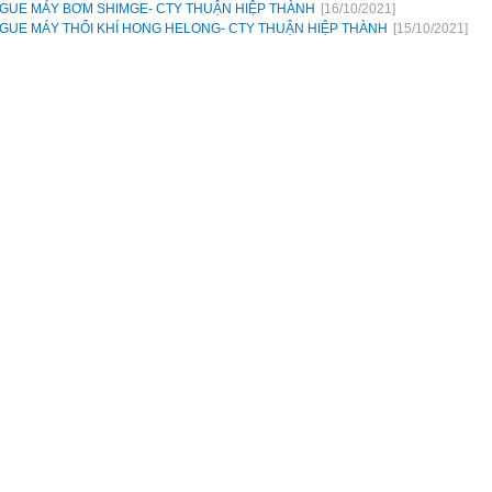
GUE MÁY BƠM SHIMGE- CTY THUẬN HIỆP THÀNH
[16/10/2021]
GUE MÁY THỔI KHÍ HONG HELONG- CTY THUẬN HIỆP THÀNH
[15/10/2021]