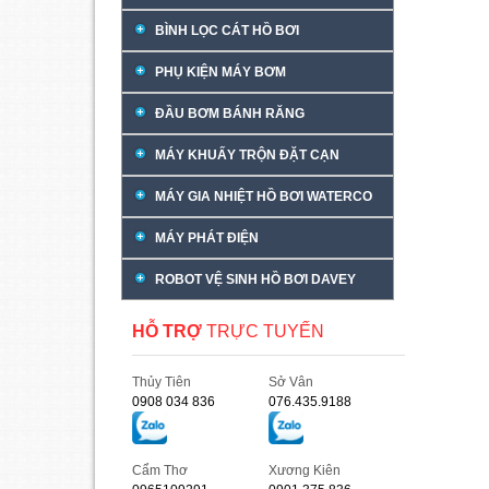
BÌNH LỌC CÁT HỒ BƠI
PHỤ KIỆN MÁY BƠM
ĐẦU BƠM BÁNH RĂNG
MÁY KHUẤY TRỘN ĐẶT CẠN
MÁY GIA NHIỆT HỒ BƠI WATERCO
MÁY PHÁT ĐIỆN
ROBOT VỆ SINH HỒ BƠI DAVEY
HỖ TRỢ
TRỰC TUYẾN
Thủy Tiên
Sở Vân
0908 034 836
076.435.9188
Cẩm Thơ
Xương Kiên