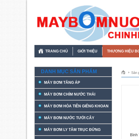
TRANG CHỦ
GIỚI THIỆU
THƯƠNG HIỆU B
DANH MỤC SẢN PHẨM
Sản 
MÁY BƠM TĂNG ÁP
MÁY BƠM CHÌM NƯỚC THẢI
MÁY BƠM HỎA TIỄN GIẾNG KHOAN
MÁY BƠM NƯỚC TƯỚI CÂY
MÁY BƠM LY TÂM TRỤC ĐỨNG
Bình