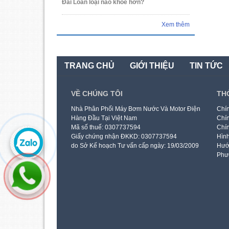
Đài Loan loại nào khỏe hơn?
Xem thêm
TRANG CHỦ
GIỚI THIỆU
TIN TỨC
VỀ CHÚNG TÔI
TH
Nhà Phân Phối Máy Bơm Nước Và Motor Điện
Chín
Hàng Đầu Tại Việt Nam
Chín
Mã số thuế: 0307737594
Chín
Giấy chứng nhận ĐKKD: 0307737594
Hình
do Sở Kế hoạch Tư vấn cấp ngày: 19/03/2009
Hướ
Phư