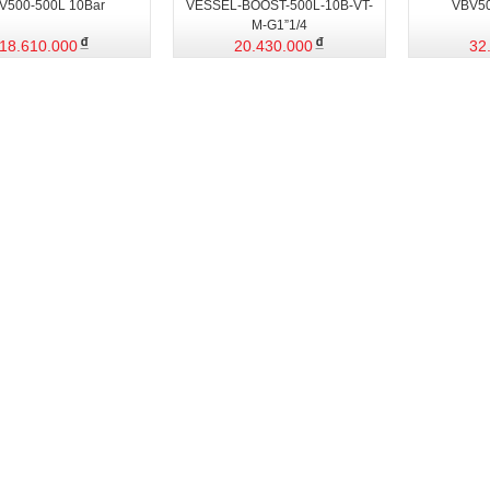
V500-500L 10Bar
VESSEL-BOOST-500L-10B-VT-
VBV50
M-G1”1/4
18.610.000
20.430.000
32