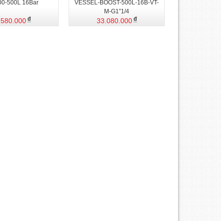
0-500L 16Bar
VESSEL-BOOST-500L-16B-VT-
M-G1”1/4
.580.000
33.080.000