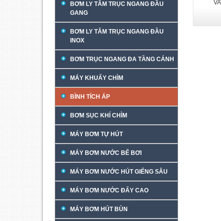
VA
BƠM LY TÂM TRỤC NGANG ĐẦU
GANG
BƠM LY TÂM TRỤC NGANG ĐẦU
INOX
BƠM TRỤC NGANG ĐA TẦNG CÁNH
MÁY KHUẤY CHÌM
BÌNH TÍCH ÁP
BƠM SỤC KHÍ CHÌM
MÁY BƠM TỰ HÚT
MÁY BƠM NƯỚC BỂ BƠI
MÁY BƠM NƯỚC HÚT GIẾNG SÂU
MÁY BƠM NƯỚC ĐẨY CAO
MÁY BƠM HÚT BÙN