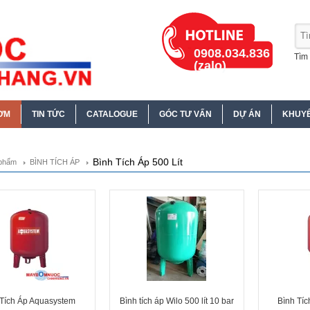
0908.034.836
Tìm 
(zalo)
ƠM
TIN TỨC
CATALOGUE
GÓC TƯ VẤN
DỰ ÁN
KHUYẾ
Bình Tích Áp 500 Lít
phẩm
BÌNH TÍCH ÁP
 Tích Áp Aquasystem
Bình tích áp Wilo 500 lít 10 bar
Bình Tí