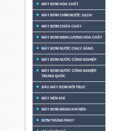
MÁY BƠM HÓA CHẤT
MÁY BƠM CHÌM NƯỚC SẠCH
MÁY BƠM CHỮA CHÁY
MÁY BƠM ĐỊNH LƯỢNG HÓA CHẤT
MÁY BƠM NƯỚC CHẠY XĂNG
MÁY BƠM NƯỚC CÔNG NGHIỆP
MÁY BƠM NƯỚC CÔNG NGHIỆP
TRUNG QUỐC
ĐẦU MÁY BƠM RỜI TRỤC
MÁY NÉN KHÍ
MÁY BƠM MÀNG KHÍ NÉN
BƠM THÙNG PHUY