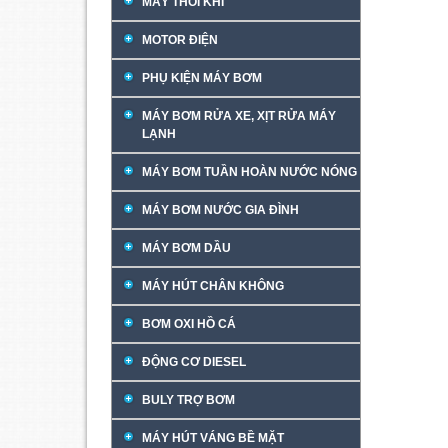
MÁY THỔI KHÍ
MOTOR ĐIỆN
PHỤ KIỆN MÁY BƠM
MÁY BƠM RỬA XE, XỊT RỬA MÁY
LẠNH
MÁY BƠM TUẦN HOÀN NƯỚC NÓNG
MÁY BƠM NƯỚC GIA ĐÌNH
MÁY BƠM DẦU
MÁY HÚT CHÂN KHÔNG
BƠM OXI HỒ CÁ
ĐỘNG CƠ DIESEL
BULY TRỢ BƠM
MÁY HÚT VÁNG BỀ MẶT