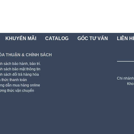
KHUYẾN MÃI
CATALOG
GÓC TƯ VẤN
LIÊN H
ỎA THUẬN & CHÍNH SÁCH
h sách bảo hành, bảo trì.
h sách bảo mật thông tin
h sách đổi trả hàng hóa
Chi nhánh
 thức thanh toán
Kho
ng dẫn mua hàng online
ơng thức vận chuyển