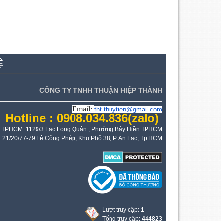
Ệ
CÔNG TY TNHH THUẬN HIỆP THÀNH
Email:
tht.thuytien@gmail.com
Hotline : 0908.034.836
(zalo)
 TPHCM :1129/3 Lạc Long Quân , Phường Bảy Hiền TPHCM
: 21/20/77-79 Lê Công Phép, Khu Phố 38, P. An Lạc, Tp HCM
Lượt truy cập:
1
Tổng truy cập:
444823