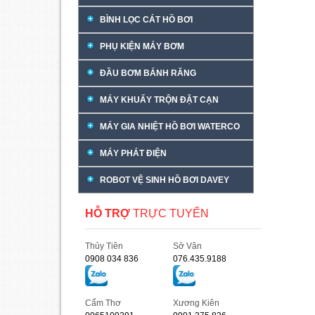
BÌNH LỌC CÁT HỒ BƠI
PHỤ KIỆN MÁY BƠM
ĐẦU BƠM BÁNH RĂNG
MÁY KHUẤY TRỘN ĐẶT CẠN
MÁY GIA NHIỆT HỒ BƠI WATERCO
MÁY PHÁT ĐIỆN
ROBOT VỆ SINH HỒ BƠI DAVEY
HỖ TRỢ
TRỰC TUYẾN
Thủy Tiên
Sở Vân
0908 034 836
076.435.9188
Cẩm Thơ
Xương Kiên