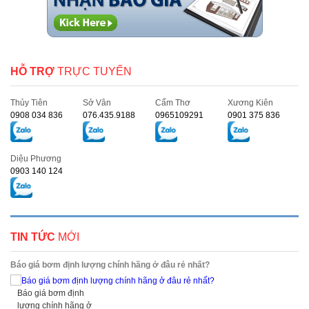
HỖ TRỢ
TRỰC TUYẾN
Thủy Tiên
Sở Vân
Cẩm Thơ
Xương Kiên
0908 034 836
076.435.9188
0965109291
0901 375 836
Diệu Phương
0903 140 124
TIN TỨC
MỚI
Báo giá bơm định lượng chính hãng ở đâu rẻ nhất?
Báo giá bơm định
lượng chính hãng ở