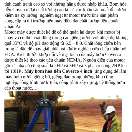
tính canh tranh cao so với những hãng được nhập khẩu. Bơm hỏa
tiễn Coverco đạt chất lượng cao kể cả các khâu sản xuất đều được
kiểm tra kỹ lưỡng, nghiêm ngặt từ motor trước khi sản phẩm
cung cấp ra thị trường nên máy điều đạt chất lượng tiêu chuẩn
Châu Âu.
Motor máy được thiết kế để có thể quấn lại được khi motor bị
cháy và có thể hoạt động trong các giếng nước với nhiệt độ không
quá 35°C và độ pH dao động từ 6,5 – 8.0. Chất lỏng chứa bên
trong là dầu để máy giải nhiệt và được nghiên cứu chấp nhận bởi
FDA. Kích thước khớp nối và mặt bích của máy bơm Coverco
được thiết kế theo các tiêu chuẩn NEMA. Nguồn điện của motor
gồm 1 pha có công suất là 2HP và 3HP và 3 pha có công 2HP lên
tới 10HP .
Máy bơm hỏa tiễn Coverco 4 inch
ứng dụng để làm
máy bơm nước giếng hở, giếng đào trong những khu công
nghiệp, công trình nước thải, công trình xây dựng, hệ thống bơm
cấp thoát nước,…