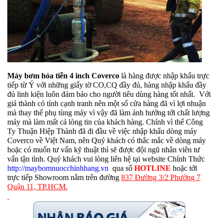
Máy bơm hỏa tiễn 4 inch Coverco
là hàng được nhập khẩu trực
tiếp từ Ý với những giấy tờ CO,CQ đầy đủ, hàng nhập khẩu đầy
đủ linh kiện luôn đảm bảo cho người tiêu dùng hàng tốt nhất. Với
giá thành có tính cạnh tranh nên một số cửa hàng đã vì lợi nhuận
mà thay thế phụ tùng máy vì vậy đã làm ảnh hưởng tới chất lượng
máy mà làm mất cả lòng tin của khách hàng. Chính vì thế Công
Ty Thuận Hiệp Thành đã đi đầu về việc nhập khẩu dòng máy
Coverco về Việt Nam, nên Quý khách có thắc mắc về dòng máy
hoặc có muốn tư vấn kỹ thuật thì sẽ được đội ngũ nhân viên tư
vấn tận tình. Quý khách vui lòng liên hệ tại website Chính Thức
http://maybomnuocchinhhang.vn
qua số
HOTLINE
hoặc tới
trực tiếp Showroom nằm trên đường
837 Đường 3/2 Phường 7
Quận 11, TP.HCM.