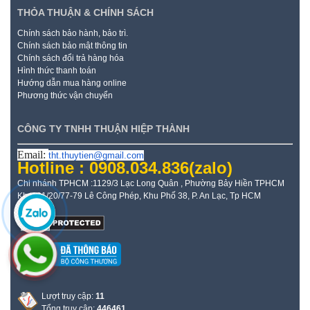
THỎA THUẬN & CHÍNH SÁCH
Chính sách bảo hành, bảo trì.
Chính sách bảo mật thông tin
Chính sách đổi trả hàng hóa
Hình thức thanh toán
Hướng dẫn mua hàng online
Phương thức vận chuyển
CÔNG TY TNHH THUẬN HIỆP THÀNH
Email:
tht.thuytien@gmail.com
Hotline : 0908.034.836
(zalo)
Chi nhánh TPHCM :1129/3 Lạc Long Quân , Phường Bảy Hiền TPHCM
Kho: 21/20/77-79 Lê Công Phép, Khu Phố 38, P. An Lạc, Tp HCM
Lượt truy cập:
11
Tổng truy cập:
446461