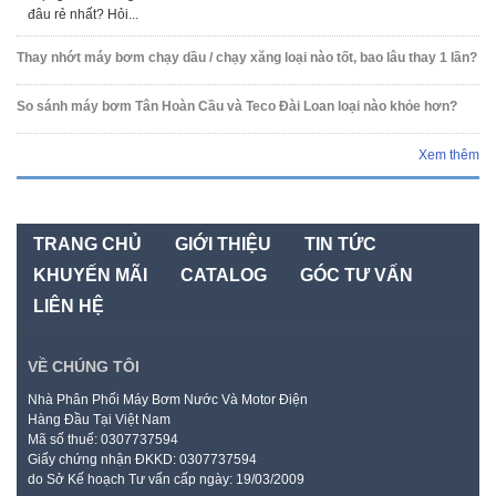
đâu rẻ nhất? Hỏi...
Thay nhớt máy bơm chạy dầu / chạy xăng loại nào tốt, bao lâu thay 1 lần?
So sánh máy bơm Tân Hoàn Cầu và Teco Đài Loan loại nào khỏe hơn?
Xem thêm
TRANG CHỦ
GIỚI THIỆU
TIN TỨC
KHUYẾN MÃI
CATALOG
GÓC TƯ VẤN
LIÊN HỆ
VỀ CHÚNG TÔI
Nhà Phân Phối Máy Bơm Nước Và Motor Điện
Hàng Đầu Tại Việt Nam
Mã số thuế: 0307737594
Giấy chứng nhận ĐKKD: 0307737594
do Sở Kế hoạch Tư vấn cấp ngày: 19/03/2009