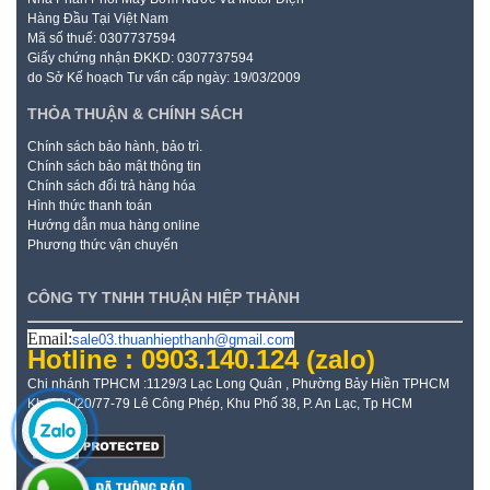
Hàng Đầu Tại Việt Nam
Mã số thuế: 0307737594
Giấy chứng nhận ĐKKD: 0307737594
do Sở Kế hoạch Tư vấn cấp ngày: 19/03/2009
THỎA THUẬN & CHÍNH SÁCH
Chính sách bảo hành, bảo trì.
Chính sách bảo mật thông tin
Chính sách đổi trả hàng hóa
Hình thức thanh toán
Hướng dẫn mua hàng online
Phương thức vận chuyển
CÔNG TY TNHH THUẬN HIỆP THÀNH
Email:
sale03.thuanhiepthanh@gmail.com
Hotline : 0903.140.124
(zalo)
Chi nhánh TPHCM :1129/3 Lạc Long Quân , Phường Bảy Hiền TPHCM
Kho: 21/20/77-79 Lê Công Phép, Khu Phố 38, P. An Lạc, Tp HCM