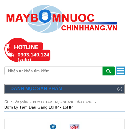
0903.140.124
(zalo)
DANH MỤC SẢN PHẨM
Sản phẩm
BƠM LY TÂM TRỤC NGANG ĐẦU GANG
Bơm Ly Tâm Đầu Gang 10HP - 15HP