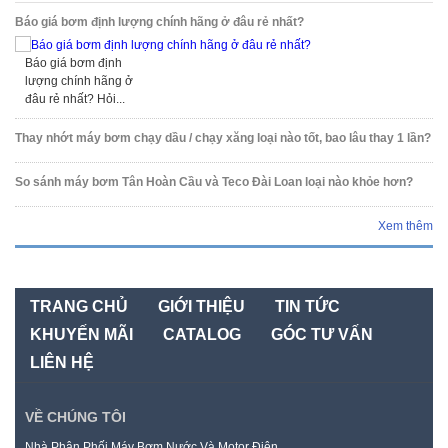
Báo giá bơm định lượng chính hãng ở đâu rẻ nhất?
Báo giá bơm định
lượng chính hãng ở
đâu rẻ nhất? Hỏi...
Thay nhớt máy bơm chạy dầu / chạy xăng loại nào tốt, bao lâu thay 1 lần?
So sánh máy bơm Tân Hoàn Cầu và Teco Đài Loan loại nào khỏe hơn?
Xem thêm
TRANG CHỦ
GIỚI THIỆU
TIN TỨC
KHUYẾN MÃI
CATALOG
GÓC TƯ VẤN
LIÊN HỆ
VỀ CHÚNG TÔI
Nhà Phân Phối Máy Bơm Nước Và Motor Điện