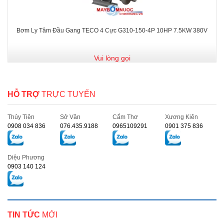
Bơm Ly Tâm Đầu Gang TECO 4 Cực G310-150-4P 10HP 7.5KW 380V
Vui lòng gọi
HỖ TRỢ
TRỰC TUYẾN
Thủy Tiên
Sở Vân
Cẩm Thơ
Xương Kiên
0908 034 836
076.435.9188
0965109291
0901 375 836
Diệu Phương
0903 140 124
TIN TỨC
MỚI