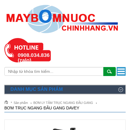
0908.034.836
(zalo)
DANH MỤC SẢN PHẨM
Sản phẩm
BƠM LY TÂM TRỤC NGANG ĐẦU GANG
BƠM TRỤC NGANG ĐẦU GANG DAVEY