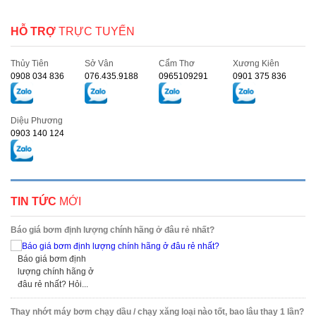
HỖ TRỢ
TRỰC TUYẾN
Thủy Tiên
Sở Vân
Cẩm Thơ
Xương Kiên
0908 034 836
076.435.9188
0965109291
0901 375 836
Diệu Phương
0903 140 124
TIN TỨC
MỚI
Báo giá bơm định lượng chính hãng ở đâu rẻ nhất?
Báo giá bơm định
lượng chính hãng ở
đâu rẻ nhất? Hỏi...
Thay nhớt máy bơm chạy dầu / chạy xăng loại nào tốt, bao lâu thay 1 lần?