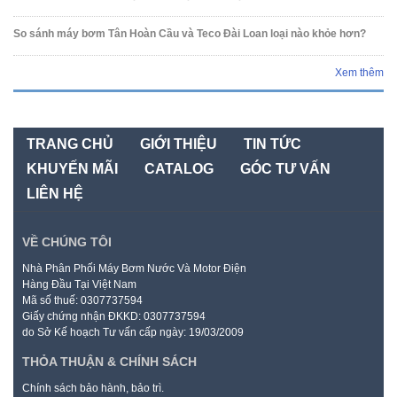
So sánh máy bơm Tân Hoàn Cầu và Teco Đài Loan loại nào khỏe hơn?
Xem thêm
TRANG CHỦ
GIỚI THIỆU
TIN TỨC
KHUYẾN MÃI
CATALOG
GÓC TƯ VẤN
LIÊN HỆ
VỀ CHÚNG TÔI
Nhà Phân Phối Máy Bơm Nước Và Motor Điện
Hàng Đầu Tại Việt Nam
Mã số thuế: 0307737594
Giấy chứng nhận ĐKKD: 0307737594
do Sở Kế hoạch Tư vấn cấp ngày: 19/03/2009
THỎA THUẬN & CHÍNH SÁCH
Chính sách bảo hành, bảo trì.