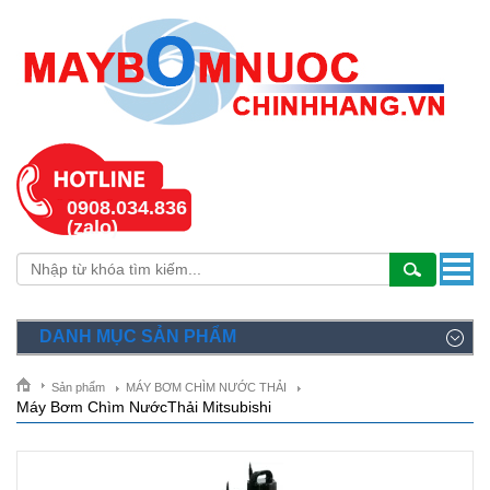
0908.034.836
(zalo)
DANH MỤC SẢN PHẨM
Sản phẩm
MÁY BƠM CHÌM NƯỚC THẢI
Máy Bơm Chìm NướcThải Mitsubishi