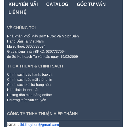
KHUYẾN MÃI
CATALOG
GÓC TƯ VẤN
LIÊN HỆ
VỀ CHÚNG TÔI
Nhà Phân Phối Máy Bơm Nước Và Motor Điện
Hàng Đầu Tại Việt Nam
Mã số thuế: 0307737594
Giấy chứng nhận ĐKKD: 0307737594
do Sở Kế hoạch Tư vấn cấp ngày: 19/03/2009
THỎA THUẬN & CHÍNH SÁCH
Chính sách bảo hành, bảo trì.
Chính sách bảo mật thông tin
Chính sách đổi trả hàng hóa
Hình thức thanh toán
Hướng dẫn mua hàng online
Phương thức vận chuyển
CÔNG TY TNHH THUẬN HIỆP THÀNH
Email:
tht.thuytien@gmail.com