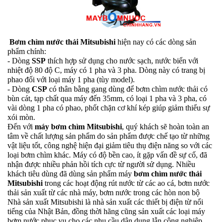
Bơm chìm nước thải Mitsubishi
hiện nay có các dòng sản
phẩm chính:
- Dòng
SSP
thích hợp sử dụng cho nước sạch, nước biển với
nhiệt độ 80 độ C, máy có 1 pha và 3 pha. Dòng này có trang bị
phao đối với loại máy 1 pha (tùy model).
- Dòng
CSP
có thân bằng gang dùng để bơm chìm nước thải có
bùn cát, tạp chất qua máy đến 35mm, có loại 1 pha và 3 pha, có
vài dòng 1 pha có phao, phốt chặn cơ khí kép giúp giảm thiểu sự
xói mòn.
Đến với
máy bơm chìm Mitsubishi
, quý khách sẽ hoàn toàn an
tâm về chất lượng sản phẩm do sản phẩm được chế tạo từ những
vật liệu tốt, công nghệ hiện đại giảm tiêu thụ điện năng so với các
loại bơm chìm khác. Máy có độ bền cao, ít gặp vấn đề sự cố, đã
nhận được nhiều phản hồi tích cực từ người sử dụng. Nhiều
khách tiêu dùng đã dùng sản phẩm máy
bơm chìm nước thải
Mitsubishi
trong các hoạt động rút nước từ các ao cá, bơm nước
thải sản xuất từ các nhà máy, bơm nước trong các hòn non bộ
Nhà sản xuất Mitsubishi là nhà sản xuất các thiết bị điện từ nổi
tiếng của Nhật Bản, đồng thời hãng cũng sản xuất các loại máy
bơm nước phục vụ cho các nhu cầu dân dụng lẫn công nghiệp.