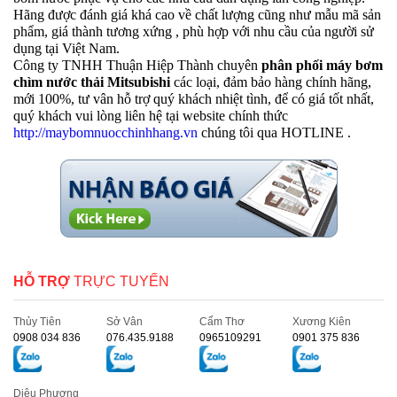
Hãng được đánh giá khá cao về chất lượng cũng như mẫu mã sản
phẩm, giá thành tương xứng , phù hợp với nhu cầu của người sử
dụng tại Việt Nam.
Công ty TNHH Thuận Hiệp Thành chuyên
phân phối máy bơm
chìm nước thải Mitsubishi
các loại, đảm bảo hàng chính hãng,
mới 100%, tư vân hỗ trợ quý khách nhiệt tình, để có giá tốt nhất,
quý khách vui lòng liên hệ tại website chính thức
http://maybomnuocchinhhang.vn
chúng tôi qua HOTLINE .
HỖ TRỢ
TRỰC TUYẾN
Thủy Tiên
Sở Vân
Cẩm Thơ
Xương Kiên
0908 034 836
076.435.9188
0965109291
0901 375 836
Diệu Phương