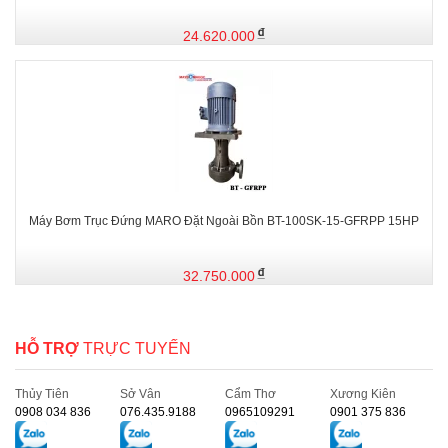
24.620.000
Máy Bơm Trục Đứng MARO Đặt Ngoài Bồn BT-100SK-15-GFRPP 15HP
32.750.000
HỖ TRỢ
TRỰC TUYẾN
Thủy Tiên
Sở Vân
Cẩm Thơ
Xương Kiên
0908 034 836
076.435.9188
0965109291
0901 375 836