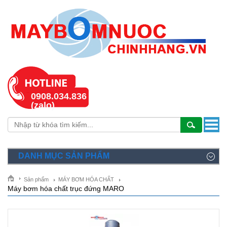
0908.034.836
(zalo)
DANH MỤC SẢN PHẨM
Sản phẩm
MÁY BƠM HÓA CHẤT
Máy bơm hóa chất trục đứng MARO