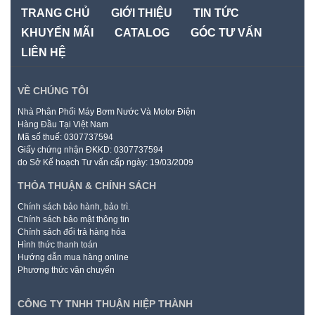
TRANG CHỦ
GIỚI THIỆU
TIN TỨC
KHUYẾN MÃI
CATALOG
GÓC TƯ VẤN
LIÊN HỆ
VỀ CHÚNG TÔI
Nhà Phân Phối Máy Bơm Nước Và Motor Điện
Hàng Đầu Tại Việt Nam
Mã số thuế: 0307737594
Giấy chứng nhận ĐKKD: 0307737594
do Sở Kế hoạch Tư vấn cấp ngày: 19/03/2009
THỎA THUẬN & CHÍNH SÁCH
Chính sách bảo hành, bảo trì.
Chính sách bảo mật thông tin
Chính sách đổi trả hàng hóa
Hình thức thanh toán
Hướng dẫn mua hàng online
Phương thức vận chuyển
CÔNG TY TNHH THUẬN HIỆP THÀNH