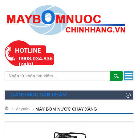
0908.034.836
(zalo)
DANH MỤC SẢN PHẨM
MÁY BƠM NƯỚC CHẠY XĂNG
Sản phẩm