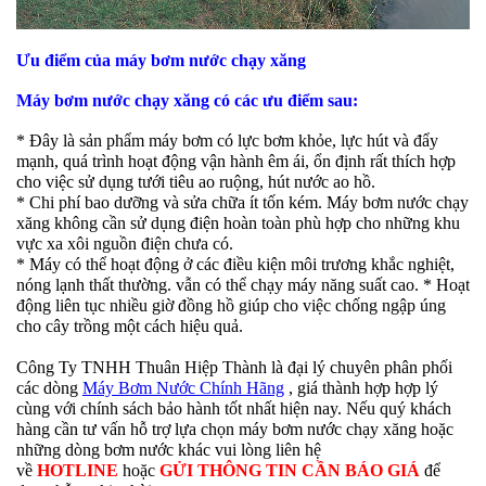
Ưu điểm của máy bơm nước chạy xăng
Máy bơm nước chạy xăng có các ưu điểm sau:
* Đây là sản phẩm máy bơm có lực bơm khỏe, lực hút và đẩy
mạnh, quá trình hoạt động vận hành êm ái, ổn định rất thích hợp
cho việc sử dụng tưới tiêu ao ruộng, hút nước ao hồ.
* Chi phí bao dưỡng và sửa chữa ít tốn kém. Máy bơm nước chạy
xăng không cần sử dụng điện hoàn toàn phù hợp cho những khu
vực xa xôi nguồn điện chưa có.
* Máy có thể hoạt động ở các điều kiện môi trương khắc nghiệt,
nóng lạnh thất thường. vẫn có thể chạy máy năng suất cao. * Hoạt
động liên tục nhiều giờ đồng hồ giúp cho việc chống ngập úng
cho cây trồng một cách hiệu quả.
Công Ty TNHH Thuân Hiệp Thành là đại lý chuyên phân phối
các dòng
Máy Bơm Nước Chính Hãng
, giá thành hợp hợp lý
cùng với chính sách bảo hành tốt nhất hiện nay. Nếu quý khách
hàng cần tư vấn hỗ trợ lựa chọn máy bơm nước chạy xăng hoặc
những dòng bơm nước khác vui lòng liên hệ
về
HOTLINE
hoặc
GỬI THÔNG TIN CẦN BÁO GIÁ
để