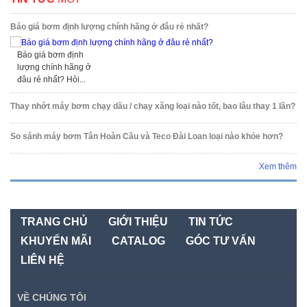
Báo giá bơm định lượng chính hãng ở đâu rẻ nhất?
Báo giá bơm định
lượng chính hãng ở
đâu rẻ nhất? Hỏi...
Thay nhớt máy bơm chạy dầu / chạy xăng loại nào tốt, bao lâu thay 1 lần?
So sánh máy bơm Tân Hoàn Cầu và Teco Đài Loan loại nào khỏe hơn?
Xem thêm
TRANG CHỦ
GIỚI THIỆU
TIN TỨC
KHUYẾN MÃI
CATALOG
GÓC TƯ VẤN
LIÊN HỆ
VỀ CHÚNG TÔI