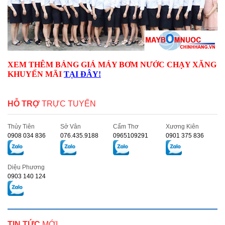
XEM THÊM BẢNG GIÁ MÁY BƠM NƯỚC CHẠY XĂNG
KHUYẾN MÃI
TẠI ĐÂY!
HỖ TRỢ
TRỰC TUYẾN
Thủy Tiên
Sở Vân
Cẩm Thơ
Xương Kiên
0908 034 836
076.435.9188
0965109291
0901 375 836
Diệu Phương
0903 140 124
TIN TỨC
MỚI