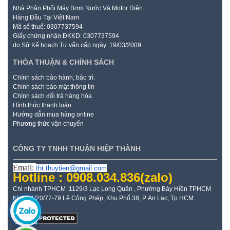
Nhà Phân Phối Máy Bơm Nước Và Motor Điện
Hàng Đầu Tại Việt Nam
Mã số thuế: 0307737594
Giấy chứng nhận ĐKKD: 0307737594
do Sở Kế hoạch Tư vấn cấp ngày: 19/03/2009
THỎA THUẬN & CHÍNH SÁCH
Chính sách bảo hành, bảo trì.
Chính sách bảo mật thông tin
Chính sách đổi trả hàng hóa
Hình thức thanh toán
Hướng dẫn mua hàng online
Phương thức vận chuyển
CÔNG TY TNHH THUẬN HIỆP THÀNH
Email:
tht.thuytien@gmail.com
Hotline : 0908.034.836
(zalo)
Chi nhánh TPHCM :1129/3 Lạc Long Quân , Phường Bảy Hiền TPHCM
Kho: 21/20/77-79 Lê Công Phép, Khu Phố 38, P. An Lạc, Tp HCM