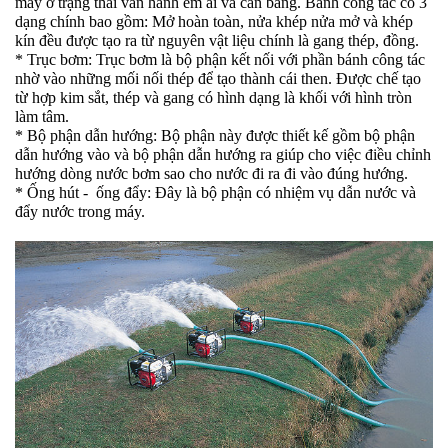
máy ở trạng thái vân hành êm ái và cân bằng. Bánh công tác có 3
dạng chính bao gồm: Mở hoàn toàn, nửa khép nửa mở và khép
kín đều được tạo ra từ nguyên vật liệu chính là gang thép, đồng.
* Trục bơm: Trục bơm là bộ phận kết nối với phần bánh công tác
nhờ vào những mối nối thép để tạo thành cái then. Được chế tạo
từ hợp kim sắt, thép và gang có hình dạng là khối với hình tròn
làm tâm.
* Bộ phận dẫn hướng: Bộ phận này được thiết kế gồm bộ phận
dẫn hướng vào và bộ phận dẫn hướng ra giúp cho việc điều chỉnh
hướng dòng nước bơm sao cho nước đi ra đi vào đúng hướng.
* Ống hút - ống đẩy: Đây là bộ phận có nhiệm vụ dẫn nước và
đẩy nước trong máy.