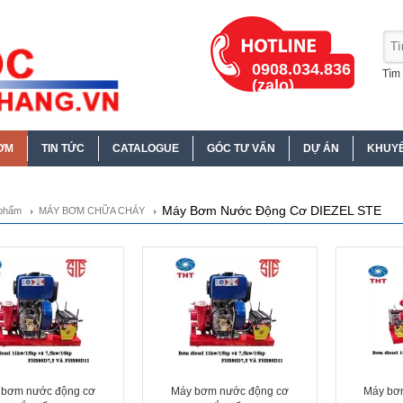
0908.034.836
Tìm 
(zalo)
ƠM
TIN TỨC
CATALOGUE
GÓC TƯ VẤN
DỰ ÁN
KHUYẾ
Máy Bơm Nước Động Cơ DIEZEL STE
phẩm
MÁY BƠM CHỮA CHÁY
 bơm nước động cơ
Máy bơm nước động cơ
Máy bơ