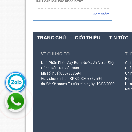
Đài Loan loại nào khỏe hơn?
Xem thêm
TRANG CHỦ
GIỚI THIỆU
TIN TỨC
VỀ CHÚNG TÔI
TH
Nhà Phân Phối Máy Bơm Nước Và Motor Điện
Chín
Hàng Đầu Tại Việt Nam
Chín
Mã số thuế: 0307737594
Chín
Giấy chứng nhận ĐKKD: 0307737594
Hình
do Sở Kế hoạch Tư vấn cấp ngày: 19/03/2009
Hướ
Phư