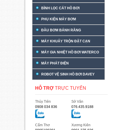
BÌNH LỌC CÁT HỒ BƠI
PHỤ KIỆN MÁY BƠM
ĐẦU BƠM BÁNH RĂNG
MÁY KHUẤY TRỘN ĐẶT CẠN
MÁY GIA NHIỆT HỒ BƠI WATERCO
MÁY PHÁT ĐIỆN
ROBOT VỆ SINH HỒ BƠI DAVEY
HỖ TRỢ
TRỰC TUYẾN
Thủy Tiên
Sở Vân
0908 034 836
076.435.9188
Cẩm Thơ
Xương Kiên