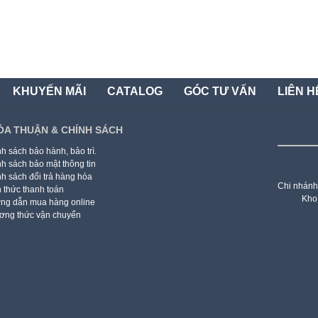
KHUYẾN MÃI
CATALOG
GÓC TƯ VẤN
LIÊN H
ỎA THUẬN & CHÍNH SÁCH
h sách bảo hành, bảo trì.
h sách bảo mật thông tin
h sách đổi trả hàng hóa
Chi nhánh
 thức thanh toán
Kho
ng dẫn mua hàng online
ơng thức vận chuyển