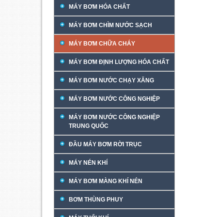
MÁY BƠM HÓA CHẤT
MÁY BƠM CHÌM NƯỚC SẠCH
MÁY BƠM CHỮA CHÁY
MÁY BƠM ĐỊNH LƯỢNG HÓA CHẤT
MÁY BƠM NƯỚC CHẠY XĂNG
MÁY BƠM NƯỚC CÔNG NGHIỆP
MÁY BƠM NƯỚC CÔNG NGHIỆP
TRUNG QUỐC
ĐẦU MÁY BƠM RỜI TRỤC
MÁY NÉN KHÍ
MÁY BƠM MÀNG KHÍ NÉN
BƠM THÙNG PHUY