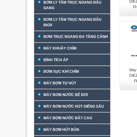
DIEZ
BƠM LY TÂM TRỤC NGANG ĐẦU
F
GANG
BƠM LY TÂM TRỤC NGANG ĐẦU
INOX
BƠM TRỤC NGANG ĐA TẦNG CÁNH
MÁY KHUẤY CHÌM
BÌNH TÍCH ÁP
Máy
BƠM SỤC KHÍ CHÌM
DIEZ
F
MÁY BƠM TỰ HÚT
MÁY BƠM NƯỚC BỂ BƠI
MÁY BƠM NƯỚC HÚT GIẾNG SÂU
MÁY BƠM NƯỚC ĐẨY CAO
MÁY BƠM HÚT BÙN