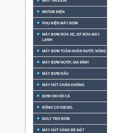
MÁY THỔI KHÍ
MOTOR ĐIỆN
PHỤ KIỆN MÁY BƠM
MÁY BƠM RỬA XE, XỊT RỬA MÁY
LẠNH
MÁY BƠM TUẦN HOÀN NƯỚC NÓNG
MÁY BƠM NƯỚC GIA ĐÌNH
MÁY BƠM DẦU
MÁY HÚT CHÂN KHÔNG
BƠM OXI HỒ CÁ
ĐỘNG CƠ DIESEL
BULY TRỢ BƠM
MÁY HÚT VÁNG BỀ MẶT