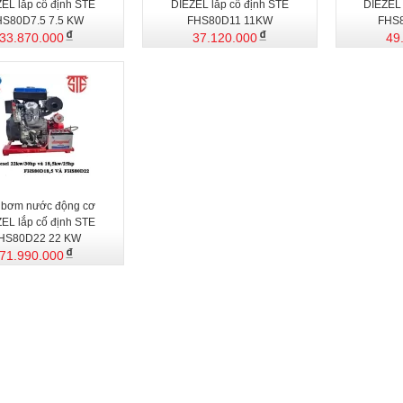
EL lắp cố định STE
DIEZEL lắp cố định STE
DIEZEL 
HS80D7.5 7.5 KW
FHS80D11 11KW
FHS
33.870.000
37.120.000
49
 bơm nước động cơ
EL lắp cố định STE
HS80D22 22 KW
71.990.000