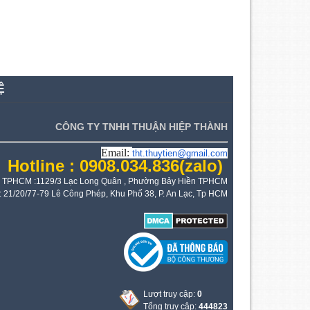
Ệ
CÔNG TY TNHH THUẬN HIỆP THÀNH
Email:
tht.thuytien@gmail.com
Hotline : 0908.034.836
(zalo)
 TPHCM :1129/3 Lạc Long Quân , Phường Bảy Hiền TPHCM
: 21/20/77-79 Lê Công Phép, Khu Phố 38, P. An Lạc, Tp HCM
Lượt truy cập:
0
Tổng truy cập:
444823