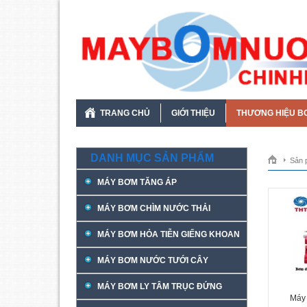
TRANG CHỦ
GIỚI THIỆU
THƯƠNG HIỆU B
DANH MỤC SẢN PHẨM
Sản 
MÁY BƠM TĂNG ÁP
MÁY BƠM CHÌM NƯỚC THẢI
MÁY BƠM HỎA TIỄN GIẾNG KHOAN
MÁY BƠM NƯỚC TƯỚI CÂY
MÁY BƠM LY TÂM TRỤC ĐỨNG
Máy