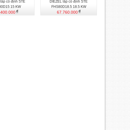
lắp cố định STE
DIEZEL lắp cố định STE
80D15 15 KW
FHS80D18.5 18.5 KW
.400.000
67.760.000