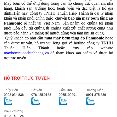
Máy bơm có thể ứng dụng trong căn hộ chung cư, quán ăn, nhà
hàng, khách sạn, trường học, bệnh viện và đặc biệt là hộ gia
đình.
Hiện nay, công ty TNHH Thuận Hiệp Thành là đại lý nhập
khẩu và phân phối chính thức chuyên
báo giá máy bơm tăng áp
Panasonic
rẻ nhất tại Việt Nam. Sản phẩm do chúng tôi phân
phối luôn đầy đủ chứng từ chứng xuất xứ, chất lượng cũng như
được bảo hành 24 tháng để người dùng yên tâm khi sử dụng.
Quý khách có nhu cầu
mua máy bơm tăng áp Panasonic
hoặc
cần được tư vấn, hỗ trợ vui lòng gọi về hotline công ty TNHH
Thuận Hiệp Thành hoặc truy cập website
maybomnuocchinhhang.vn
để tham khảo sản phẩm và được hỗ
trợ trực tuyến.
HỖ TRỢ
TRỰC TUYẾN
Thủy Tiên
Sở Vân
Cẩm Thơ
Xương Kiên
0908 034 836
076.435.9188
0965109291
0901 375 836
Diệu Phương
0903 140 124