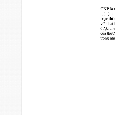
CNP
là 
nghiệm t
trục đứ
với chất
được chế
của thươ
trong nh