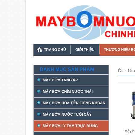
TRANG CHỦ
GIỚI THIỆU
THƯƠNG HIỆU B
DANH MỤC SẢN PHẨM
Sản 
MÁY BƠM TĂNG ÁP
MÁY BƠM CHÌM NƯỚC THẢI
MÁY BƠM HỎA TIỄN GIẾNG KHOAN
MÁY BƠM NƯỚC TƯỚI CÂY
MÁY BƠM LY TÂM TRỤC ĐỨNG
Máy b