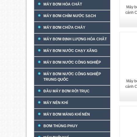
MÁY BƠM HÓA CHẤT
Máy b
cánh 
MÁY BƠM CHÌM NƯỚC SẠCH
MÁY BƠM CHỮA CHÁY
MÁY BƠM ĐỊNH LƯỢNG HÓA CHẤT
MÁY BƠM NƯỚC CHẠY XĂNG
MÁY BƠM NƯỚC CÔNG NGHIỆP
MÁY BƠM NƯỚC CÔNG NGHIỆP
TRUNG QUỐC
Máy b
cánh 
ĐẦU MÁY BƠM RỜI TRỤC
MÁY NÉN KHÍ
MÁY BƠM MÀNG KHÍ NÉN
BƠM THÙNG PHUY