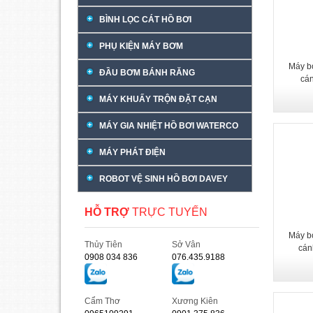
BÌNH LỌC CÁT HỒ BƠI
PHỤ KIỆN MÁY BƠM
Máy b
ĐẦU BƠM BÁNH RĂNG
cá
MÁY KHUẤY TRỘN ĐẶT CẠN
MÁY GIA NHIỆT HỒ BƠI WATERCO
MÁY PHÁT ĐIỆN
ROBOT VỆ SINH HỒ BƠI DAVEY
HỖ TRỢ
TRỰC TUYẾN
Máy b
Thủy Tiên
Sở Vân
cán
0908 034 836
076.435.9188
Cẩm Thơ
Xương Kiên