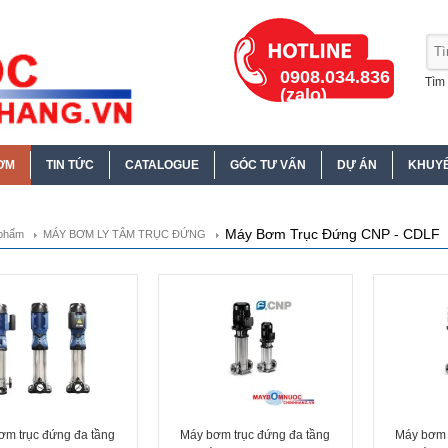
0908.034.836
Tìm 
(zalo)
ƠM
TIN TỨC
CATALOGUE
GÓC TƯ VẤN
DỰ ÁN
KHUYẾ
Máy Bơm Trục Đứng CNP - CDLF
phẩm
MÁY BƠM LY TÂM TRỤC ĐỨNG
ơm trục đứng đa tầng
Máy bơm trục đứng đa tầng
Máy bơm 