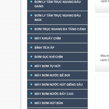
cánh 
BƠM LY TÂM TRỤC NGANG ĐẦU
GANG
BƠM LY TÂM TRỤC NGANG ĐẦU
INOX
BƠM TRỤC NGANG ĐA TẦNG CÁNH
MÁY KHUẤY CHÌM
BÌNH TÍCH ÁP
Máy b
BƠM SỤC KHÍ CHÌM
cánh 
MÁY BƠM TỰ HÚT
MÁY BƠM NƯỚC BỂ BƠI
MÁY BƠM NƯỚC HÚT GIẾNG SÂU
MÁY BƠM NƯỚC ĐẨY CAO
MÁY BƠM HÚT BÙN