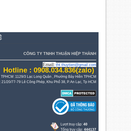
Ệ
CÔNG TY TNHH THUẬN HIỆP THÀNH
Email:
tht.thuytien@gmail.com
Hotline : 0908.034.836
(zalo)
 TPHCM :1129/3 Lạc Long Quân , Phường Bảy Hiền TPHCM
: 21/20/77-79 Lê Công Phép, Khu Phố 38, P. An Lạc, Tp HCM
Lượt truy cập:
40
Tổng truy cập:
444137