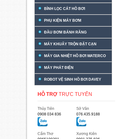
BÌNH LỌC CÁT HỒ BƠI
PHỤ KIỆN MÁY BƠM
ĐẦU BƠM BÁNH RĂNG
MÁY KHUẤY TRỘN ĐẶT CẠN
MÁY GIA NHIỆT HỒ BƠI WATERCO
MÁY PHÁT ĐIỆN
ROBOT VỆ SINH HỒ BƠI DAVEY
HỖ TRỢ
TRỰC TUYẾN
Thủy Tiên
Sở Vân
0908 034 836
076.435.9188
Cẩm Thơ
Xương Kiên