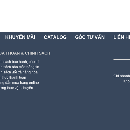
KHUYẾN MÃI
CATALOG
GÓC TƯ VẤN
LIÊN H
ỎA THUẬN & CHÍNH SÁCH
h sách bảo hành, bảo trì.
h sách bảo mật thông tin
h sách đổi trả hàng hóa
Chi nhánh
 thức thanh toán
Kho
ng dẫn mua hàng online
ơng thức vận chuyển