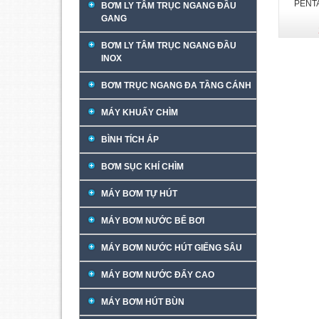
PENTA
BƠM LY TÂM TRỤC NGANG ĐẦU
GANG
BƠM LY TÂM TRỤC NGANG ĐẦU
INOX
BƠM TRỤC NGANG ĐA TẦNG CÁNH
MÁY KHUẤY CHÌM
BÌNH TÍCH ÁP
BƠM SỤC KHÍ CHÌM
MÁY BƠM TỰ HÚT
MÁY BƠM NƯỚC BỂ BƠI
MÁY BƠM NƯỚC HÚT GIẾNG SÂU
MÁY BƠM NƯỚC ĐẨY CAO
MÁY BƠM HÚT BÙN