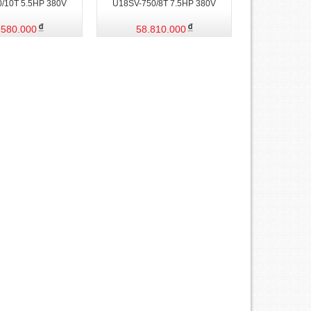
/10T 5.5HP 380V
U18SV-750/8T 7.5HP 380V
.580.000
58.810.000