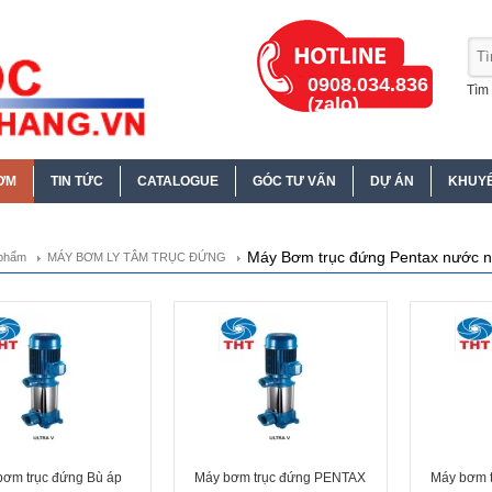
0908.034.836
Tìm 
(zalo)
ƠM
TIN TỨC
CATALOGUE
GÓC TƯ VẤN
DỰ ÁN
KHUYẾ
Máy Bơm trục đứng Pentax nước 
phẩm
MÁY BƠM LY TÂM TRỤC ĐỨNG
bơm trục đứng Bù áp
Máy bơm trục đứng PENTAX
Máy bơm 