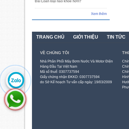
Đài Loan loại nào khỏe hơn?
Xem thêm
TRANG CHỦ
GIỚI THIỆU
TIN TỨC
VỀ CHÚNG TÔI
TH
Nhà Phân Phối Máy Bơm Nước Và Motor Điện
Chín
Hàng Đầu Tại Việt Nam
Chín
Mã số thuế: 0307737594
Chín
Giấy chứng nhận ĐKKD: 0307737594
Hình
do Sở Kế hoạch Tư vấn cấp ngày: 19/03/2009
Hướ
Phư