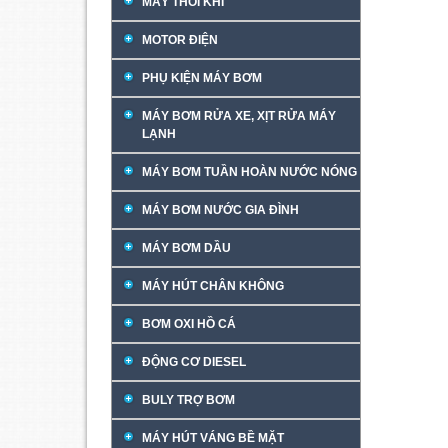
MÁY THỔI KHÍ
MOTOR ĐIỆN
PHỤ KIỆN MÁY BƠM
MÁY BƠM RỬA XE, XỊT RỬA MÁY
LẠNH
MÁY BƠM TUẦN HOÀN NƯỚC NÓNG
MÁY BƠM NƯỚC GIA ĐÌNH
MÁY BƠM DẦU
MÁY HÚT CHÂN KHÔNG
BƠM OXI HỒ CÁ
ĐỘNG CƠ DIESEL
BULY TRỢ BƠM
MÁY HÚT VÁNG BỀ MẶT