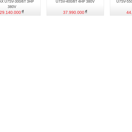
X U7SV-300/6T 3HP
U7SV-400/8T 4HP 380V
U7SV-550
380V
29.140.000
37.990.000
44