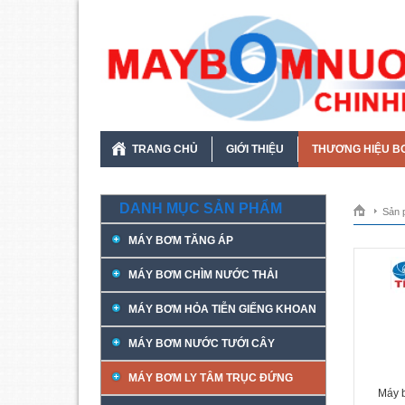
TRANG CHỦ
GIỚI THIỆU
THƯƠNG HIỆU B
DANH MỤC SẢN PHẨM
Sản 
MÁY BƠM TĂNG ÁP
MÁY BƠM CHÌM NƯỚC THẢI
MÁY BƠM HỎA TIỄN GIẾNG KHOAN
MÁY BƠM NƯỚC TƯỚI CÂY
MÁY BƠM LY TÂM TRỤC ĐỨNG
Máy 