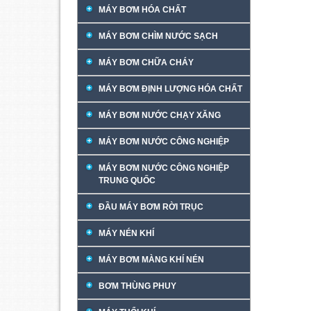
MÁY BƠM HÓA CHẤT
MÁY BƠM CHÌM NƯỚC SẠCH
MÁY BƠM CHỮA CHÁY
MÁY BƠM ĐỊNH LƯỢNG HÓA CHẤT
MÁY BƠM NƯỚC CHẠY XĂNG
MÁY BƠM NƯỚC CÔNG NGHIỆP
MÁY BƠM NƯỚC CÔNG NGHIỆP
TRUNG QUỐC
ĐẦU MÁY BƠM RỜI TRỤC
MÁY NÉN KHÍ
MÁY BƠM MÀNG KHÍ NÉN
BƠM THÙNG PHUY