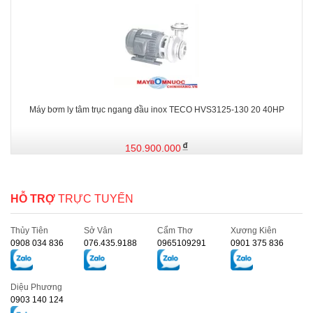
Máy bơm ly tâm trục ngang đầu inox TECO HVS3125-130 20 40HP
150.900.000
HỖ TRỢ
TRỰC TUYẾN
Thủy Tiên
Sở Vân
Cẩm Thơ
Xương Kiên
0908 034 836
076.435.9188
0965109291
0901 375 836
Diệu Phương
0903 140 124