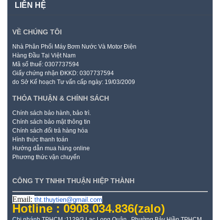
LIÊN HỆ
VỀ CHÚNG TÔI
Nhà Phân Phối Máy Bơm Nước Và Motor Điện
Hàng Đầu Tại Việt Nam
Mã số thuế: 0307737594
Giấy chứng nhận ĐKKD: 0307737594
do Sở Kế hoạch Tư vấn cấp ngày: 19/03/2009
THỎA THUẬN & CHÍNH SÁCH
Chính sách bảo hành, bảo trì.
Chính sách bảo mật thông tin
Chính sách đổi trả hàng hóa
Hình thức thanh toán
Hướng dẫn mua hàng online
Phương thức vận chuyển
CÔNG TY TNHH THUẬN HIỆP THÀNH
Email:
tht.thuytien@gmail.com
Hotline : 0908.034.836
(zalo)
Chi nhánh TPHCM :1129/3 Lạc Long Quân , Phường Bảy Hiền TPHCM