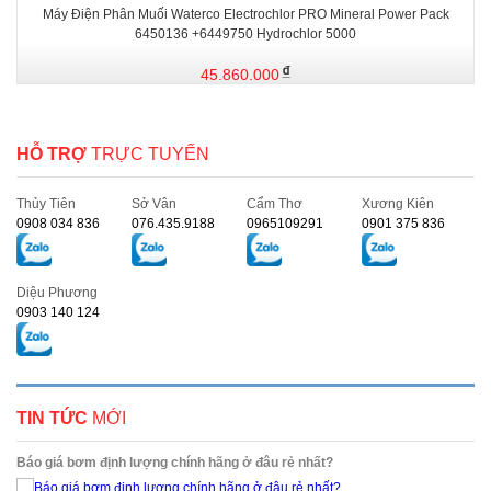
Máy Điện Phân Muối Waterco Electrochlor PRO Mineral Power Pack
6450136 +6449750 Hydrochlor 5000
45.860.000
HỖ TRỢ
TRỰC TUYẾN
Thủy Tiên
Sở Vân
Cẩm Thơ
Xương Kiên
0908 034 836
076.435.9188
0965109291
0901 375 836
Diệu Phương
0903 140 124
TIN TỨC
MỚI
Báo giá bơm định lượng chính hãng ở đâu rẻ nhất?