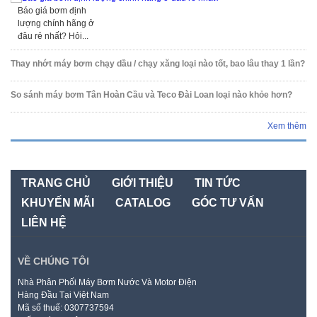
Báo giá bơm định
lượng chính hãng ở
đâu rẻ nhất? Hỏi...
Thay nhớt máy bơm chạy dầu / chạy xăng loại nào tốt, bao lâu thay 1 lần?
So sánh máy bơm Tân Hoàn Cầu và Teco Đài Loan loại nào khỏe hơn?
Xem thêm
TRANG CHỦ
GIỚI THIỆU
TIN TỨC
KHUYẾN MÃI
CATALOG
GÓC TƯ VẤN
LIÊN HỆ
VỀ CHÚNG TÔI
Nhà Phân Phối Máy Bơm Nước Và Motor Điện
Hàng Đầu Tại Việt Nam
Mã số thuế: 0307737594