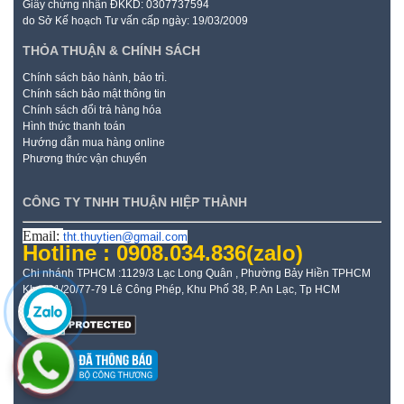
Giấy chứng nhận ĐKKD: 0307737594
do Sở Kế hoạch Tư vấn cấp ngày: 19/03/2009
THỎA THUẬN & CHÍNH SÁCH
Chính sách bảo hành, bảo trì.
Chính sách bảo mật thông tin
Chính sách đổi trả hàng hóa
Hình thức thanh toán
Hướng dẫn mua hàng online
Phương thức vận chuyển
CÔNG TY TNHH THUẬN HIỆP THÀNH
Email:
tht.thuytien@gmail.com
Hotline : 0908.034.836
(zalo)
Chi nhánh TPHCM :1129/3 Lạc Long Quân , Phường Bảy Hiền TPHCM
Kho: 21/20/77-79 Lê Công Phép, Khu Phố 38, P. An Lạc, Tp HCM