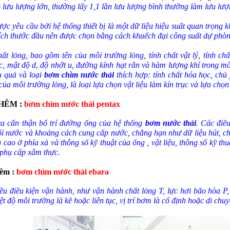
 lưu lượng lớn, thường lấy 1,1 lần lưu lượng bình thường làm lưu lượ
ợc yêu cầu bởi hệ thống thiết bị là một dữ liệu hiệu suất quan trọng
ích thước đầu nên được chọn bằng cách khuếch đại công suất dự phò
hất lỏng, bao gồm tên của môi trường lỏng, tính chất vật lý, tính chấ
 c, mật độ d, độ nhớt u, đường kính hạt rắn và hàm lượng khí trong mô
u quả và loại
bơm chìm nước thải
thích hợp: tính chất hóa học, ch
của môi trường lỏng, là loại lựa chọn vật liệu làm kín trục và lựa chọn
HÊM
:
bơm chìm nước thải pentax
ra cẩn thận bố trí đường ống của hệ thống
bơm nước thải
. Các điề
i nước và khoảng cách cung cấp nước, chẳng hạn như dữ liệu hút, c
 cao ở phía xả và thông số kỹ thuật của ống , vật liệu, thông số kỹ th
 phụ cấp xâm thực.
êm
:
bơm chìm nước thải ebara
ều điều kiện vận hành, như vận hành chất lỏng T, lực hơi bão hòa P,
t độ môi trường là kẽ hoặc liên tục, vị trí bơm là cố định hoặc di chuy