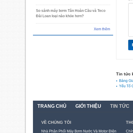
So sánh máy bơm Tân Hoàn Cầu và Teco
Đài Loan loại nào khỏe hơn?
Xem thêm
Tin tức 
Bảng Gi
Yếu Tố 
TRANG CHỦ
GIỚI THIỆU
TIN TỨC
VỀ CHÚNG TÔI
TH
Nhà Phân Phối Máy Bơm Nước Và Motor Điện
Chín