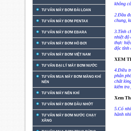
không có
TƯ VẤN MÁY BƠM ĐÀI LOAN
2.Đầu đư
chung, k
TƯ VẤN MÁY BƠM PENTAX
3.Tính c
TƯ VẤN MÁY BƠM EBARA
nhiệt độ
thực hiệ
TƯ VẤN MÁY BƠM HỒ BƠI
độc tính 
TƯ VẤN MÁY BƠM VIỆT NAM
XEM T
TƯ VẤN ĐẠI LÝ MÁY BƠM NƯỚC
4.Điều t
phân phố
TƯ VẤN MUA MÁY BƠM MÀNG KHÍ
chất lỏng
NÉN
kiểm tra
TƯ VẤN MÁY NÉN KHÍ
Xem Th
TƯ VẤN MÁY BƠM DẦU NHỚT
5.Có nhi
hành nhiệ
TƯ VẤN MÁY BƠM NƯỚC CHẠY
XĂNG