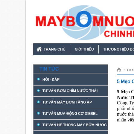
TRANG CHỦ
GIỚI THIỆU
THƯƠNG HIỆU B
TIN TỨC
Tin t
HỎI - ĐÁP
5 Mẹo 
TƯ VẤN BƠM CHÌM NƯỚC THẢI
5 Mẹo 
Nước Th
TƯ VẤN MÁY BƠM TĂNG ÁP
Công T
phối nhi
TƯ VẤN MUA ĐỘNG CƠ DIESEL
nước thả
nhân viê
TƯ VẤN HỆ THỐNG MÁY BƠM NƯỚC