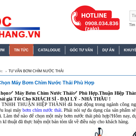
0908.034.836
Tìm 
(zalo)
ƠM
TIN TỨC
CATALOGUE
GÓC TƯ VẤN
DỰ ÁN
KHUYẾ
TƯ VẤN BƠM CHÌM NƯỚC THẢI
ức
Chọn Máy Bơm Chìm Nước Thải Phù Hợp
Chọn✅ Máy Bơm Chìm Nước Thải✅ Phù Hợp.Thuận Hiệp Thà
ải giá Tốt Cho KHÁCH SỈ - ĐẠI LÝ - NHÀ THẦU !
y TNHH THUẬN HIỆP THÀNH
đã hoạt động trong ngành công ng
ều loại máy
bơm chìm nước thải
. Phải nói sự đa dạng của sản phẩm s
i. Làm thế nào để chọn một máy bơm nước thải phù hợp?Hôm nay, dựa t
n kĩ thuật đã thực hiện một bản tóm tắt về điều này cho khách hàng.