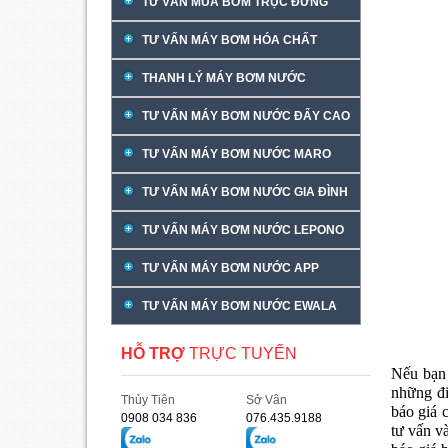
TƯ VẤN MUA BƠM TRỤC ĐỨNG
TƯ VẤN MÁY BƠM HÓA CHẤT
THANH LÝ MÁY BƠM NƯỚC
TƯ VẤN MÁY BƠM NƯỚC ĐẨY CAO
TƯ VẤN MÁY BƠM NƯỚC MARO
TƯ VẤN MÁY BƠM NƯỚC GIA ĐÌNH
TƯ VẤN MÁY BƠM NƯỚC LEPONO
TƯ VẤN MÁY BƠM NƯỚC APP
TƯ VẤN MÁY BƠM NƯỚC EWALA
HỖ TRỢ
TRỰC TUYẾN
Nếu bạn 
những đi
Thủy Tiên
Sở Vân
báo giá
0908 034 836
076.435.9188
tư vấn v