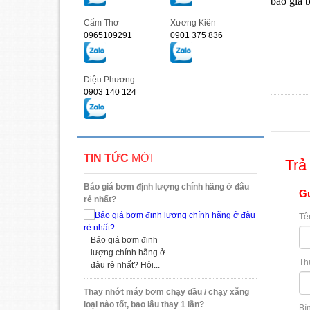
báo giá 
Cẩm Thơ
Xương Kiên
0965109291
0901 375 836
Diệu Phương
0903 140 124
TIN TỨC
MỚI
Trả 
Báo giá bơm định lượng chính hãng ở đâu
Gử
rẻ nhất?
Tê
Báo giá bơm định
lượng chính hãng ở
Th
đâu rẻ nhất? Hỏi...
Thay nhớt máy bơm chạy dầu / chạy xăng
loại nào tốt, bao lâu thay 1 lần?
Bì