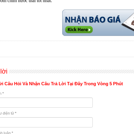
bơm chìm nước thải tốt nhất.
lời
i Câu Hỏi Và Nhận Câu Trả Lời Tại Đây Trong Vòng 5 Phút
n
*
ư điện tử
*
nh luận
*