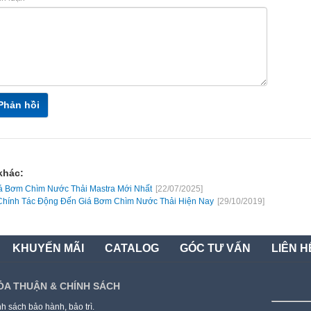
Phản hồi
khác:
á Bơm Chìm Nước Thải Mastra Mới Nhất
[22/07/2025]
Chính Tác Động Đến Giá Bơm Chìm Nước Thải Hiện Nay
[29/10/2019]
KHUYẾN MÃI
CATALOG
GÓC TƯ VẤN
LIÊN H
ỎA THUẬN & CHÍNH SÁCH
h sách bảo hành, bảo trì.