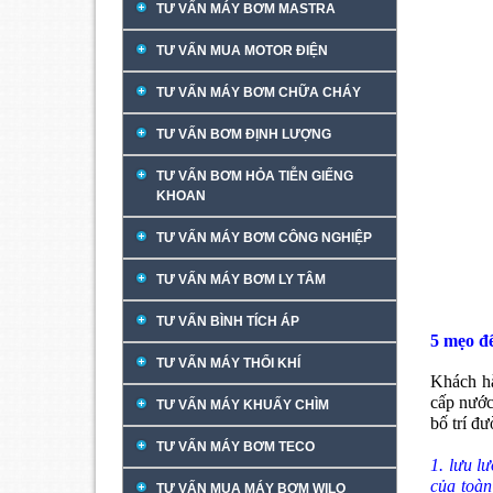
TƯ VẤN MÁY BƠM MASTRA
TƯ VẤN MUA MOTOR ĐIỆN
TƯ VẤN MÁY BƠM CHỮA CHÁY
TƯ VẤN BƠM ĐỊNH LƯỢNG
TƯ VẤN BƠM HỎA TIỄN GIẾNG
KHOAN
TƯ VẤN MÁY BƠM CÔNG NGHIỆP
TƯ VẤN MÁY BƠM LY TÂM
TƯ VẤN BÌNH TÍCH ÁP
5 mẹo đ
TƯ VẤN MÁY THỔI KHÍ
Khách hà
cấp nước
TƯ VẤN MÁY KHUẤY CHÌM
bố trí đ
TƯ VẤN MÁY BƠM TECO
1. lưu l
của toàn
TƯ VẤN MUA MÁY BƠM WILO