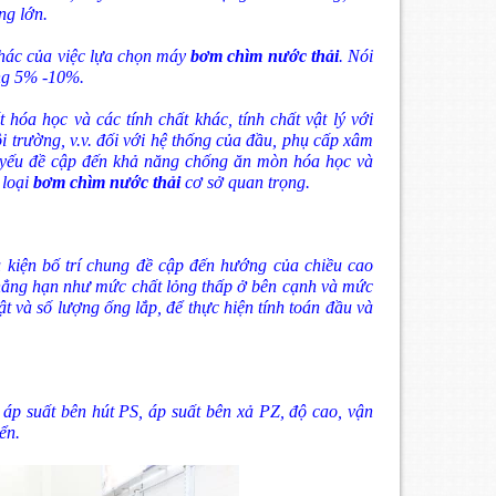
ng lớn.
 khác của việc lựa chọn máy
bơm chìm nước thải
. Nói
ng 5% -10%.
t hóa học và các tính chất khác, tính chất vật lý với
i trường, v.v. đối với hệ thống của đầu, phụ cấp xâm
ủ yếu đề cập đến khả năng chống ăn mòn hóa học và
 loại
bơm chìm nước thải
cơ sở quan trọng.
u kiện bố trí chung đề cập đến hướng của chiều cao
hẳng hạn như mức chất lỏng thấp ở bên cạnh và mức
uật và số lượng ống lắp, để thực hiện tính toán đầu và
 áp suất bên hút PS, áp suất bên xả PZ, độ cao, vận
ển.