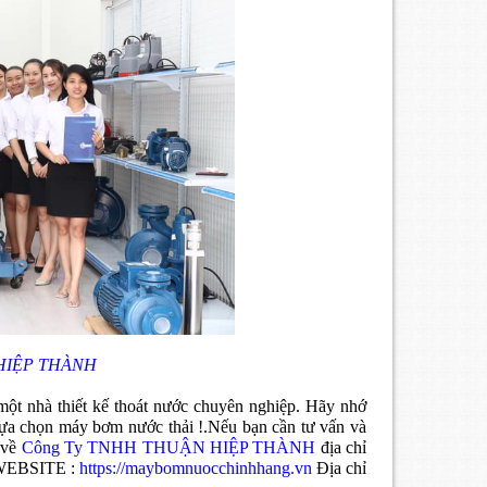
 HIỆP THÀNH
một nhà thiết kế thoát nước chuyên nghiệp. Hãy nhớ
 lựa chọn máy bơm nước thải !.Nếu bạn cần tư vấn và
 về
Công Ty TNHH THUẬN HIỆP THÀNH
địa chỉ
p WEBSITE :
https://maybomnuocchinhhang.vn
Địa chỉ