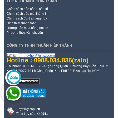
THỎA THUẬN & CHÍNH SÁCH
Chính sách bảo hành, bảo trì.
Chính sách bảo mật thông tin
Chính sách đổi trả hàng hóa
Hình thức thanh toán
Hướng dẫn mua hàng online
Phương thức vận chuyển
CÔNG TY TNHH THUẬN HIỆP THÀNH
Email:
tht.thuytien@gmail.com
Hotline : 0908.034.836
(zalo)
Chi nhánh TPHCM :1129/3 Lạc Long Quân , Phường Bảy Hiền TPHCM
Kho: 21/20/77-79 Lê Công Phép, Khu Phố 38, P. An Lạc, Tp HCM
Lượt truy cập:
28
Tổng truy cập:
444941