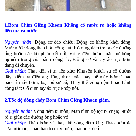
1.Bơm Chìm Giếng Khoan Không có nước ra hoặc không
liên tục ra nước.
Nguyên nhân:
Động cơ đảo chiều; Động cơ không khởi động;
Mực nước động thấp hơn cổng hút; Rò rỉ nghiêm trọng các đường
ống hoặc các bộ phận kết nối; Vòng đệm bơm hoặc hư hỏng
nghiêm trọng của bánh công tác; Động cơ và tay áo trục bơm
đang di chuyển.
Giải pháp:
Thay đổi vị trí tiếp xúc; Khuyến khích sự cố đường
dây, kiểm tra điện áp; Tăng riser hoặc thay thế máy bơm; Tháo
bảo trì máy bơm, loại bỏ sự cố; Thay thế vòng đệm hoặc bánh
công tác; Cố định tay áo trục khớp nối.
2.Tốc độ dòng chảy Bơm Chìm Giếng Khoan giảm.
Nguyên nhân:
Vòng đệm bị mòn; Màn hình bộ lọc bị chặn; Nước
rò rỉ giữa các đường ống hoặc vỏ.
Giải pháp:
Tháo bơm và thay thế vòng đệm kín; Tháo bơm để
sửa lưới lọc; Tháo bảo trì máy bơm, loại bỏ sự cố.