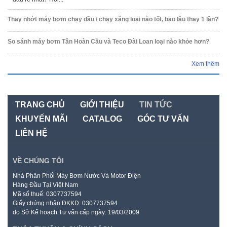
Thay nhớt máy bơm chạy dầu / chạy xăng loại nào tốt, bao lâu thay 1 lần?
So sánh máy bơm Tân Hoàn Cầu và Teco Đài Loan loại nào khỏe hơn?
Xem thêm
TRANG CHỦ
GIỚI THIỆU
TIN TỨC
KHUYẾN MÃI
CATALOG
GÓC TƯ VẤN
LIÊN HỆ
VỀ CHÚNG TÔI
Nhà Phân Phối Máy Bơm Nước Và Motor Điện
Hàng Đầu Tại Việt Nam
Mã số thuế: 0307737594
Giấy chứng nhận ĐKKD: 0307737594
do Sở Kế hoạch Tư vấn cấp ngày: 19/03/2009