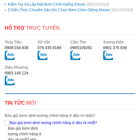
Kiểm Tra Và Lắp Đặt Bơm Chìm Giếng Khoan
[30/10/2019]
5 Kiến Thức Chuyên Sâu Khi Chọn Bơm Chìm Giếng Khoan
[30/10/2019]
HỖ TRỢ
TRỰC TUYẾN
Thủy Tiên
Sở Vân
Cẩm Thơ
Xương Kiên
0908 034 836
076.435.9188
0965109291
0901 375 836
Diệu Phương
0903 140 124
TIN TỨC
MỚI
Báo giá bơm định lượng chính hãng ở đâu rẻ nhất?
Báo giá bơm định
lượng chính hãng ở
đâu rẻ nhất? Hỏi...