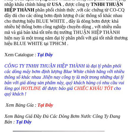
nhập khẩu chính hãng từ
USA
, được công ty
TNHH THUẬN
HIỆP THÀNH
phân phối chính thức ,với các chứng từ CO-CQ
đầy đủ cho các dòng bơm định lượng ở các thông số khác nhau
cho thương hiệu BLUE WHITE , đây là dòng bơm được khá
nhiều hệ thống bơm công nghiệp chuyên dùng , với nhiều mẫu
mã và giá bán khá tốt trên thị trường THUẬN HIỆP THÀNH
hiện nay là một trong năm đại lý phân phối với giá tốt nhất thương
hiệu BLUE WHITE tại TPHCM .
Xem Catalogue :
Tại Đây
CÔNG TY TNHH THUẬN HIỆP THÀNH là đại lý phân phối
các dòng máy bơm định lượng Blue White chính hãng với nhiều
thông số khác nhau .Hiện nay công ty là một trong những đại lý
bán với giá dòng sản phẩm này, quý khách hàng có nhu cầu vui
lòng gọi
HOTLINE
để được báo giá
CHIẾC KHẤU TỐT
cho
quý khách !
Xem Bảng Gía :
Tại Đây
Xem Bảng Giá Đầy Đủ Các Dòng Bơm Nước Công Ty Đang
Bán :
Tại Đây