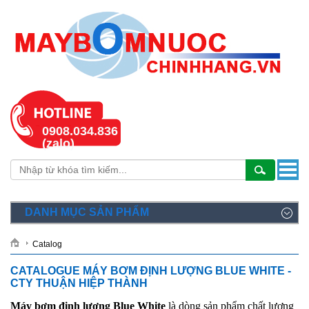
0908.034.836
(zalo)
DANH MỤC SẢN PHẨM
Catalog
CATALOGUE MÁY BƠM ĐỊNH LƯỢNG BLUE WHITE -
CTY THUẬN HIỆP THÀNH
Máy bơm định lượng Blue White
là dòng sản phẩm chất lượng