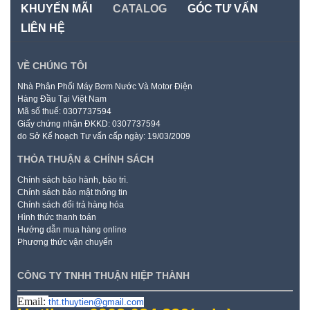
KHUYẾN MÃI
CATALOG
GÓC TƯ VẤN
LIÊN HỆ
VỀ CHÚNG TÔI
Nhà Phân Phối Máy Bơm Nước Và Motor Điện
Hàng Đầu Tại Việt Nam
Mã số thuế: 0307737594
Giấy chứng nhận ĐKKD: 0307737594
do Sở Kế hoạch Tư vấn cấp ngày: 19/03/2009
THỎA THUẬN & CHÍNH SÁCH
Chính sách bảo hành, bảo trì.
Chính sách bảo mật thông tin
Chính sách đổi trả hàng hóa
Hình thức thanh toán
Hướng dẫn mua hàng online
Phương thức vận chuyển
CÔNG TY TNHH THUẬN HIỆP THÀNH
Email:
tht.thuytien@gmail.com