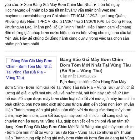
Bảng Báo Giá Máy Bơm Chìm -
Bơm Tõm Mới Nhất Tại Vũng Tàu
(Bà Rịa – Vũng Tàu)
Cập nhật 13/05/2026
Bạn đang tìm kiếm Cửa Hàng Bán Máy Bơm Chìm - Bơm Tõm Giá Rẻ Tại Vũng Tàu (Bà Rịa – Vũng Tàu) uy tín, chất lượng để giải quyết mọi nhu cầu về nước thải, hút bùn hay tưới tiêu? Làm thế nào để chọn được máy bơm chìm loại nào tốt với mức giá máy bơm chìm phải chăng, phù hợp mục đích sử dụng từ gia đình đến công nghiệp? Thuận Hiệp Thành mang đến giải pháp toàn diện với đa dạng các dòng máy bơm chìm, máy bơm tõm, cam kết báo giá máy bơm chìm tốt nhất cùng dịch vụ chuyên nghiệp ngay tại Vũng Tàu, giúp bạn tiết kiệm chi phí và an tâm sử dụng. Xem Bảng Giá Máy Bơm Chìm Mới Nhất Bảng báo giá máy bơm chìm - bơm tõm mới nhất tại Vũng Tàu (Bà Rịa – Vũng Tàu) có những gì? Thuận Hiệp Thành cung cấp bảng giá máy bơm chìm và bơm tõm đa dạng tại Vũng Tàu (Bà Rịa – Vũng Tàu), bao gồm các dòng máy mini/gia đình, công suất 1hp, 2hp, 3hp đến công suất lớn như 5hp, 10hp, 15kw, đáp ứng mọi nhu cầu từ nông nghiệp, công nghiệp đến chống ngập. Giá cụ thể sẽ phụ thuộc vào công suất và thương hiệu. Vũng Tàu (Bà Rịa – Vũng Tàu), với đặc thù phát triển mạnh về du lịch, công nghiệp và nông nghiệp, nhu cầu sử dụng máy bơm chìm hay máy bơm tõm là vô cùng lớn. Từ việc bơm thoát nước thải sinh hoạt, hút bùn cho các công trình xây dựng, chống ngập úng mùa mưa bão, đến cấp nước tưới tiêu cho nông nghiệp hay bơm nước hồ cá cảnh, mỗi ứng dụng đều đòi hỏi một loại máy bơm chìm phù hợp. Thuận Hiệp Thành hiểu rõ điều này và luôn cập nhật bảng báo giá máy bơm chìm, báo giá bơm tõm để khách hàng tại Vũng Tàu có cái nhìn tổng quan về chi phí và dễ dàng lựa chọn sản phẩm ưng ý. Dưới đây là bảng giá máy bơm chìm tham khảo, giúp bạn hình dung máy bơm chìm giá bao nhiêu và so sánh giá giữa các phân khúc khác nhau. Giá máy bơm tõm mini/gia đình (370W - 750W) là bao nhiêu? Các loại máy bơm tõm mini/gia đình có công suất từ 370W đến 750W (tương đương 0.5hp - 1hp) thường có giá dao động từ 1.200.000 VNĐ đến 3.500.000 VNĐ, phù hợp cho việc tưới cây, hút nước bể bơi nhỏ, bơm thoát nước sinh hoạt hay máy bơm chìm hồ cá mini. Đối với các hộ gia đình, biệt thự, hoặc các trang trại nhỏ tại Vũng Tàu, nhu cầu về một chiếc máy bơm chìm công suất nhỏ, dễ di chuyển và tiết kiệm điện là rất lớn. Các dòng bơm tõm mini, máy bơm tõm loại nhỏ như bơm tõm 370W, bơm tõm 750W hay máy bơm chìm 0.5hp, máy bơm chìm 750w, máy bơm chìm 0.75 kw là lựa chọn lý tưởng. Chúng thường là loại bơm chìm 1 pha, bơm chìm 220v. Giá máy bơm tõm 750w nhìn chung khá phải chăng, chỉ từ 1.2 triệu đồng cho đến khoảng 3.5 triệu đồng tùy hãng. Một số thương hiệu phổ biến trong phân khúc này có thể kể đến như máy bơm tõm Veratti, bơm tõm Trung Quốc với mức giá rẻ hơn. Máy bơm chìm 1hp (1 ngựa), 2hp, 3hp có giá như thế nào? Máy bơm chìm công suất trung bình từ 1hp (1 ngựa), 2hp (1.5kw), 3hp (2.2kw) có giá từ 3.000.000 VNĐ đến 15.000.000 VNĐ, tùy thuộc vào thương hiệu (Pentax, Ebara, APP) và tính năng (hút bùn, nước thải). Phân khúc máy bơm chìm 1hp (máy bơm chìm 1 ngựa), máy bơm chìm 2hp (máy bơm chìm 2 ngựa), máy bơm chìm 3hp (máy bơm chìm 3 ngựa) thường được sử dụng rộng rãi trong các ứng dụng tưới tiêu quy mô vừa, bơm thoát nước cho các tầng hầm nhỏ, hoặc xử lý nước thải công nghiệp nhẹ. Đây là các dòng máy bơm chìm 1.5 hp, máy bơm chìm 1.5 kw, máy bơm chìm 2.2 kw phổ biến. Giá bơm chìm ở phân khúc này đa dạng hơn, từ các dòng máy bơm chìm Đài Loan như APP, NTP có giá từ 3 triệu đến 7 triệu, đến các thương hiệu cao cấp hơn như bơm chìm Pentax, bơm chìm Ebara có thể lên tới 15 triệu đồng. Các dòng này thường có cả tùy chọn bơm chìm 1 pha và bơm chìm 3 pha. Giá máy bơm chìm công suất lớn (5hp, 10hp, 15kw...) là bao nhiêu? Các máy bơm chìm công suất lớn như 5hp (3.7kw), 7.5hp (5.5kw), 10hp (7.5kw), 11kw, 15kw trở lên có giá từ 15.000.000 VNĐ đến hàng trăm triệu VNĐ, được thiết kế cho các dự án lớn như bơm hố móng, thoát nước công nghiệp, chống ngập quy mô đô thị. Đối với các dự án lớn tại Vũng Tàu như công trình xây dựng, khu công nghiệp, khai thác mỏ, hoặc các hệ thống chống ngập đô thị, máy bơm chìm công suất lớn là không thể thiếu. Các dòng máy bơm chìm 5hp (máy bơm chìm 5 ngựa), máy bơm chìm 10hp, máy bơm chìm 5.5 kw, máy bơm chìm 7.5 kw, máy bơm chìm 11kw, máy bơm chìm 15kw được thiết kế để xử lý lưu lượng nước lớn và cột áp cao. Giá máy bơm chìm công suất lớn này sẽ cao hơn đáng kể, từ 15 triệu đồng cho các dòng cơ bản, đến hàng trăm triệu đồng cho các máy bơm chìm nhập khẩu từ các thương hiệu hàng đầu như bơm chìm Tsurumi, bơm chìm Ebara, bơm chìm Pentax. Đây thường là bơm chìm 3 pha hoặc máy bơm chìm 1 pha công suất lớn. Lưu ý quan trọng: Các mức giá máy bơm chìm và giá bơm tõm nêu trên chỉ mang tính chất tham khảo tại thời điểm hiện tại và có thể thay đổi tùy thuộc vào biến động thị trường, chính sách của nhà sản xuất và các chương trình khuyến mãi. Để nhận báo giá chi tiết, chính xác nhất và được tư vấn chọn dòng máy bơm chìm phù hợp với nhu cầu cụ thể của bạn, quý khách hàng vui lòng liên hệ ngay hotline của Thuận Hiệp Thành. Chúng tôi cam kết mang đến ưu đãi lớn, chiết khấu cao khi mua số lượng lớn và báo giá tốt nhất thị trường. Làm thế nào để phân loại máy bơm chìm phổ biến trên thị trường? Máy bơm chìm được phân loại dựa trên mục đích sử dụng và đặc điểm kỹ thuật, bao gồm bơm tõm gia đình (1 pha - 220V), máy bơm chìm công nghiệp (3 pha - 380V), máy bơm chìm hút bùn và nước thải (có cánh cắt), và máy bơm chìm hỏa tiễn (bơm giếng khoan). Việc hiểu rõ các loại máy bơm chìm sẽ giúp bạn dễ dàng lựa chọn sản phẩm phù hợp với nhu cầu thực tế, tránh lãng phí và đảm bảo hiệu quả công việc. Thuận Hiệp Thành sẽ giúp bạn phân biệt các loại máy bơm chìm phổ biến nhất hiện nay: Bơm tõm gia đình (1 pha - 220V) dùng cho những nhu cầu nào? Bơm tõm gia đình (bơm chìm 1 pha, bơm chìm 220v) là loại máy bơm chìm công suất nhỏ, lý tưởng cho các nhu cầu như tưới cây, hút nước bể bơi, bơm thoát nước thải sinh hoạt, bơm nước hố móng nhỏ, hoặc bơm hồ cá. Đây là dòng máy bơm chìm phổ biến nhất cho các hộ gia đình và các ứng dụng dân dụng. Với thiết kế nhỏ gọn, dễ lắp đặt và sử dụng nguồn điện dân dụng 220V, bơm tõm gia đình là giải pháp hiệu quả cho nhiều vấn đề về nước. Các ứng dụng thực tế bao gồm: Tưới cây, vườn tược: Máy bơm chìm tưới cây cung cấp nước ổn định, giúp cây trồng phát triển tốt. Hút nước bể bơi: Giúp vệ sinh và thay nước bể bơi nhanh chóng. Bơm thoát nước thải sinh hoạt: Xử lý nước thải từ nhà vệ sinh, nhà bếp, đặc biệt hữu ích trong các khu vực không có hệ thống thoát nước tự chảy tốt. Bơm nước hồ cá (công suất lớn): Duy trì chất lượng nước cho hồ cá cảnh, hồ nuôi thủy sản. Chống ngập cục bộ: Trong mùa mưa, máy bơm tõm nhỏ có thể được dùng để bơm nước ra khỏi sân vườn, tầng hầm bị ngập. Các loại máy bơm tõm 370w, máy bơm tõm 750w là những lựa chọn phổ biến trong phân khúc này. Một số máy bơm chìm 1 pha công suất lớn hơn cũng có thể được sử dụng cho các nhu cầu tương tự với quy mô lớn hơn. Máy bơm chìm công nghiệp (3 pha - 380V) được sử dụng ở đâu tại Vũng Tàu? Máy bơm chìm công nghiệp (bơm chìm 3 pha, bơm chìm 380V) được thiết kế cho các ứng dụng tải nặng tại nhà máy, khu công nghiệp, công trình xây dựng lớn tại Vũng Tàu, với các công suất như máy bơm chìm 11kw, 15kw, 5.5 kw, 7.5 kw. Với đặc thù là trung tâm công nghiệp và cảng biển lớn, Vũng Tàu có nhu cầu rất cao về các loại máy bơm chìm công nghiệp. Các máy bơm chìm 3 pha, sử dụng nguồn điện 380V, có công suất mạnh mẽ, độ bền cao và khả năng hoạt động liên tục trong môi trường khắc nghiệt. Chúng thường là máy bơm chìm công suất lớn. Các ứng dụng chính bao gồm: Nhà máy, xí nghiệp: Bơm nước làm mát, xử lý nước thải công nghiệp, bơm hóa chất (với dòng bơm chìm hóa chất chuyên dụng). Khu công nghiệp: Hệ thống thoát nước mưa, nước thải tổng thể. Công trình xây dựng: Bơm thoát nước hố móng, đặc biệt là máy bơm chìm hố móng. Khai thác mỏ: Bơm nước ngầm, nước thải từ các khu vực khai thác. Hệ thống chống ngập đô thị: Các trạm bơm lớn sử dụng máy bơm chìm chống ngập công suất cao. Máy bơm chìm hút bùn và nước thải có đặc điểm gì nổi bật? Máy bơm chìm hút bùn và nước thải được trang bị cánh cắt hoặc cánh hở đặc biệt, giúp xử lý hiệu quả các chất rắn lơ lửng, bùn đặc, phù hợp cho việc bơm hố móng công trình và thoát nước thải chứa tạp chất. Đây là loại máy bơm chìm chuyên dụng cho các môi trường khắc nghiệt, nơi có nhiều chất rắn, bùn và tạp chất. Đặc điểm nổi bật của chúng là khả năng chống tắc nghẽn và độ bền cao. Các loại bơm chìm hút bùn, bơm chìm hút bùn đặc thường có cấu tạo cánh bơm đặc biệt (ví dụ: cánh cắt, cánh xoáy) để nghiền hoặc đẩy các vật thể rắn đi qua mà không gây kẹt máy. Các ứng dụng phổ biến: Bơm hố móng công trình: Loại bỏ nước và bùn trong quá trình thi công. Thoát nước thải công nghiệp và sinh hoạt: Xử lý nước thải có chứa sợi, rác, bùn. Nạo vét ao hồ, kênh mương: Hút bùn đáy, làm sạch môi trường nước. Trạm xử lý nước thải: Là thành phần không thể thiếu trong các hệ thống xử lý nước thải đô thị và công nghiệp. Các dòng máy bơm chìm cánh cắt (cắt rác) đặc biệt hiệu quả trong việc xử lý rác thải lớn, giúp ngăn ngừa tình trạng tắc nghẽn đường ống. Máy bơm tõm hút bùn cũng thuộc phân khúc này nhưng thường có công suất nhỏ hơn. Máy bơm chìm hỏa tiễn (Bơm giếng khoan) được dùng cho mục đích gì? Bơm chìm hỏa tiễn (bơm giếng khoan) là loại máy bơm chìm có đường kính nhỏ, thiết kế dạng trụ dài, chuyên dùng để bơm nước từ giếng khoan sâu, với khả năng đẩy cao vượt trội nhờ cấu tạo đa tầng cánh. Ở Vũng Tàu, nơi có nhiều khu vực dân cư và sản xuất phụ thuộc vào nguồn nước ngầm, bơm chìm giếng khoan là thiết bị quan trọng. Đặc điểm chính của bơm chìm hỏa tiễn là thiết kế hình trụ dài, đường kính nhỏ để có thể dễ dàng thả sâu vào các giếng khoan. Chúng có khả năng tạo ra cột áp rất cao, đẩy nước lên từ độ sâu hàng chục, thậm chí hàng trăm mét. Các ứng dụng bao gồm: Cấp nước sinh hoạt từ giếng khoan: Cho các hộ gia đình, khu dân cư, resort. Cấp nước cho nông nghiệp: Tưới tiêu cho các trang trại, vườn cây ăn trái. Cấp nước cho công nghiệp: Sử dụng nguồn nư