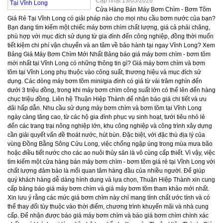
Cập nhật 13/05/2026
Cửa Hàng Bán Máy Bơm Chìm - Bơm Tõm Giá Rẻ Tại Vĩnh Long có giải pháp nào cho mọi nhu cầu bơm nước của bạn? Bạn đang tìm kiếm một chiếc máy bơm chìm chất lượng, giá cả phải chăng, phù hợp với mục đích sử dụng từ gia đình đến công nghiệp, đồng thời muốn tiết kiệm chi phí vận chuyển và an tâm về bảo hành tại ngay Vĩnh Long? Xem Bảng Giá Máy Bơm Chìm Mới Nhất Bảng báo giá máy bơm chìm - bơm tõm mới nhất tại Vĩnh Long có những thông tin gì? Giá máy bơm chìm và bơm tõm tại Vĩnh Long phụ thuộc vào công suất, thương hiệu và mục đích sử dụng. Các dòng máy bơm tõm mini/gia đình có giá từ vài trăm nghìn đến dưới 3 triệu đồng, trong khi máy bơm chìm công suất lớn có thể lên đến hàng chục triệu đồng. Liên hệ Thuận Hiệp Thành để nhận báo giá chi tiết và ưu đãi hấp dẫn. Nhu cầu sử dụng máy bơm chìm và bơm tõm tại Vĩnh Long ngày càng tăng cao, từ các hộ gia đình phục vụ sinh hoạt, tưới tiêu nhỏ lẻ đến các trang trại nông nghiệp lớn, khu công nghiệp và công trình xây dựng cần giải quyết vấn đề thoát nước, hút bùn. Đặc biệt, với đặc thù địa lý của vùng Đồng Bằng Sông Cửu Long, việc chống ngập úng trong mùa mưa bão hoặc điều tiết nước cho các ao nuôi thủy sản là vô cùng cấp thiết. Vì vậy, việc tìm kiếm một cửa hàng bán máy bơm chìm - bơm tõm giá rẻ tại Vĩnh Long với chất lượng đảm bảo là mối quan tâm hàng đầu của nhiều người. Để giúp quý khách hàng dễ dàng hình dung và lựa chọn, Thuận Hiệp Thành xin cung cấp bảng báo giá máy bơm chìm và giá máy bơm tõm tham khảo mới nhất. Xin lưu ý rằng các mức giá bơm chìm này chỉ mang tính chất ước tính và có thể thay đổi tùy thuộc vào thời điểm, chương trình khuyến mãi và nhà cung cấp. Để nhận được báo giá máy bơm chìm và báo giá bơm chìm chính xác nhất, quý khách vui lòng liên hệ trực tiếp hotline của Thuận Hiệp Thành. Giá máy bơm tõm mini/gia đình (370W - 750W) có mức bao nhiêu? Đối với các nhu cầu nhỏ như tưới cây, bơm nước từ giếng khơi, hút nước bể bơi mini, hoặc thoát nước thải sinh hoạt gia đình, các dòng máy bơm tõm mini với công suất từ 370W (0.5hp) đến 750W (1hp) là lựa chọn lý tưởng. Giá máy bơm tõm 370w và giá máy bơm tõm 750w thường dao động từ 800.000 VNĐ đến 2.500.000 VNĐ tùy thuộc vào thương hiệu và vật liệu. Đây là phân khúc máy bơm tõm giá rẻ, phù hợp với ngân sách của đa số gia đình. Máy bơm chìm 1hp, 2hp, 3hp có giá thành như thế nào? Các dòng máy bơm chìm 1hp (750W), máy bơm chìm 2hp (1.5kW) và máy bơm chìm 3hp (2.2kW) là những công suất phổ biến, được sử dụng rộng rãi trong nông nghiệp (tưới tiêu, bơm ao hồ), công trình xây dựng nhỏ và các hệ thống thoát nước quy mô vừa. Công Suất Ứng Dụng Tiêu Biểu Khoảng Giá Tham Khảo (VNĐ) Máy bơm chìm 1hp (750W) Bơm nước sinh hoạt, tưới vườn nhỏ, bơm hồ cá. 1.500.000 - 4.000.000 Máy bơm chìm 2hp (1.5kW) Thoát nước công trình nhỏ, bơm ao nuôi, cấp nước cho chuồng trại. 2.500.000 - 7.000.000 Máy bơm chìm 3hp (2.2kW) Bơm nước thải công nghiệp nhẹ, bơm hố móng vừa, tưới tiêu quy mô trung bình. 4.000.000 - 10.000.000 Giá máy bơm chìm công suất lớn (5hp, 10hp, 15kw...) là bao nhiêu? Đối với các dự án lớn như hệ thống thoát nước đô thị, xử lý nước thải công nghiệp, bơm hố móng sâu, bơm thủy lợi quy mô lớn, cần đến các dòng máy bơm chìm công suất lớn như máy bơm chìm 5hp (3.7kW), máy bơm chìm 10hp (7.5kW), máy bơm chìm 11kw, máy bơm chìm 15kw và cao hơn nữa. Các sản phẩm này có giá máy bơm chìm dao động từ 10.000.000 VNĐ đến hàng chục, thậm chí hàng trăm triệu đồng, tùy thuộc vào thương hiệu, công nghệ và khả năng chuyên dụng (ví dụ: bơm chìm hút bùn, bơm chìm lưu lượng lớn). Lưu ý quan trọng: Các mức giá máy bơm chìm trên chỉ mang tính chất tham khảo. Để có giá bơm chìm chính xác và các chương trình ưu đãi đặc biệt dành cho khách hàng tại Vĩnh Long, quý khách vui lòng liên hệ trực tiếp hotline của Thuận Hiệp Thành. Chúng tôi cam kết cung cấp sản phẩm chính hãng với giá máy bơm chìm tốt nhất thị trường. Máy bơm chìm phổ biến trên thị trường được phân loại như thế nào? Máy bơm chìm được phân loại chủ yếu theo nguồn điện (1 pha, 3 pha), mục đích sử dụng (gia đình, công nghiệp, hút bùn, giếng khoan) và đặc điểm cấu tạo (có phao, cánh cắt, Inox). Mỗi loại có ứng dụng riêng biệt, từ bơm thoát nước thải sinh hoạt đến xử lý nước thải công nghiệp nặng. Để lựa chọn được máy bơm chìm loại nào tốt và phù hợp nhất, việc hiểu rõ các phân loại chính trên thị trường là rất quan trọng. Thuận Hiệp Thành sẽ giúp quý khách hàng tại Vĩnh Long nắm bắt các đặc điểm cơ bản của từng loại máy bơm chìm, từ đó đưa ra quyết định mua máy bơm chìm hiệu quả. Bơm tõm gia đình (1 pha - 220V) có những đặc điểm gì nổi bật? Bơm tõm 1 pha hay bơm chìm 220v là dòng máy phổ biến nhất cho các hộ gia đình và nhu cầu sử dụng nhỏ lẻ. Chúng thường có công suất từ 0.5hp đến 2hp (máy bơm tõm 370w, máy bơm tõm 750w, máy bơm tõm 1.5kw). Ứng dụng thực tế: Dùng để tưới cây, hút nước từ bể ngầm, hồ chứa, bơm thoát nước tầng hầm bị ngập, bơm nước sạch cho sinh hoạt, hoặc bơm nước cho các ao nuôi cá cảnh nhỏ. Một số dòng bơm chìm 220v công suất lớn hơn (ví dụ máy bơm chìm 1 pha công suất lớn lên đến 1.5kW, 2.2kW) có thể dùng để bơm nước thải sinh hoạt cho các khu dân cư nhỏ. Ưu điểm: Dễ lắp đặt, sử dụng nguồn điện dân dụng 220V, giá thành phải chăng (máy bơm tõm giá rẻ), kích thước nhỏ gọn (máy bơm tõm mini). Nhiều mẫu bơm tõm có phao tự động giúp bảo vệ máy khi cạn nước. Máy bơm chìm công nghiệp (3 pha - 380V) được dùng ở đâu tại Vĩnh Long? Các dòng bơm chìm 3 pha hay bơm chìm 380V được thiết kế cho các ứng dụng nặng, liên tục và yêu cầu công suất cao tại các nhà máy, khu công nghiệp, khu chế xuất tại Vĩnh Long. Chúng có dải công suất rộng, từ 3hp (bơm tõm 2.2kw) đến máy bơm chìm 11kw, máy bơm chìm 15kw và thậm chí lớn hơn. Ứng dụng thực tế: Bơm thoát nước thải công nghiệp (bơm chìm nước thải 3 pha), bơm nước làm mát, bơm xử lý hóa chất (với vật liệu đặc biệt), bơm nước cho hệ thống phòng cháy chữa cháy, bơm nước cho các công trình xây dựng lớn, khu đô thị mới. Ưu điểm: Hiệu suất cao, hoạt động bền bỉ, khả năng chịu tải lớn, tuổi thọ cao. Thường được làm từ vật liệu chắc chắn như gang đúc, Inox, đảm bảo độ bền trong môi trường khắc nghiệt. Máy bơm chìm hút bùn và nước thải có đặc điểm gì đặc biệt? Đây là loại máy bơm chìm chuyên dụng, được thiết kế để xử lý các loại chất lỏng có lẫn tạp chất rắn, bùn, rác thải. Chúng thường có cấu tạo đặc biệt với cánh quạt được gia cố hoặc tích hợp tính năng bơm chìm cánh cắt (cắt rác). Ứng dụng thực tế: Bơm chìm hút bùn đặc từ ao hồ, kênh mương, hố ga; bơm chìm nước thải sinh hoạt và công nghiệp; máy bơm chìm hố móng công trình xây dựng để loại bỏ bùn đất, nước mưa; bơm xử lý chất thải trong các nhà máy. Tại Vĩnh Long, các trang trại nuôi trồng thủy sản rất cần loại máy này để hút bùn đáy ao. Ưu điểm: Khả năng xử lý chất rắn vượt trội, chống tắc nghẽn hiệu quả, độ bền cao trong môi trường ăn mòn. Có cả loại bơm chìm nước thải 1 pha và 3 pha. Máy bơm chìm hỏa tiễn (Bơm giếng khoan) được dùng cho mục đích nào? Bơm chìm hỏa tiễn hay bơm chìm giếng khoan là loại máy bơm có hình dáng thon dài, được thiết kế để đặt sâu trong các giếng khoan, giúp hút nước từ mạch nước ngầm và đẩy lên cao. Chúng thường là loại bơm chìm đa tầng cánh để tạo ra cột áp lớn. Ứng dụng thực tế: Cung cấp nước sinh hoạt cho các khu dân cư, biệt thự, nhà vườn không có nguồn nước máy; cấp nước cho nông nghiệp quy mô lớn từ giếng khoan sâu; cấp nước cho các khu công nghiệp, nhà máy. Tại Vĩnh Long, nhiều hộ dân và trang trại sử dụng máy bơm tõm giếng khoan để khai thác nguồn nước ngầm. Ưu điểm: Khả năng đẩy nước lên độ cao lớn, hoạt động êm ái, tiết kiệm không gian, hiệu suất cao. Xem Bảng Giá Máy Bơm Chìm Mới Nhất Top các thương hiệu máy bơm chìm tốt nhất hiện nay là gì? Các thương hiệu máy bơm chìm hàng đầu hiện nay bao gồm Pentax, Ebara (Ý) cho phân khúc cao cấp; Tsurumi (Nhật Bản) chuyên nước thải công nghiệp; APP, NTP, HCP (Đài Loan) chất lượng ổn định, giá tầm trung; và các dòng máy bơm tõm Trung Quốc giá rẻ như Veratti phù hợp ngân sách thấp. Việc lựa chọn thương hiệu uy tín là yếu tố then chốt để đảm bảo chất lượng và độ bền của máy bơm chìm. Dưới đây là các thương hiệu máy bơm chìm tốt nhất hiện nay mà Thuận Hiệp Thành tin tưởng phân phối tại Vĩnh Long. Máy bơm chìm nhập khẩu Ý (Pentax, Ebara) có ưu điểm gì? Các thương hiệu từ Ý như bơm chìm Pentax và bơm chìm Ebara nổi tiếng với chất lượng vượt trội, độ bền cực cao và hiệu suất hoạt động ổn định. Đây là phân khúc cao cấp, được tin dùng cho các dự án đòi hỏi sự tin cậy tuyệt đối. Đặc điểm: Thiết kế chắc chắn, vật liệu cao cấp (thường là gang đúc, bơm chìm Inox 304), công nghệ tiên tiến, tuổi thọ sản phẩm dài. Ứng dụng: Thường được sử dụng trong các hệ thống xử lý nước thải lớn, cấp nước công nghiệp, phòng cháy chữa cháy, bơm thoát nước cho các công trình lớn. Máy bơm chìm Nhật Bản (Tsurumi) chuyên dụng cho mục đích gì? Máy bơm chìm Nhật Bản (Tsurumi) là một trong những thương hiệu hàng đầu thế giới, đặc biệt chuyên dụng cho các ứng dụng xử lý nước thải công nghiệp và công trình xây dựng. Đặc điểm: Độ bền vượt trội, khả năng hoạt động liên tục trong môi trường khắc nghiệt, chống ăn mòn và mài mòn hiệu quả. Bơm chìm Tsurumi thường có thiết kế mạnh mẽ, motor hiệu suất cao. Ứng dụng: Thoát nước thải công nghiệp có lẫn tạp chất rắn lớn, bơm bùn loãng, bơm nước cho các công trường xây dựng, hầm mỏ, hệ thống xử lý nước thải đô thị. Máy bơm chìm Đài Loan (APP, NTP, HCP) có chất lượng và giá cả như thế nào? Các thương hiệu từ Đài Loan như bơm chìm APP, bơm chìm NTP và bơm chìm HCP được đánh giá cao về chất lượng ổn định, độ bền tốt và mức giá tầm trung, phù hợp với nhiều đối tượng khách hàng tại Vĩnh Long. Đặc điểm: Đa dạng mẫu mã, công suất, từ máy bơm chìm gia đình đến công nghiệp. Vật liệu phổ biến là gang, Inox. Nhiều sản phẩm tích hợp phao tự động. Ứng dụng: Bơm thoát nước thải sinh hoạt, công nghiệp nhẹ, bơm tưới tiêu nông nghiệp, bơm nước hồ cá (máy bơm chìm hồ cá), bơm hố móng nhỏ và vừa. Máy bơm tõm Trung Quốc giá rẻ có phải là lựa chọn tối ưu cho n