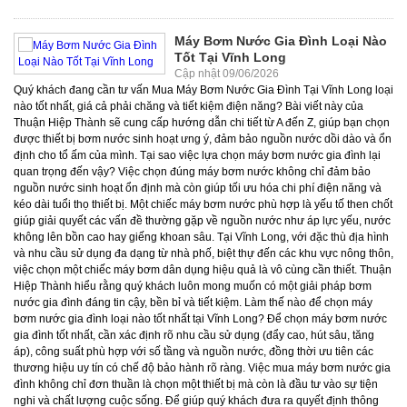
Máy Bơm Nước Gia Đình Loại Nào
Tốt Tại Vĩnh Long
Cập nhật 09/06/2026
Quý khách đang cần tư vấn Mua Máy Bơm Nước Gia Đình Tại Vĩnh Long loại nào tốt nhất, giá cả phải chăng và tiết kiệm điện năng? Bài viết này của Thuận Hiệp Thành sẽ cung cấp hướng dẫn chi tiết từ A đến Z, giúp bạn chọn được thiết bị bơm nước sinh hoạt ưng ý, đảm bảo nguồn nước dồi dào và ổn định cho tổ ấm của mình. Tại sao việc lựa chọn máy bơm nước gia đình lại quan trọng đến vậy? Việc chọn đúng máy bơm nước không chỉ đảm bảo nguồn nước sinh hoạt ổn định mà còn giúp tối ưu hóa chi phí điện năng và kéo dài tuổi thọ thiết bị. Một chiếc máy bơm nước phù hợp là yếu tố then chốt giúp giải quyết các vấn đề thường gặp về nguồn nước như áp lực yếu, nước không lên bồn cao hay giếng khoan sâu. Tại Vĩnh Long, với đặc thù địa hình và nhu cầu sử dụng đa dạng từ nhà phố, biệt thự đến các khu vực nông thôn, việc chọn một chiếc máy bơm dân dụng hiệu quả là vô cùng cần thiết. Thuận Hiệp Thành hiểu rằng quý khách luôn mong muốn có một giải pháp bơm nước gia đình đáng tin cậy, bền bỉ và tiết kiệm. Làm thế nào để chọn máy bơm nước gia đình loại nào tốt nhất tại Vĩnh Long? Để chọn máy bơm nước gia đình tốt nhất, cần xác định rõ nhu cầu sử dụng (đẩy cao, hút sâu, tăng áp), công suất phù hợp với số tầng và nguồn nước, đồng thời ưu tiên các thương hiệu uy tín có chế độ bảo hành rõ ràng. Việc mua máy bơm nước gia đình không chỉ đơn thuần là chọn một thiết bị mà còn là đầu tư vào sự tiện nghi và chất lượng cuộc sống. Để giúp quý khách đưa ra quyết định thông minh, Thuận Hiệp Thành đã tổng hợp những yếu tố quan trọng và phân loại các dòng máy bơm nước phổ biến, được ưa chuộng tại Vĩnh Long. Các loại máy bơm nước gia đình phổ biến và ứng dụng thực tế Thị trường máy bơm nước hiện nay rất đa dạng, từ máy bơm nước đẩy cao gia đình, máy bơm chìm gia đình đến các loại bơm tăng áp hiện đại. Mỗi loại đều có những ưu điểm và ứng dụng riêng biệt. Máy bơm đẩy cao (Bơm ly tâm): Đây là loại bơm dân dụng phổ biến nhất, dùng để bơm nước từ bể ngầm lên bồn trên cao hoặc từ nguồn nước thấp lên các tầng lầu. Các thương hiệu như Panasonic, Pentax, Wilo, Maro được nhiều gia đình tại Vĩnh Long tin dùng. Xem Bảng Giá Máy Bơm Đẩy Cao Khuyến Mãi Máy bơm tăng áp gia đình: Giải pháp tối ưu cho những ngôi nhà có áp lực nước yếu, giúp tăng cường lưu lượng và áp lực nước đến các thiết bị sử dụng như vòi sen, máy giặt, bình nóng lạnh. Có hai loại chính: Bơm tăng áp cơ: Hoạt động dựa trên rơ-le áp lực, có tiếng ồn nhỏ khi bật/tắt. Thích hợp cho nhu cầu tăng áp đơn giản. Bơm tăng áp điện tử: Tích hợp bo mạch điện tử, hoạt động êm ái, tự động điều chỉnh áp lực nước, tiết kiệm điện hơn. Bơm tăng áp biến tần (Inverter): Đây là dòng bơm tăng áp biến tần cho gia đình cao cấp nhất, sử dụng công nghệ biến tần để duy trì áp suất nước ổn định tuyệt đối, không gây tiếng ồn, và đặc biệt là cực kỳ tiết kiệm điện năng. Các thương hiệu nổi bật gồm Pentax, NTP, APP, Maro, Wilo. Xem Bảng Giá Máy Bơm Tăng Áp Khuyến Mãi Máy bơm chìm gia đình: Dùng để hút nước từ giếng đào, bể chứa ngầm hoặc xử lý nước thải sinh hoạt. Máy bơm chìm giếng khoan gia đình cũng thuộc loại này, chuyên dùng cho các giếng khoan sâu. Xem Bảng Giá Máy Bơm Chìm Khuyến Mãi Máy bơm nước giếng khoan gia đình: Bao gồm bơm ly tâm hút sâu, bơm hỏa tiễn (bơm chìm giếng khoan). Đặc biệt, máy bơm nước giếng khoan gia đình Panasonic rất được tin dùng. Xem Bảng Giá Bơm Hỏa Tiễn Giếng Khoan Khuyến Mãi Máy bơm nước tưới cây gia đình: Loại bơm này thường có lưu lượng lớn, cột áp vừa phải, phù hợp cho việc tưới tiêu vườn tược nhỏ. Xem Bảng Giá Bơm Tưới Vườn Khuyến Mãi Làm thế nào để chọn máy bơm nước phù hợp với số tầng và nhu cầu sử dụng của gia đình? Việc chọn máy bơm cần dựa trên chiều cao của tòa nhà (cột áp), lưu lượng nước cần thiết, và loại nguồn nước để đảm bảo hiệu suất tối ưu và tiết kiệm điện. Để đảm bảo máy bơm hoạt động hiệu quả và bền bỉ, việc tính toán thông số kỹ thuật là rất quan trọng. Thuận Hiệp Thành xin chia sẻ kinh nghiệm chọn mua máy bơm nước gia đình theo số tầng và mục đích sử dụng. Chọn máy bơm nước theo số tầng Nhà 1-2 tầng: Các loại máy bơm nước chân không gia đình hoặc bơm ly tâm công suất nhỏ (0.5HP - 1HP) với cột áp khoảng 20-30m là đủ. Các dòng máy bơm nước gia đình Panasonic, Wilo thường có nhiều lựa chọn phù hợp. Nhà 3-4 tầng: Cần máy bơm có công suất từ 1HP - 1.5HP, cột áp khoảng 30-45m. Bơm đẩy cao hoặc bơm tăng áp điện tử sẽ là lựa chọn tốt. Nhà 5 tầng trở lên: Ưu tiên máy bơm đa tầng cánh hoặc bơm trục đứng đa tầng cánh công suất từ 1.5HP - 2HP trở lên, với cột áp đạt 50-70m. Máy bơm tăng áp biến tần cho gia đình cũng là một giải pháp tuyệt vời để đảm bảo áp lực nước ổn định cho toàn bộ tòa nhà. Xem Bảng Giá Máy Bơm Đa Tầng Cánh Khuyến Mãi Cách tính thông số kỹ thuật cơ bản Để tránh lãng phí điện năng và đảm bảo hiệu suất, quý khách cần lưu ý các thông số sau: Cột áp (Head): Là chiều cao mà bơm có thể đẩy nước lên. Cần tính toán cột áp thực tế (chiều cao từ bơm đến bồn nước cao nhất) cộng thêm khoảng 10-20% tổn thất áp lực do ma sát đường ống. Ví dụ, nhà 4 tầng (khoảng 12m) cần bơm có cột áp tối thiểu 15-18m. Lưu lượng (Flow Rate): Là lượng nước bơm được trong một đơn vị thời gian (lít/phút hoặc m³/giờ). Một gia đình 4 người thường cần lưu lượng khoảng 1-2 m³/giờ. Công suất (Power): Đơn vị HP hoặc kW. Công suất càng lớn, khả năng bơm càng mạnh nhưng cũng tiêu thụ nhiều điện hơn. Chọn công suất phù hợp với cột áp và lưu lượng đã tính toán. Máy bơm nước gia đình tốn bao nhiêu điện một tháng? Lượng điện tiêu thụ của máy bơm phụ thuộc vào công suất, thời gian hoạt động và hiệu suất của bơm. Một máy bơm 1HP hoạt động 2 giờ/ngày có thể tiêu thụ khoảng 45 kWh/tháng, tương đương khoảng 100.000 - 150.000 VNĐ. Chi phí điện năng là một trong những mối quan tâm hàng đầu khi mua máy bơm nước gia đình. Thuận Hiệp Thành sẽ giúp quý khách ước tính chi phí này một cách đơn giản. Công thức và ví dụ tính toán Để tính toán điện năng tiêu thụ, ta sử dụng công thức: A (kWh) = P (kW) x t (giờ) Trong đó: A là điện năng tiêu thụ (kWh). P là công suất của máy bơm (kW). (1HP ≈ 0.75 kW). t là tổng thời gian hoạt động trong tháng (giờ). Ví dụ thực tế: Một máy bơm nước gia đình 1HP (tương đương 0.75 kW) hoạt động trung bình 2 giờ mỗi ngày. Tổng thời gian hoạt động trong 1 tháng (30 ngày): t = 2 giờ/ngày * 30 ngày = 60 giờ. Điện năng tiêu thụ: A = 0.75 kW * 60 giờ = 45 kWh. Nếu giá điện trung bình là 2.500 VNĐ/kWh (giá tham khảo, có thể thay đổi theo bậc thang): Chi phí điện hàng tháng = 45 kWh * 2.500 VNĐ/kWh = 112.500 VNĐ. Lưu ý rằng các dòng bơm tăng áp biến tần (inverter) có thể giúp giảm đáng kể chi phí này do khả năng điều chỉnh công suất linh hoạt theo nhu cầu sử dụng thực tế. Nơi nào bán máy bơm nước gia đình giá rẻ nhất và uy tín tại Vĩnh Long? Để tìm nơi bán máy bơm nước gia đình giá rẻ và uy tín tại Vĩnh Long, quý khách nên đến Thuận Hiệp Thành - đơn vị phân phối chính hãng với chính sách giá cạnh tranh, bảo hành chu đáo và dịch vụ hỗ trợ tận tâm. Việc tìm kiếm một địa chỉ đáng tin cậy để mua máy bơm nước gia đình tại Vĩnh Long là rất quan trọng. Thuận Hiệp Thành tự hào là nhà cung cấp hàng đầu, mang đến cho quý khách những sản phẩm chất lượng cao cùng dịch vụ chuyên nghiệp. Tại sao nên chọn Thuận Hiệp Thành để mua máy bơm nước gia đình? Công ty Thuận Hiệp Thành là đơn vị phân phối máy bơm nước hàng đầu tại Việt Nam, với nhiều năm kinh nghiệm và uy tín trên thị trường. Chúng tôi cam kết mang đến những giá trị vượt trội cho khách hàng tại Vĩnh Long và trên toàn quốc: Hàng chính hãng 100%: Chúng tôi chỉ cung cấp các sản phẩm máy bơm nước từ các thương hiệu nổi tiếng thế giới như Panasonic, Pentax, Wilo, Ebara, Maro, NTP, APP, Shimge, CNP, Calpeda,... có đầy đủ giấy tờ chứng minh nguồn gốc xuất xứ. Giá cả cạnh tranh nhất: Với lợi thế là nhà phân phối lớn, Thuận Hiệp Thành luôn có báo giá máy bơm nước gia đình tốt nhất, cùng nhiều chương trình khuyến mãi, chiết khấu hấp dẫn, đặc biệt khi mua số lượng lớn. Đa dạng sản phẩm: Từ máy bơm nước đẩy cao gia đình, máy bơm tăng áp, bơm chìm, bơm giếng khoan, máy bơm nước tướicây gia đình cho đến các loại máy bơm nước gia đình wilo, máy bơm nước gia đình pentax, máy bơm nước gia đình panasonic, chúng tôi đều có sẵn để đáp ứng mọi nhu cầu của quý khách. Xem Bảng Giá Máy Bơm Nước Inox Khuyến Mãi Tư vấn chuyên nghiệp: Đội ngũ kỹ thuật viên giàu kinh nghiệm của Thuận Hiệp Thành sẽ tư vấn mua máy bơm nước gia đình, giúp quý khách chọn được sản phẩm phù hợp nhất với nhu cầu và ngân sách, tối ưu hóa hiệu quả sử dụng. Dịch vụ hậu mãi chu đáo: Giao hàng nhanh chóng, hỗ trợ lắp đặt tận nơi, và chính sách bảo hành, bảo trì rõ ràng, minh bạch tại Vĩnh Long và các tỉnh lân cận. Bảng giá máy bơm nước gia đình mới nhất (tham khảo) tại Thuận Hiệp Thành có gì đặc biệt? Thuận Hiệp Thành cung cấp báo giá máy bơm nước gia đình cạnh tranh, minh bạch với nhiều lựa chọn từ các thương hiệu hàng đầu như Panasonic, Pentax, Wilo, Ebara, Maro, cùng các dòng bơm đa tầng cánh inox, đảm bảo khách hàng có thể dễ dàng so sánh và chọn mua. Để giúp quý khách dễ dàng ước tính chi phí và lựa chọn sản phẩm, Thuận Hiệp Thành xin cung cấp bảng giá máy bơm nước gia đình tham khảo mới nhất. Xin lưu ý rằng giá cả có thể thay đổi tùy thuộc vào thời điểm và chương trình khuyến mãi. Loại Máy Bơm Công Suất Tiêu Biểu Khoảng Giá Tham Khảo (VNĐ) Máy bơm nước đẩy cao gia đình (Panasonic, Wilo) 125W - 350W 1.000.000 - 2.500.000 Máy bơm tăng áp cơ (Panasonic, Wilo) 100W - 200W 1.200.000 - 3.000.000 Máy bơm tăng áp điện tử (Pentax, Maro) 125W - 300W 2.500.000 - 5.000.000 Bơm tăng áp biến tần (Pentax, NTP, Wilo) 0.37kW - 1.1kW 4.000.000 - 15.000.000+ Máy bơm chìm gia đình (Ebara, Shimge) 0.5HP - 1.5HP 1.500.000 - 4.000.000 Máy bơm giếng khoan gia đình (Panasonic, Pentax) 0.75HP - 2HP 2.000.000 - 6.000.000 Để nhận được báo giá tốt nhất và các chương trình ưu đãi lớn, khuyến mãi đặc biệt, quý khách vui lòng liên hệ trực tiếp với Thuận Hiệp Thành. Chúng tôi luôn có chiết khấu cao khi mua số lượng lớn và sẵn sàng hỗ trợ tư vấn để quý khách có