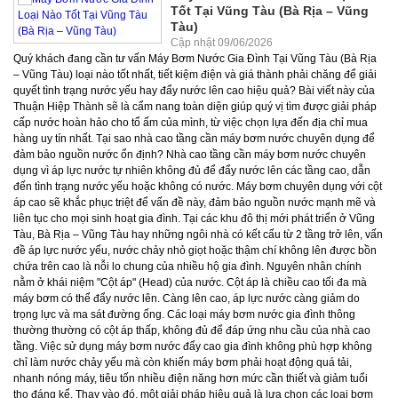
Tốt Tại Vũng Tàu (Bà Rịa – Vũng
Tàu)
Cập nhật 09/06/2026
Quý khách đang cần tư vấn Máy Bơm Nước Gia Đình Tại Vũng Tàu (Bà Rịa – Vũng Tàu) loại nào tốt nhất, tiết kiệm điện và giá thành phải chăng để giải quyết tình trạng nước yếu hay đẩy nước lên cao hiệu quả? Bài viết này của Thuận Hiệp Thành sẽ là cẩm nang toàn diện giúp quý vị tìm được giải pháp cấp nước hoàn hảo cho tổ ấm của mình, từ việc chọn lựa đến địa chỉ mua hàng uy tín nhất. Tại sao nhà cao tầng cần máy bơm nước chuyên dụng để đảm bảo nguồn nước ổn định? Nhà cao tầng cần máy bơm nước chuyên dụng vì áp lực nước tự nhiên không đủ để đẩy nước lên các tầng cao, dẫn đến tình trạng nước yếu hoặc không có nước. Máy bơm chuyên dụng với cột áp cao sẽ khắc phục triệt để vấn đề này, đảm bảo nguồn nước mạnh mẽ và liên tục cho mọi sinh hoạt gia đình. Tại các khu đô thị mới phát triển ở Vũng Tàu, Bà Rịa – Vũng Tàu hay những ngôi nhà có kết cấu từ 2 tầng trở lên, vấn đề áp lực nước yếu, nước chảy nhỏ giọt hoặc thậm chí không lên được bồn chứa trên cao là nỗi lo chung của nhiều hộ gia đình. Nguyên nhân chính nằm ở khái niệm "Cột áp" (Head) của nước. Cột áp là chiều cao tối đa mà máy bơm có thể đẩy nước lên. Càng lên cao, áp lực nước càng giảm do trọng lực và ma sát đường ống. Các loại máy bơm nước gia đình thông thường thường có cột áp thấp, không đủ để đáp ứng nhu cầu của nhà cao tầng. Việc sử dụng máy bơm nước đẩy cao gia đình không phù hợp không chỉ làm nước chảy yếu mà còn khiến máy bơm phải hoạt động quá tải, nhanh nóng máy, tiêu tốn nhiều điện năng hơn mức cần thiết và giảm tuổi thọ đáng kể. Thay vào đó, một giải pháp hiệu quả là lựa chọn các loại bơm chuyên dụng như bơm đa tầng cánh hoặc bơm tăng áp biến tần gia đình. Những loại bơm nước gia đình tốt nhất này được thiết kế với khả năng tạo ra áp lực đẩy cực mạnh, hoạt động êm ái, bền bỉ và đặc biệt là tối ưu hóa điện năng tiêu thụ. Ví dụ, một máy bơm nước đẩy cao gia đình công suất 1HP (khoảng 750W) có thể đẩy nước lên độ cao 30-40 mét một cách dễ dàng, trong khi máy bơm thông thường chỉ đạt 10-15 mét. Các loại máy bơm nước gia đình phổ biến tại Vũng Tàu (Bà Rịa – Vũng Tàu) và ứng dụng thực tế của chúng là gì? Tại Vũng Tàu, các loại máy bơm nước gia đình phổ biến bao gồm bơm đẩy cao (dân dụng cho nhà 2-5 tầng), bơm trục đứng đa tầng cánh (cho chung cư, khách sạn), và bơm tăng áp biến tần (giải pháp cao cấp ổn định áp suất). Mỗi loại có ứng dụng riêng biệt, từ cấp nước sinh hoạt đến tưới tiêu và xử lý nước thải. Để đáp ứng đa dạng nhu cầu sử dụng nước của các hộ gia đình và công trình tại Vũng Tàu, thị trường hiện có nhiều loại máy bơm nước dân dụng với công nghệ và chức năng khác nhau. Việc hiểu rõ từng loại sẽ giúp quý vị đưa ra lựa chọn tối ưu nhất. Bơm đẩy cao (Bơm dân dụng): Đây là loại máy bơm nước gia đình phổ biến nhất, lý tưởng cho các hộ gia đình có nhà từ 2 đến 5 tầng. Chúng có khả năng hút nước từ bể ngầm, giếng hoặc đường ống và đẩy lên bồn chứa trên cao. Các thương hiệu nổi tiếng và được tin dùng tại Vũng Tàu bao gồm máy bơm nước gia đình Panasonic, Pentax, máy bơm nước gia đình Wilo, Maro, v.v. Ví dụ, một máy bơm nước đẩy cao gia đình Panasonic 200W có thể đẩy nước lên độ cao 25-30m với lưu lượng khoảng 30-40 lít/phút, phù hợp cho nhà 2-3 tầng. Xem Bảng Giá Máy Bơm Đẩy Cao Khuyến Mãi Bơm trục đứng đa tầng cánh: Khi nhu cầu cấp nước cho các tòa nhà cao tầng hơn như chung cư mini, khách sạn nhỏ hoặc nhà ở có hơn 5 tầng, bơm trục đứng đa tầng cánh là lựa chọn tối ưu. Loại bơm này có khả năng đẩy nước lên độ cao từ 20m đến hơn 100m với lưu lượng lớn, đảm bảo áp lực nước mạnh mẽ và ổn định cho toàn bộ hệ thống. Các thương hiệu uy tín như Maro (Trung Quốc), Pentax (Ý), Ebara (Ý), Shimge (Trung Quốc), CNP (Trung Quốc), Calpeda (Ý) đều có mặt tại thị trường Vũng Tàu. Xem Bảng Giá Máy Bơm Đa Tầng Cánh Khuyến Mãi Bơm tăng áp biến tần (Inverter): Đây là giải pháp công nghệ cao cấp nhất, mang lại sự tiện nghi vượt trội cho các hệ thống cấp nước nhà ở hiện đại. Bơm tăng áp biến tần gia đình tự động điều chỉnh tốc độ động cơ để duy trì áp suất nước ổn định trong toàn bộ hệ thống, bất kể có bao nhiêu vòi nước đang mở. Ưu điểm nổi bật là hoạt động siêu êm, tiết kiệm điện năng đáng kể (có thể lên đến 30-50% so với bơm thông thường) và tăng tuổi thọ cho thiết bị. Các thương hiệu hàng đầu như Pentax (Ý), NTP (Đài Loan), APP (Đài Loan), Maro (Trung Quốc), Wilo (Đức) cung cấp các dòng máy bơm tăng áp biến tần cho gia đình chất lượng cao. Xem Bảng Giá Máy Bơm Tăng Áp Khuyến Mãi Các loại bơm chuyên dụng khác: Máy bơm chìm gia đình và máy bơm chìm giếng khoan gia đình: Dùng để hút nước từ giếng khoan sâu hoặc bể ngầm, hồ chứa. Đặc biệt hiệu quả cho việc cấp nước từ nguồn nước ngầm. Xem Bảng Giá Máy Bơm Chìm Khuyến Mãi Máy bơm nước giếng khoan gia đình Panasonic hoặc các thương hiệu khác: Chuyên dùng cho việc khai thác nguồn nước ngầm, đảm bảo chất lượng nước cho sinh hoạt. Xem Bảng Giá Bơm Hỏa Tiễn Giếng Khoan Khuyến Mãi Máy bơm nước tưới cây gia đình: Dành cho nhu cầu tưới vườn, cảnh quan, với khả năng cung cấp lưu lượng nước phù hợp cho cây trồng. Xem Bảng Giá Bơm Tưới Vườn Khuyến Mãi Máy bơm nước Inox: Các dòng bơm ly tâm trục ngang đầu inox mang lại độ bền vượt trội, chống ăn mòn hiệu quả, phù hợp cho nhiều loại nước khác nhau. Xem Bảng Giá Máy Bơm Nước Inox Khuyến Mãi Làm thế nào để chọn mua máy bơm nước phù hợp với số tầng nhà của bạn tại Vũng Tàu? Để chọn máy bơm phù hợp tại Vũng Tàu, cần xác định số tầng nhà và nhu cầu sử dụng. Nhà 2-3 tầng cần cột áp 20-30m, nhà 4-5 tầng nên dùng bơm đa tầng cánh 1-2HP, còn tòa nhà trên 7 tầng bắt buộc dùng bơm trục đứng đa tầng cánh để đảm bảo hiệu suất và tiết kiệm điện. Việc lựa chọn máy bơm gia đình loại nào tốt và phù hợp là yếu tố then chốt để đảm bảo hiệu quả cấp nước và tiết kiệm chi phí vận hành. Dưới đây là những kinh nghiệm quý báu từ các chuyên gia của Thuận Hiệp Thành: Nhà 2-3 tầng: Với độ cao trung bình khoảng 6-10 mét, quý vị nên chọn máy bơm nước gia đình loại nào tốt nhất có cột áp khoảng 20-30m và công suất từ 125W đến 250W (0.17HP - 0.33HP). Các dòng máy bơm nước chân không gia đình hoặc bơm đẩy cao dân dụng của Panasonic, Pentax là lựa chọn lý tưởng. Ví dụ, một máy bơm tăng áp gia đình 125W 220V có thể tăng áp lực nước hiệu quả cho các thiết bị như bình nóng lạnh, máy giặt ở các tầng trên. Nhà 4-5 tầng: Đối với nhà có độ cao từ 12-18 mét, cần một máy bơm nước gia đình loại nào tốt hơn, có cột áp từ 35-50m. Ưu tiên các loại bơm đa tầng cánh hoặc máy bơm nước đẩy cao gia đình công suất từ 1HP đến 2HP (750W - 1500W). Các dòng bơm ly tâm trục ngang hoặc bơm trục đứng đa tầng cánh sẽ đảm bảo nước lên cao nhanh chóng và ổn định. Tòa nhà &gt;7 tầng: Với những công trình cao từ 25 mét trở lên, việc sử dụng bơm trục đứng đa tầng cánh là bắt buộc. Các loại bơm này được thiết kế chuyên biệt để tạo ra áp lực cực lớn, đẩy nước lên độ cao hàng chục mét một cách hiệu quả. Công suất có thể dao động từ 3HP trở lên, tùy thuộc vào tổng số điểm sử dụng nước và chiều cao thực tế. Lưu ý quan trọng: Cách tính thông số để tránh lãng phí điện năng và chọn máy bơm nước gia đình tốt nhất: Tính toán Cột áp cần thiết (H): Cột áp thực tế = Chiều cao từ máy bơm đến bồn chứa (Hh) + Áp lực cần thiết tại vòi cuối cùng (thường là 5-10m) + Tổn thất áp lực do ma sát đường ống (Ht). Tổn thất này thường chiếm khoảng 10-20% tổng chiều cao đẩy. Ví dụ: Nhà 4 tầng (cao khoảng 15m), bồn chứa trên mái (thêm 3m). Tổng chiều cao đẩy Hh = 18m. Áp lực cần thiết 7m. Tổn thất áp lực (ước tính 20% của 18m) = 3.6m. Vậy cột áp tổng cần thiết = 18 + 7 + 3.6 = 28.6m. Nên chọn bơm có cột áp danh định khoảng 30-35m. Tính toán Lưu lượng nước cần thiết (Q): Lưu lượng nước được tính bằng tổng nhu cầu sử dụng nước trong một khoảng thời gian nhất định. Một gia đình 4 người thường cần khoảng 1.5 - 2 m³ nước mỗi ngày. Nếu muốn bơm đầy bồn 1000 lít trong 30 phút, cần lưu lượng 1000 lít / 30 phút = 33.3 lít/phút (tương đương 2 m³/giờ). Công suất máy bơm: Công suất (HP hoặc Kw) sẽ được chọn dựa trên cột áp và lưu lượng đã tính toán. Chọn máy bơm có công suất phù hợp sẽ giúp máy hoạt động hiệu quả, tránh lãng phí điện năng. Một máy bơm nước gia đình quá mạnh sẽ tốn điện, trong khi quá yếu lại không đáp ứng đủ nhu cầu. Theo một nghiên cứu của Viện Năng lượng Việt Nam, việc chọn máy bơm nước gia đình có hiệu suất cao và phù hợp với nhu cầu thực tế có thể giúp tiết kiệm từ 15-25% điện năng tiêu thụ hàng tháng cho hệ thống cấp nước. Vậy, máy bơm nước gia đình tốn bao nhiêu điện một tháng? Trung bình một máy bơm nước gia đình 250W hoạt động 2 giờ mỗi ngày sẽ tiêu thụ khoảng 0.5 kWh/ngày, tương đương 15 kWh/tháng. Với giá điện trung bình 2.000 VNĐ/kWh (áp dụng cho bậc 4 của biểu giá điện sinh hoạt 2024), chi phí điện cho máy bơm là khoảng 30.000 VNĐ/tháng. Con số này sẽ thay đổi tùy thuộc vào công suất máy và thời gian sử dụng. Địa chỉ nào bán máy bơm nước gia đình uy tín tại Vũng Tàu (Bà Rịa – Vũng Tàu) với giá tốt và dịch vụ chuyên nghiệp? Tại Vũng Tàu, Thuận Hiệp Thành là địa chỉ uy tín hàng đầu cung cấp máy bơm nước gia đình chính hãng. Với cam kết giao hàng nhanh, hỗ trợ lắp đặt tận nơi, bảo hành tại chỗ và tư vấn kỹ thuật miễn phí, chúng tôi đảm bảo quý khách sẽ tìm được sản phẩm ưng ý với giá cả cạnh tranh nhất. Việc tìm kiếm một cửa hàng điện nước gần đây có bán máy bơm nước uy tín, cung cấp sản phẩm chính hãng và dịch vụ hậu mãi tốt là điều mà mọi khách hàng tại Vũng Tàu đều mong muốn. Công ty TNHH Thuận Hiệp Thành tự hào là nhà phân phối máy bơm nước hàng đầu Việt Nam, với kinh nghiệm hơn 20 năm trong ngành, chúng tôi cam kết mang đến những giải pháp cấp nước toàn diện nhất cho gia đình bạn. Tại sao nên mua máy bơm nước gia đình tại Thuận Hiệp Thành? Hàng chính hãng 100%: Chúng tôi là đối tác trực tiếp của các thương hiệu máy bơm hàng đầu thế giới như Pentax, Ebara, Wilo, Panasonic, Maro, NTP, APP, đảm bảo sản phẩm có nguồn gốc rõ ràng, đầy đủ chứng nhận CO, CQ. Đa dạng chủng loại: Luôn có sẵn hàng ngàn mẫu máy bơm nước gia đình, từ máy bơm nước đẩy cao gia đình, máy bơm tăng áp gia đình, bơm tăng áp biến tần gia