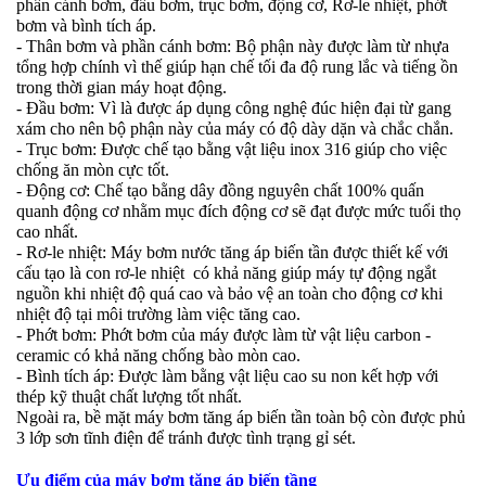
phần cánh bơm, đầu bơm, trục bơm, động cơ, Rơ-le nhiệt, phớt
bơm và bình tích áp.
- Thân bơm và phần cánh bơm: Bộ phận này được làm từ nhựa
tổng hợp chính vì thế giúp hạn chế tối đa độ rung lắc và tiếng ồn
trong thời gian máy hoạt động.
- Đầu bơm: Vì là được áp dụng công nghệ đúc hiện đại từ gang
xám cho nên bộ phận này của máy có độ dày dặn và chắc chắn.
- Trục bơm: Được chế tạo bằng vật liệu inox 316 giúp cho việc
chống ăn mòn cực tốt.
- Động cơ: Chế tạo bằng dây đồng nguyên chất 100% quấn
quanh động cơ nhằm mục đích động cơ sẽ đạt được mức tuổi thọ
cao nhất.
- Rơ-le nhiệt: Máy bơm nước tăng áp biến tần được thiết kế với
cấu tạo là con rơ-le nhiệt có khả năng giúp máy tự động ngắt
nguồn khi nhiệt độ quá cao và bảo vệ an toàn cho động cơ khi
nhiệt độ tại môi trường làm việc tăng cao.
- Phớt bơm: Phớt bơm của máy được làm từ vật liệu carbon -
ceramic có khả năng chống bào mòn cao.
- Bình tích áp: Được làm bằng vật liệu cao su non kết hợp với
thép kỹ thuật chất lượng tốt nhất.
Ngoài ra, bề mặt máy bơm tăng áp biến tần toàn bộ còn được phủ
3 lớp sơn tĩnh điện để tránh được tình trạng gỉ sét.
Ưu điểm của máy bơm tăng áp biến tầng