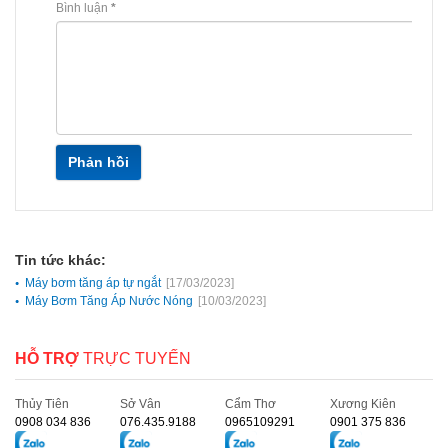
Bình luận
*
Phản hồi
Tin tức khác:
Máy bơm tăng áp tự ngắt
[17/03/2023]
Máy Bơm Tăng Áp Nước Nóng
[10/03/2023]
HỖ TRỢ
TRỰC TUYẾN
Thủy Tiên
Sở Vân
Cẩm Thơ
Xương Kiên
0908 034 836
076.435.9188
0965109291
0901 375 836