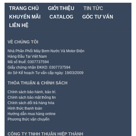
TRANG CHỦ
GIỚI THIỆU
TIN TỨC
KHUYẾN MÃI
CATALOG
GÓC TƯ VẤN
LIÊN HỆ
VỀ CHÚNG TÔI
Nhà Phân Phối Máy Bơm Nước Và Motor Điện
Hàng Đầu Tại Việt Nam
Mã số thuế: 0307737594
Giấy chứng nhận ĐKKD: 0307737594
do Sở Kế hoạch Tư vấn cấp ngày: 19/03/2009
THỎA THUẬN & CHÍNH SÁCH
Chính sách bảo hành, bảo trì.
Chính sách bảo mật thông tin
Chính sách đổi trả hàng hóa
Hình thức thanh toán
Hướng dẫn mua hàng online
Phương thức vận chuyển
CÔNG TY TNHH THUẬN HIỆP THÀNH